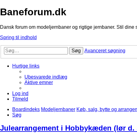
Baneforum.dk
Dansk forum om modeljernbaner og rigtige jernbaner. Stil dine 
Spring til indhold
Søg
Avanceret søgning
Hurtige links
Ubesvarede indlæg
Aktive emner
Log ind
Tilmeld
Boardindeks
Modeljernbaner
Køb, salg, bytte og arrange
Søg
Julearrangement i Hobbykæden (lør d. 