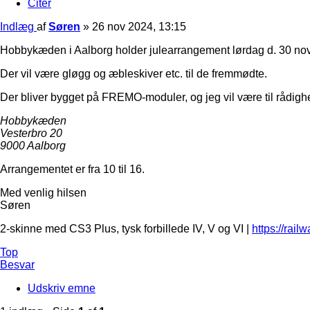
Citer
Indlæg
af
Søren
»
26 nov 2024, 13:15
Hobbykæden i Aalborg holder julearrangement lørdag d. 30 no
Der vil være gløgg og æbleskiver etc. til de fremmødte.
Der bliver bygget på FREMO-moduler, og jeg vil være til rådighed
Hobbykæden
Vesterbro 20
9000 Aalborg
Arrangementet er fra 10 til 16.
Med venlig hilsen
Søren
2-skinne med CS3 Plus, tysk forbillede IV, V og VI |
https://rail
Top
Besvar
Udskriv emne