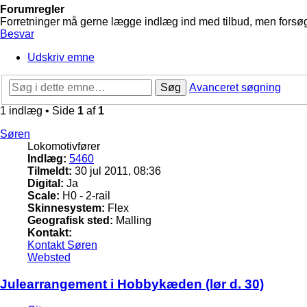
Forumregler
Forretninger må gerne lægge indlæg ind med tilbud, men forsøg 
Besvar
Udskriv emne
Søg
Avanceret søgning
1 indlæg • Side
1
af
1
Søren
Lokomotivfører
Indlæg:
5460
Tilmeldt:
30 jul 2011, 08:36
Digital:
Ja
Scale:
H0 - 2-rail
Skinnesystem:
Flex
Geografisk sted:
Malling
Kontakt:
Kontakt Søren
Websted
Julearrangement i Hobbykæden (lør d. 30)