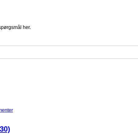
spørgsmål her.
menter
30)