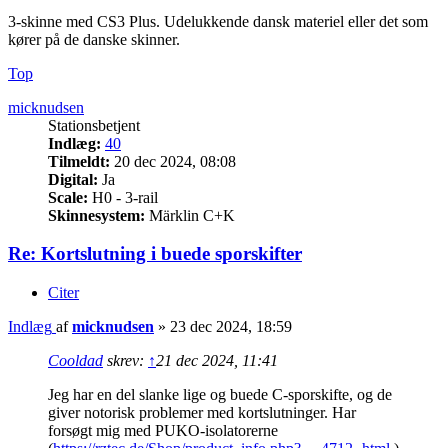
3-skinne med CS3 Plus. Udelukkende dansk materiel eller det som
kører på de danske skinner.
Top
micknudsen
Stationsbetjent
Indlæg:
40
Tilmeldt:
20 dec 2024, 08:08
Digital:
Ja
Scale:
H0 - 3-rail
Skinnesystem:
Märklin C+K
Re: Kortslutning i buede sporskifter
Citer
Indlæg
af
micknudsen
»
23 dec 2024, 18:59
Cooldad
skrev:
↑
21 dec 2024, 11:41
Jeg har en del slanke lige og buede C-sporskifte, og de
giver notorisk problemer med kortslutninger. Har
forsøgt mig med PUKO-isolatorerne