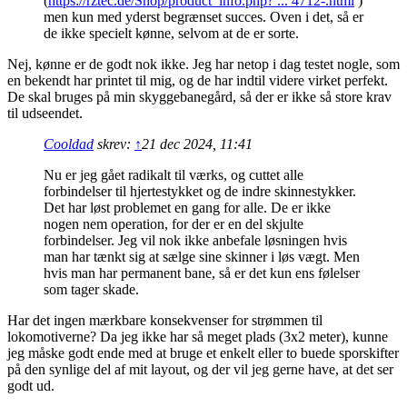
(
https://rztec.de/Shop/product_info.php? ... 4712-.html
)
men kun med yderst begrænset succes. Oven i det, så er
de ikke specielt kønne, selvom at de er sorte.
Nej, kønne er de godt nok ikke. Jeg har netop i dag testet nogle, som
en bekendt har printet til mig, og de har indtil videre virket perfekt.
De skal bruges på min skyggebanegård, så der er ikke så store krav
til udseendet.
Cooldad
skrev:
↑
21 dec 2024, 11:41
Nu er jeg gået radikalt til værks, og cuttet alle
forbindelser til hjertestykket og de indre skinnestykker.
Det har løst problemet en gang for alle. De er ikke
nogen nem operation, for der er en del skjulte
forbindelser. Jeg vil nok ikke anbefale løsningen hvis
man har tænkt sig at sælge sine skinner i løs vægt. Men
hvis man har permanent bane, så er det kun ens følelser
som tager skade.
Har det ingen mærkbare konsekvenser for strømmen til
lokomotiverne? Da jeg ikke har så meget plads (3x2 meter), kunne
jeg måske godt ende med at bruge et enkelt eller to buede sporskifter
på den synlige del af mit layout, og der vil jeg gerne have, at det ser
godt ud.