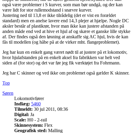
også være problemer i S kurver, som man bør undgå, og der kan
være lidt for stor rullemodstand i snævre kurver.
Justering ned til 13,8 er ikke tilrådelig (det er vist en forældet
standard) men en anelse lavere end 14,3 plejer at hjælpe. Nogle DC
aksler består af plastikrør, hvor man ikke kan justere afstanden på
anden måde end ved at hive et hjul af og skære et ganske lille stykke
af. Der findes også den løsning at anskaffe sig AC hjul, hvis de kan
fås til modellen (og håbe på at de virker mht. flangeproblemet).
Jeg har kun en enkelt gang været nødt til at justere på et lokomotiv,
hvor hjulafstanden på en enkelt aksel fra fabrikken var helt ved
siden af (for stor) og det var før jeg fik værktøjet fra Fohrmann.
Jeg har C skinner og ved ikke om problemet også gælder K skinner.
Top
Søren
Lokomotivfører
Indlæg:
5460
Tilmeldt:
30 jul 2011, 08:36
Digital:
Ja
Scale:
H0 - 2-rail
Skinnesystem:
Flex
Geografisk sted:
Malling