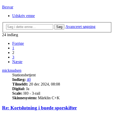
Besvar
Udskriv emne
Avanceret søgning
Søg
24 indlæg
Forrige
1
2
3
Næste
micknudsen
Stationsbetjent
Indlæg:
40
Tilmeldt:
20 dec 2024, 08:08
Digital:
Ja
Scale:
H0 - 3-rail
Skinnesystem:
Märklin C+K
Re: Kortslutning i buede sporskifter