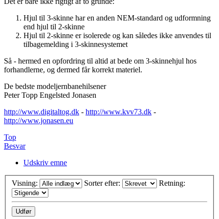
Det er bare ikke rigtigt af to grunde:
Hjul til 3-skinne har en anden NEM-standard og udformning
end hjul til 2-skinne
Hjul til 2-skinne er isolerede og kan således ikke anvendes til
tilbagemelding i 3-skinnesystemet
Så - hermed en opfordring til altid at bede om 3-skinnehjul hos
forhandlerne, og dermed får korrekt materiel.
De bedste modeljernbanehilsener
Peter Topp Engelsted Jonasen
http://www.digitaltog.dk
-
http://www.kvv73.dk
-
http://www.jonasen.eu
Top
Besvar
Udskriv emne
Visning:
Sorter efter:
Retning: