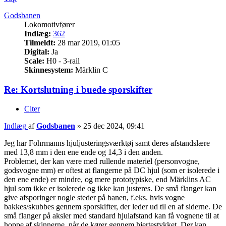
Godsbanen
Lokomotivfører
Indlæg:
362
Tilmeldt:
28 mar 2019, 01:05
Digital:
Ja
Scale:
H0 - 3-rail
Skinnesystem:
Märklin C
Re: Kortslutning i buede sporskifter
Citer
Indlæg
af
Godsbanen
»
25 dec 2024, 09:41
Jeg har Fohrmanns hjuljusteringsværktøj samt deres afstandslære
med 13,8 mm i den ene ende og 14,3 i den anden.
Problemet, der kan være med rullende materiel (personvogne,
godsvogne mm) er oftest at flangerne på DC hjul (som er isolerede i
den ene ende) er mindre, og mere prototypiske, end Märklins AC
hjul som ikke er isolerede og ikke kan justeres. De små flanger kan
give afsporinger nogle steder på banen, f.eks. hvis vogne
bakkes/skubbes gennem sporskifter, der leder ud til en af siderne. De
små flanger på aksler med standard hjulafstand kan få vognene til at
hoppe af skinnerne, når de kører gennem hjertestykket. Der kan