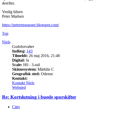
derefter.
Venlig hilsen
Peter Madsen
https://petermsgarage.blogspot.com/
Top
Niels
Godsforvalter
Indlæg:
143
Tilmeldt:
26 maj 2016, 21:48
Digital:
Ja
Scale:
H0 - 3-rail
Skinnesystem:
Märklin C
Geografisk sted:
Odense
Kontakt:
Kontakt Niels
Websted
Re: Kortslutning i buede sporskifter
Citer