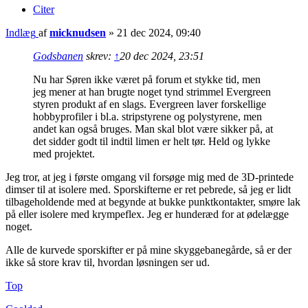
Citer
Indlæg
af
micknudsen
»
21 dec 2024, 09:40
Godsbanen
skrev:
↑
20 dec 2024, 23:51
Nu har Søren ikke været på forum et stykke tid, men
jeg mener at han brugte noget tynd strimmel Evergreen
styren produkt af en slags. Evergreen laver forskellige
hobbyprofiler i bl.a. stripstyrene og polystyrene, men
andet kan også bruges. Man skal blot være sikker på, at
det sidder godt til indtil limen er helt tør. Held og lykke
med projektet.
Jeg tror, at jeg i første omgang vil forsøge mig med de 3D-printede
dimser til at isolere med. Sporskifterne er ret pebrede, så jeg er lidt
tilbageholdende med at begynde at bukke punktkontakter, smøre lak
på eller isolere med krympeflex. Jeg er hunderæd for at ødelægge
noget.
Alle de kurvede sporskifter er på mine skyggebanegårde, så er der
ikke så store krav til, hvordan løsningen ser ud.
Top