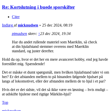
Re: Kortslutning i buede sporskifter
Citer
Indlæg
af
micknudsen
»
25 dec 2024, 08:19
ptmadsen
skrev:
↑
23 dec 2024, 19:34
Har du andet rullende materiel som Maerklin, så check
at din hjulafstand stemmer overens med Maerklin
standard, og juster derefter.
Hold da op, hvor er det her en mere avanceret hobby, end jeg havde
forestillet mig. Spændende!
Det er måske et dumt spørgsmål, men hvilken hjulafstand taler vi om
her? Er det afstanden mellem to på hinanden følgende hjulsæt på
langs af lokomotivet, eller der afstanden mellem de to hjul i et par?
Hvis det er det sidste, vil det så ikke være en løsning – hvis muligt –
at udskifte hjulene med rigtige Märklin-hjul?
Top
micknudsen