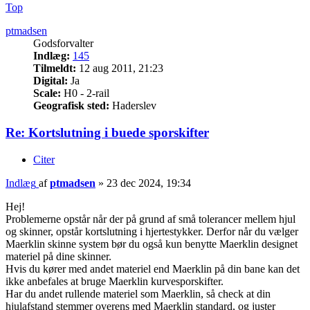
Top
ptmadsen
Godsforvalter
Indlæg:
145
Tilmeldt:
12 aug 2011, 21:23
Digital:
Ja
Scale:
H0 - 2-rail
Geografisk sted:
Haderslev
Re: Kortslutning i buede sporskifter
Citer
Indlæg
af
ptmadsen
»
23 dec 2024, 19:34
Hej!
Problemerne opstår når der på grund af små tolerancer mellem hjul
og skinner, opstår kortslutning i hjertestykker. Derfor når du vælger
Maerklin skinne system bør du også kun benytte Maerklin designet
materiel på dine skinner.
Hvis du kører med andet materiel end Maerklin på din bane kan det
ikke anbefales at bruge Maerklin kurvesporskifter.
Har du andet rullende materiel som Maerklin, så check at din
hjulafstand stemmer overens med Maerklin standard, og juster