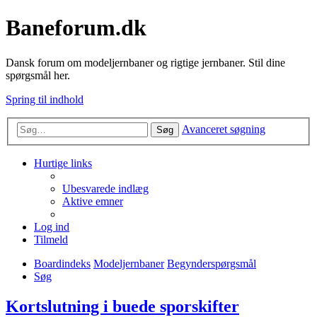
Baneforum.dk
Dansk forum om modeljernbaner og rigtige jernbaner. Stil dine
spørgsmål her.
Spring til indhold
Avanceret søgning
Søg
Hurtige links
Ubesvarede indlæg
Aktive emner
Log ind
Tilmeld
Boardindeks
Modeljernbaner
Begynderspørgsmål
Søg
Kortslutning i buede sporskifter