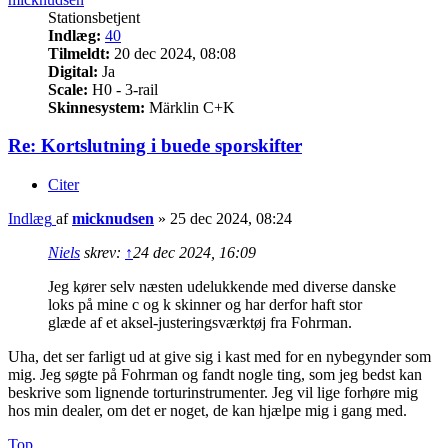
Stationsbetjent
Indlæg:
40
Tilmeldt:
20 dec 2024, 08:08
Digital:
Ja
Scale:
H0 - 3-rail
Skinnesystem:
Märklin C+K
Re: Kortslutning i buede sporskifter
Citer
Indlæg
af
micknudsen
»
25 dec 2024, 08:24
Niels
skrev:
↑
24 dec 2024, 16:09
Jeg kører selv næsten udelukkende med diverse danske
loks på mine c og k skinner og har derfor haft stor
glæde af et aksel-justeringsværktøj fra Fohrman.
Uha, det ser farligt ud at give sig i kast med for en nybegynder som
mig. Jeg søgte på Fohrman og fandt nogle ting, som jeg bedst kan
beskrive som lignende torturinstrumenter. Jeg vil lige forhøre mig
hos min dealer, om det er noget, de kan hjælpe mig i gang med.
Top