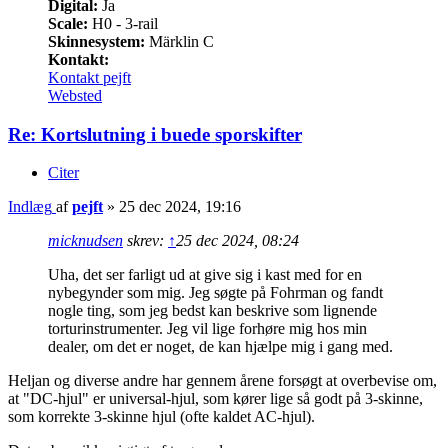
Digital:
Ja
Scale:
H0 - 3-rail
Skinnesystem:
Märklin C
Kontakt:
Kontakt pejft
Websted
Re: Kortslutning i buede sporskifter
Citer
Indlæg
af
pejft
»
25 dec 2024, 19:16
micknudsen
skrev:
↑
25 dec 2024, 08:24
Uha, det ser farligt ud at give sig i kast med for en
nybegynder som mig. Jeg søgte på Fohrman og fandt
nogle ting, som jeg bedst kan beskrive som lignende
torturinstrumenter. Jeg vil lige forhøre mig hos min
dealer, om det er noget, de kan hjælpe mig i gang med.
Heljan og diverse andre har gennem årene forsøgt at overbevise om,
at "DC-hjul" er universal-hjul, som kører lige så godt på 3-skinne,
som korrekte 3-skinne hjul (ofte kaldet AC-hjul).