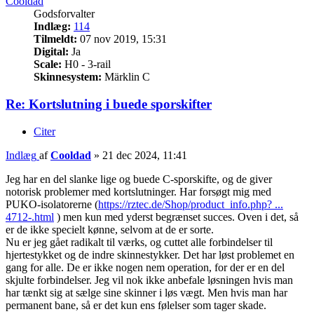
Cooldad
Godsforvalter
Indlæg:
114
Tilmeldt:
07 nov 2019, 15:31
Digital:
Ja
Scale:
H0 - 3-rail
Skinnesystem:
Märklin C
Re: Kortslutning i buede sporskifter
Citer
Indlæg
af
Cooldad
»
21 dec 2024, 11:41
Jeg har en del slanke lige og buede C-sporskifte, og de giver
notorisk problemer med kortslutninger. Har forsøgt mig med
PUKO-isolatorerne (
https://rztec.de/Shop/product_info.php? ...
4712-.html
) men kun med yderst begrænset succes. Oven i det, så
er de ikke specielt kønne, selvom at de er sorte.
Nu er jeg gået radikalt til værks, og cuttet alle forbindelser til
hjertestykket og de indre skinnestykker. Det har løst problemet en
gang for alle. De er ikke nogen nem operation, for der er en del
skjulte forbindelser. Jeg vil nok ikke anbefale løsningen hvis man
har tænkt sig at sælge sine skinner i løs vægt. Men hvis man har
permanent bane, så er det kun ens følelser som tager skade.