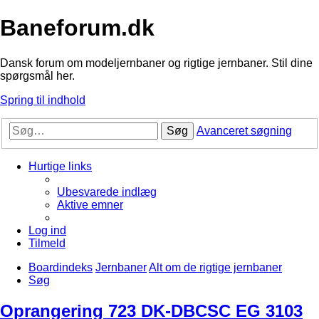
Baneforum.dk
Dansk forum om modeljernbaner og rigtige jernbaner. Stil dine
spørgsmål her.
Spring til indhold
Søg
Avanceret søgning
Hurtige links
Ubesvarede indlæg
Aktive emner
Log ind
Tilmeld
Boardindeks
Jernbaner
Alt om de rigtige jernbaner
Søg
Oprangering 723 DK-DBCSC EG 3103