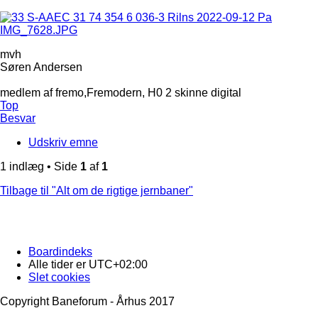
mvh
Søren Andersen
medlem af fremo,Fremodern, H0 2 skinne digital
Top
Besvar
Udskriv emne
1 indlæg • Side
1
af
1
Tilbage til "Alt om de rigtige jernbaner"
Boardindeks
Alle tider er
UTC+02:00
Slet cookies
Copyright Baneforum - Århus 2017