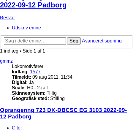
2022-09-12 Padborg
Besvar
Udskriv emne
Søg
Avanceret søgning
1 indlæg • Side
1
af
1
gmmz
Lokomotivfører
Indlæg:
1577
Tilmeldt:
09 aug 2011, 11:34
Digital:
Ja
Scale:
H0 - 2-rail
Skinnesystem:
Tillig
Geografisk sted:
Stilling
Oprangering 723 DK-DBCSC EG 3103 2022-09-
12 Padborg
Citer