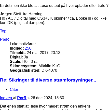
Er det mon ikke blot at læse output på hver oplader eller trafo ?
Jørgen Steff. fra Herning
H0 / AC / Digital med CS3+ / K skinner / ca. Epoke III / og ikke
kun DK (p. gr. af dampen).
Top
PerR
Lokomotivfører
Indlæg:
250
Tilmeldt:
24 mar 2017, 20:13
Digital:
Ja
Scale:
H0 - 3-rail
Skinnesystem:
Märklin K+C
Geografisk sted:
DK-4070
Re: Sikringer til diverse strømforsyninger...
Citer
Indlæg
af
PerR
»
26 dec 2024, 18:30
Det er en start at læse hvor meget strøm den enkelte