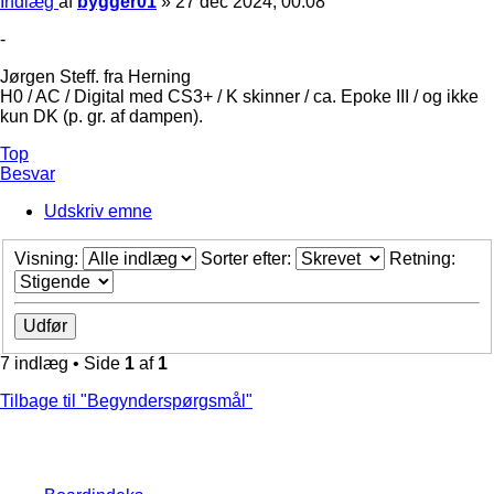
Indlæg
af
bygger01
»
27 dec 2024, 00:08
-
Jørgen Steff. fra Herning
H0 / AC / Digital med CS3+ / K skinner / ca. Epoke III / og ikke
kun DK (p. gr. af dampen).
Top
Besvar
Udskriv emne
Visning:
Sorter efter:
Retning:
7 indlæg • Side
1
af
1
Tilbage til "Begynderspørgsmål"