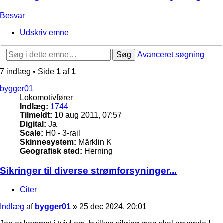
Besvar
Udskriv emne
Søg
Avanceret søgning
7 indlæg • Side
1
af
1
bygger01
Lokomotivfører
Indlæg:
1744
Tilmeldt:
10 aug 2011, 07:57
Digital:
Ja
Scale:
H0 - 3-rail
Skinnesystem:
Märklin K
Geografisk sted:
Herning
Sikringer til diverse strømforsyninger...
Citer
Indlæg
af
bygger01
»
25 dec 2024, 20:01