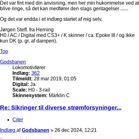
Det var fint med din anvisning, men her min hukommelse ved at
blive ringe, så det kan medfører den slags gentagelser ......
Og det var endda i et indlæg startet af mig selv.
Jørgen Steff. fra Herning
H0 / AC / Digital med CS3+ / K skinner / ca. Epoke III / og ikke
kun DK (p. gr. af dampen).
Top
Godsbanen
Lokomotivfører
Indlæg:
362
Tilmeldt:
28 mar 2019, 01:05
Digital:
Ja
Scale:
H0 - 3-rail
Skinnesystem:
Märklin C
Re: Sikringer til diverse strømforsyninger...
Citer
Indlæg
af
Godsbanen
»
26 dec 2024, 12:21