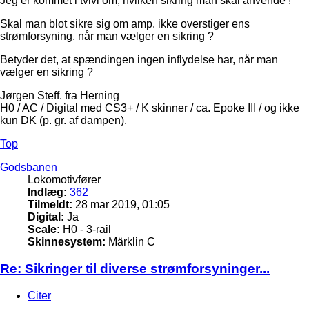
Jeg er kommet i tvivl om, hvilken sikring man skal anvende !
Skal man blot sikre sig om amp. ikke overstiger ens
strømforsyning, når man vælger en sikring ?
Betyder det, at spændingen ingen inflydelse har, når man
vælger en sikring ?
Jørgen Steff. fra Herning
H0 / AC / Digital med CS3+ / K skinner / ca. Epoke III / og ikke
kun DK (p. gr. af dampen).
Top
Godsbanen
Lokomotivfører
Indlæg:
362
Tilmeldt:
28 mar 2019, 01:05
Digital:
Ja
Scale:
H0 - 3-rail
Skinnesystem:
Märklin C
Re: Sikringer til diverse strømforsyninger...
Citer