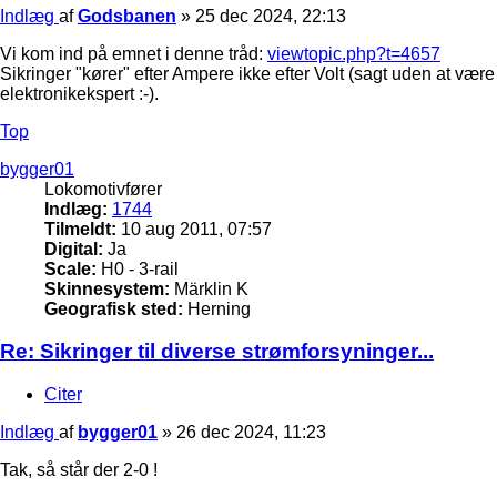
Indlæg
af
Godsbanen
»
25 dec 2024, 22:13
Vi kom ind på emnet i denne tråd:
viewtopic.php?t=4657
Sikringer "kører" efter Ampere ikke efter Volt (sagt uden at være
elektronikekspert :-).
Top
bygger01
Lokomotivfører
Indlæg:
1744
Tilmeldt:
10 aug 2011, 07:57
Digital:
Ja
Scale:
H0 - 3-rail
Skinnesystem:
Märklin K
Geografisk sted:
Herning
Re: Sikringer til diverse strømforsyninger...
Citer
Indlæg
af
bygger01
»
26 dec 2024, 11:23
Tak, så står der 2-0 !