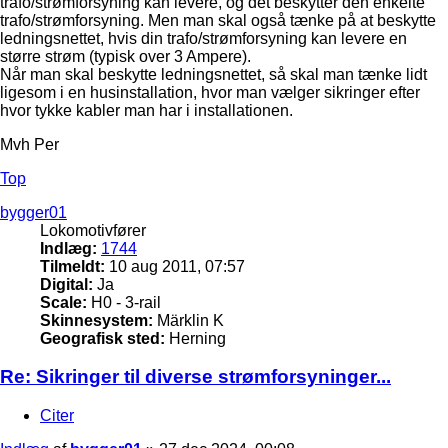
trafo/strømforsyning kan levere, og det beskytter den enkelte
trafo/strømforsyning. Men man skal også tænke på at beskytte
ledningsnettet, hvis din trafo/strømforsyning kan levere en
større strøm (typisk over 3 Ampere).
Når man skal beskytte ledningsnettet, så skal man tænke lidt
ligesom i en husinstallation, hvor man vælger sikringer efter
hvor tykke kabler man har i installationen.
Mvh Per
Top
bygger01
Lokomotivfører
Indlæg:
1744
Tilmeldt:
10 aug 2011, 07:57
Digital:
Ja
Scale:
H0 - 3-rail
Skinnesystem:
Märklin K
Geografisk sted:
Herning
Re: Sikringer til diverse strømforsyninger...
Citer