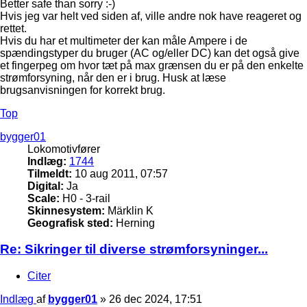
Better safe than sorry :-)
Hvis jeg var helt ved siden af, ville andre nok have reageret og
rettet.
Hvis du har et multimeter der kan måle Ampere i de
spændingstyper du bruger (AC og/eller DC) kan det også give
et fingerpeg om hvor tæt på max grænsen du er på den enkelte
strømforsyning, når den er i brug. Husk at læse
brugsanvisningen for korrekt brug.
Top
bygger01
Lokomotivfører
Indlæg:
1744
Tilmeldt:
10 aug 2011, 07:57
Digital:
Ja
Scale:
H0 - 3-rail
Skinnesystem:
Märklin K
Geografisk sted:
Herning
Re: Sikringer til diverse strømforsyninger...
Citer
Indlæg
af
bygger01
»
26 dec 2024, 17:51