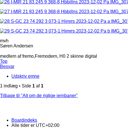
mvh
Søren Andersen
medlem af fremo,Fremodern, H0 2 skinne digital
Top
Besvar
Udskriv emne
1 indlæg • Side
1
af
1
Tilbage til "Alt om de rigtige jernbaner"
Boardindeks
Alle tider er
UTC+02:00