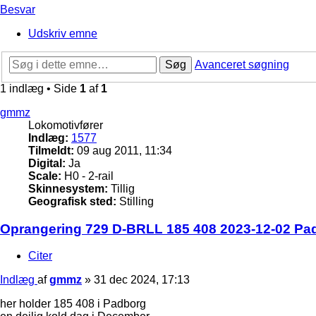
Besvar
Udskriv emne
Søg
Avanceret søgning
1 indlæg • Side
1
af
1
gmmz
Lokomotivfører
Indlæg:
1577
Tilmeldt:
09 aug 2011, 11:34
Digital:
Ja
Scale:
H0 - 2-rail
Skinnesystem:
Tillig
Geografisk sted:
Stilling
Oprangering 729 D-BRLL 185 408 2023-12-02 Pa
Citer
Indlæg
af
gmmz
»
31 dec 2024, 17:13
her holder 185 408 i Padborg