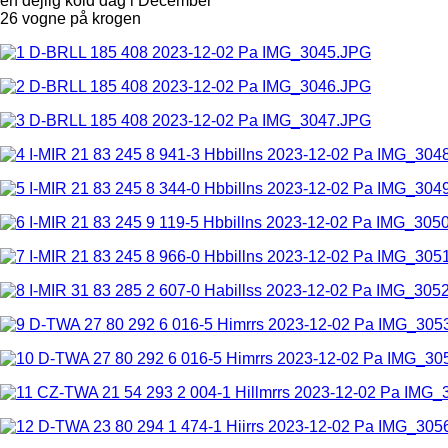
en dejlig kold dag i December
26 vogne på krogen