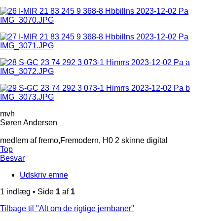
mvh
Søren Andersen
medlem af fremo,Fremodern, H0 2 skinne digital
Top
Besvar
Udskriv emne
1 indlæg • Side
1
af
1
Tilbage til "Alt om de rigtige jernbaner"