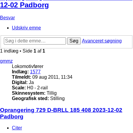
12-02 Padborg
Besvar
Udskriv emne
Søg
Avanceret søgning
1 indlæg • Side
1
af
1
gmmz
Lokomotivfører
Indlæg:
1577
Tilmeldt:
09 aug 2011, 11:34
Digital:
Ja
Scale:
H0 - 2-rail
Skinnesystem:
Tillig
Geografisk sted:
Stilling
Oprangering 729 D-BRLL 185 408 2023-12-02
Padborg
Citer