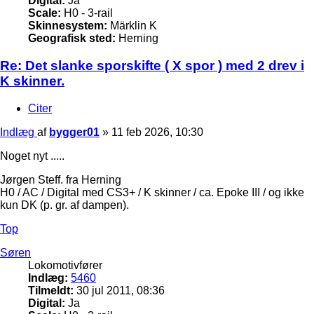
Digital:
Ja
Scale:
H0 - 3-rail
Skinnesystem:
Märklin K
Geografisk sted:
Herning
Re: Det slanke sporskifte ( X spor ) med 2 drev i
K skinner.
Citer
Indlæg
af
bygger01
»
11 feb 2026, 10:30
Noget nyt .....
Jørgen Steff. fra Herning
H0 / AC / Digital med CS3+ / K skinner / ca. Epoke III / og ikke
kun DK (p. gr. af dampen).
Top
Søren
Lokomotivfører
Indlæg:
5460
Tilmeldt:
30 jul 2011, 08:36
Digital:
Ja