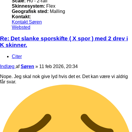
Scale:
H0 - 2-rail
Skinnesystem:
Flex
Geografisk sted:
Malling
Kontakt:
Kontakt Søren
Websted
Re: Det slanke sporskifte ( X spor ) med 2 drev i
K skinner.
Citer
Indlæg
af
Søren
»
11 feb 2026, 20:34
Nope. Jeg skal nok give lyd hvis det er. Det kan være vi aldrig
får svar.