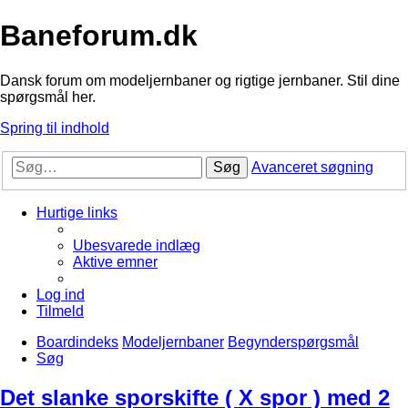
Baneforum.dk
Dansk forum om modeljernbaner og rigtige jernbaner. Stil dine
spørgsmål her.
Spring til indhold
Søg
Avanceret søgning
Hurtige links
Ubesvarede indlæg
Aktive emner
Log ind
Tilmeld
Boardindeks
Modeljernbaner
Begynderspørgsmål
Søg
Det slanke sporskifte ( X spor ) med 2