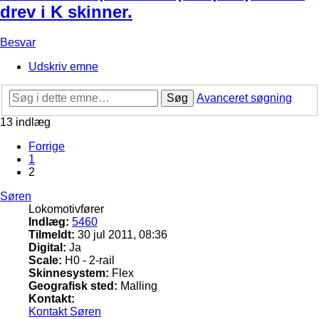
drev i K skinner.
Besvar
Udskriv emne
Søg
Avanceret søgning
13 indlæg
Forrige
1
2
Søren
Lokomotivfører
Indlæg:
5460
Tilmeldt:
30 jul 2011, 08:36
Digital:
Ja
Scale:
H0 - 2-rail
Skinnesystem:
Flex
Geografisk sted:
Malling
Kontakt:
Kontakt Søren