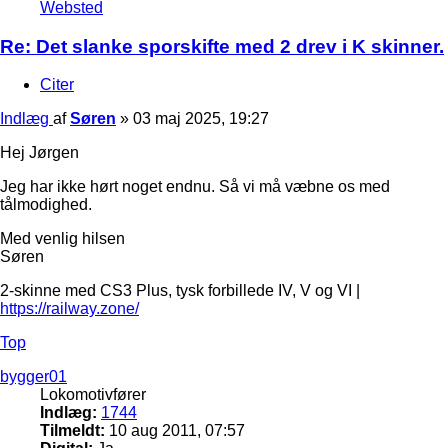
Websted
Re: Det slanke sporskifte med 2 drev i K skinner.
Citer
Indlæg
af
Søren
»
03 maj 2025, 19:27
Hej Jørgen
Jeg har ikke hørt noget endnu. Så vi må væbne os med
tålmodighed.
Med venlig hilsen
Søren
2-skinne med CS3 Plus, tysk forbillede IV, V og VI |
https://railway.zone/
Top
bygger01
Lokomotivfører
Indlæg:
1744
Tilmeldt:
10 aug 2011, 07:57