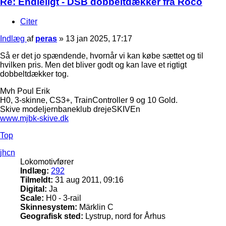
Re: Endleligt - DSB dobbeltdækker fra Roco
Citer
Indlæg
af
peras
»
13 jan 2025, 17:17
Så er det jo spændende, hvornår vi kan købe sættet og til
hvilken pris. Men det bliver godt og kan lave et rigtigt
dobbeltdækker tog.
Mvh Poul Erik
H0, 3-skinne, CS3+, TrainController 9 og 10 Gold.
Skive modeljernbaneklub drejeSKIVEn
www.mjbk-skive.dk
Top
jhcn
Lokomotivfører
Indlæg:
292
Tilmeldt:
31 aug 2011, 09:16
Digital:
Ja
Scale:
H0 - 3-rail
Skinnesystem:
Märklin C
Geografisk sted:
Lystrup, nord for Århus