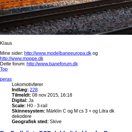
Klaus
Mine sider:
http://www.modelbaneeuropa.dk
og
http://www.moppe.dk
Dette forum:
http://www.baneforum.dk
Top
peras
Lokomotivfører
Indlæg:
228
Tilmeldt:
08 nov 2015, 16:18
Digital:
Ja
Scale:
H0 - 3-rail
Skinnesystem:
Märklin C og M cs 3 + og Litra dk
dekodere
Geografisk sted:
Skive