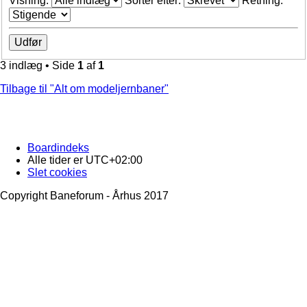
Visning:
Sorter efter:
Retning:
3 indlæg • Side
1
af
1
Tilbage til "Alt om modeljernbaner"
Boardindeks
Alle tider er
UTC+02:00
Slet cookies
Copyright Baneforum - Århus 2017