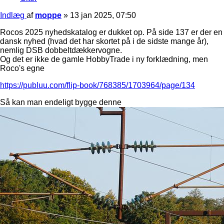
Indlæg
af
moppe
»
13 jan 2025, 07:50
Rocos 2025 nyhedskatalog er dukket op. På side 137 er der en
dansk nyhed (hvad det har skortet på i de sidste mange år),
nemlig DSB dobbeltdækkervogne.
Og det er ikke de gamle HobbyTrade i ny forklædning, men
Roco's egne
https://publuu.com/flip-book/768385/1703964/page/134
Så kan man endeligt bygge denne