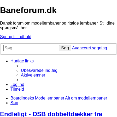
Baneforum.dk
Dansk forum om modeljernbaner og rigtige jernbaner. Stil dine
spørgsmål her.
Spring til indhold
Søg
Avanceret søgning
Hurtige links
Ubesvarede indlæg
Aktive emner
Log ind
Tilmeld
Boardindeks
Modeljernbaner
Alt om modeljernbaner
Søg
Endleligt - DSB dobbeltdækker fra