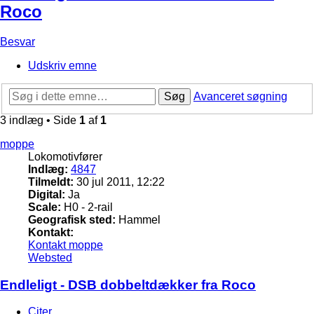
Roco
Besvar
Udskriv emne
Søg
Avanceret søgning
3 indlæg • Side
1
af
1
moppe
Lokomotivfører
Indlæg:
4847
Tilmeldt:
30 jul 2011, 12:22
Digital:
Ja
Scale:
H0 - 2-rail
Geografisk sted:
Hammel
Kontakt:
Kontakt moppe
Websted
Endleligt - DSB dobbeltdækker fra Roco
Citer