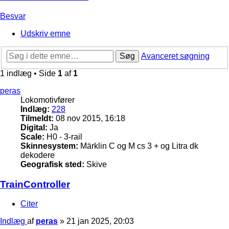
Besvar
Udskriv emne
Søg
Avanceret søgning
1 indlæg • Side
1
af
1
peras
Lokomotivfører
Indlæg:
228
Tilmeldt:
08 nov 2015, 16:18
Digital:
Ja
Scale:
H0 - 3-rail
Skinnesystem:
Märklin C og M cs 3 + og Litra dk
dekodere
Geografisk sted:
Skive
TrainController
Citer
Indlæg
af
peras
»
21 jan 2025, 20:03