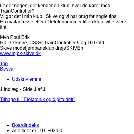
Er der nogen, der kender en klub, hvor de kører med
TrainController?
Vi gør det i min klub i Skive og vi har brug for nogle tips.
En mailadresse eller et telefonnummer til en klub, ville være
fint.
Mvh Poul Erik
H0, 3-skinne, CS3+, TrainController 9 og 10 Gold.
Skive modeljernbaneklub drejeSKIVEn
www.mjbk-skive.dk
Top
Besvar
Udskriv emne
1 indlæg • Side
1
af
1
Tilbage til "Elektronik og digitaldrift"
Boardindeks
Alle tider er
UTC+02:00