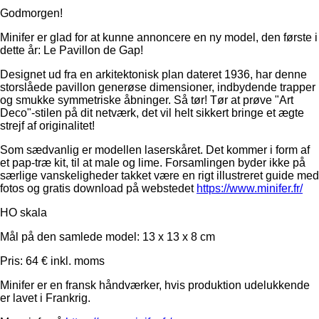
Godmorgen!
Minifer er glad for at kunne annoncere en ny model, den første i
dette år: Le Pavillon de Gap!
Designet ud fra en arkitektonisk plan dateret 1936, har denne
storslåede pavillon generøse dimensioner, indbydende trapper
og smukke symmetriske åbninger. Så tør! Tør at prøve "Art
Deco"-stilen på dit netværk, det vil helt sikkert bringe et ægte
strejf af originalitet!
Som sædvanlig er modellen laserskåret. Det kommer i form af
et pap-træ kit, til at male og lime. Forsamlingen byder ikke på
særlige vanskeligheder takket være en rigt illustreret guide med
fotos og gratis download på webstedet
https://www.minifer.fr/
HO skala
Mål på den samlede model: 13 x 13 x 8 cm
Pris: 64 € inkl. moms
Minifer er en fransk håndværker, hvis produktion udelukkende
er lavet i Frankrig.