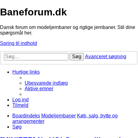
Baneforum.dk
Dansk forum om modeljernbaner og rigtige jernbaner. Stil dine
spørgsmål her.
Spring til indhold
Søg
Avanceret søgning
Hurtige links
Ubesvarede indlæg
Aktive emner
Log ind
Tilmeld
Boardindeks
Modeljernbaner
Køb, salg, bytte og
arrangementer
Søg