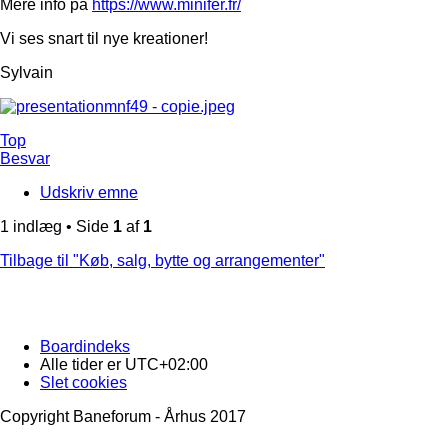
Mere info på
https://www.minifer.fr/
Vi ses snart til nye kreationer!
Sylvain
Top
Besvar
Udskriv emne
1 indlæg • Side
1
af
1
Tilbage til "Køb, salg, bytte og arrangementer"
Boardindeks
Alle tider er
UTC+02:00
Slet cookies
Copyright Baneforum - Århus 2017