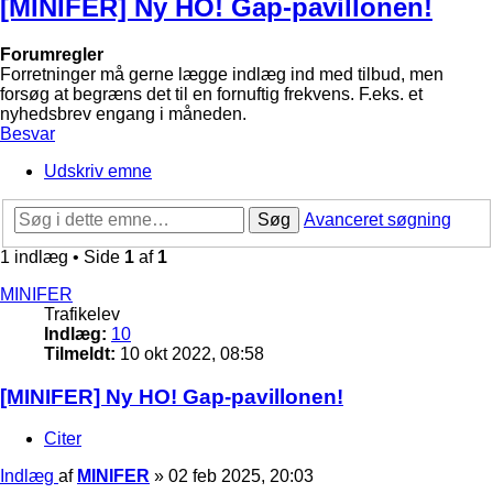
[MINIFER] Ny HO! Gap-pavillonen!
Forumregler
Forretninger må gerne lægge indlæg ind med tilbud, men
forsøg at begræns det til en fornuftig frekvens. F.eks. et
nyhedsbrev engang i måneden.
Besvar
Udskriv emne
Søg
Avanceret søgning
1 indlæg • Side
1
af
1
MINIFER
Trafikelev
Indlæg:
10
Tilmeldt:
10 okt 2022, 08:58
[MINIFER] Ny HO! Gap-pavillonen!
Citer
Indlæg
af
MINIFER
»
02 feb 2025, 20:03