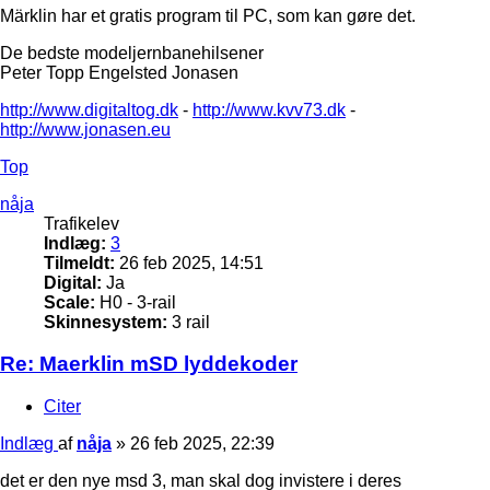
Märklin har et gratis program til PC, som kan gøre det.
De bedste modeljernbanehilsener
Peter Topp Engelsted Jonasen
http://www.digitaltog.dk
-
http://www.kvv73.dk
-
http://www.jonasen.eu
Top
nåja
Trafikelev
Indlæg:
3
Tilmeldt:
26 feb 2025, 14:51
Digital:
Ja
Scale:
H0 - 3-rail
Skinnesystem:
3 rail
Re: Maerklin mSD lyddekoder
Citer
Indlæg
af
nåja
»
26 feb 2025, 22:39
det er den nye msd 3, man skal dog invistere i deres