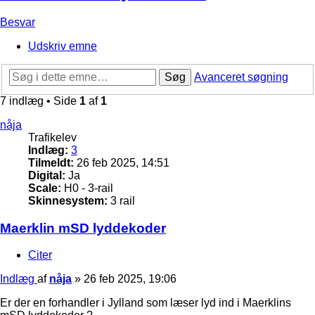
Besvar
Udskriv emne
Søg
Avanceret søgning
7 indlæg • Side
1
af
1
nåja
Trafikelev
Indlæg:
3
Tilmeldt:
26 feb 2025, 14:51
Digital:
Ja
Scale:
H0 - 3-rail
Skinnesystem:
3 rail
Maerklin mSD lyddekoder
Citer
Indlæg
af
nåja
»
26 feb 2025, 19:06
Er der en forhandler i Jylland som læser lyd ind i Maerklins