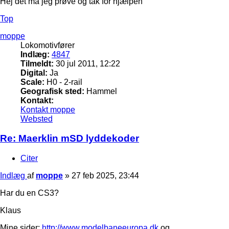
Hej det må jeg prøve og tak for hjælpen
Top
moppe
Lokomotivfører
Indlæg:
4847
Tilmeldt:
30 jul 2011, 12:22
Digital:
Ja
Scale:
H0 - 2-rail
Geografisk sted:
Hammel
Kontakt:
Kontakt moppe
Websted
Re: Maerklin mSD lyddekoder
Citer
Indlæg
af
moppe
»
27 feb 2025, 23:44
Har du en CS3?
Klaus
Mine sider:
http://www.modelbaneeuropa.dk
og