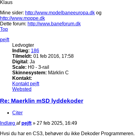
Klaus
Mine sider:
http://www.modelbaneeuropa.dk
og
http://www.moppe.dk
Dette forum:
http://www.baneforum.dk
Top
pejft
Ledvogter
Indlæg:
186
Tilmeldt:
01 feb 2016, 17:58
Digital:
Ja
Scale:
H0 - 3-rail
Skinnesystem:
Märklin C
Kontakt:
Kontakt pejft
Websted
Re: Maerklin mSD lyddekoder
Citer
Indlæg
af
pejft
»
27 feb 2025, 16:49
Hvsi du har en CS3, behøver du ikke Dekoder Programmeren.