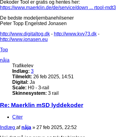
Dekoder Tool er gratis og hentes her:
https://www.maerklin.de/de/service/down ... rtool-mdt3
De bedste modeljernbanehilsener
Peter Topp Engelsted Jonasen
http://www.digitaltog.dk
-
http://www.kvv73.dk
-
http://www.jonasen.eu
Top
nåja
Trafikelev
Indlæg:
3
Tilmeldt:
26 feb 2025, 14:51
Digital:
Ja
Scale:
H0 - 3-rail
Skinnesystem:
3 rail
Re: Maerklin mSD lyddekoder
Citer
Indlæg
af
nåja
»
27 feb 2025, 22:52