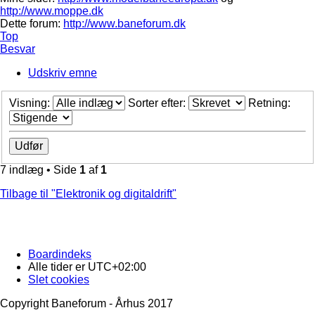
http://www.moppe.dk
Dette forum:
http://www.baneforum.dk
Top
Besvar
Udskriv emne
Visning:
Sorter efter:
Retning:
7 indlæg • Side
1
af
1
Tilbage til "Elektronik og digitaldrift"
Boardindeks
Alle tider er
UTC+02:00
Slet cookies
Copyright Baneforum - Århus 2017