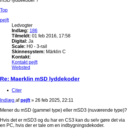
mSD lyddekoder ?
Top
pejft
Ledvogter
Indlæg:
186
Tilmeldt:
01 feb 2016, 17:58
Digital:
Ja
Scale:
H0 - 3-rail
Skinnesystem:
Märklin C
Kontakt:
Kontakt pejft
Websted
Re: Maerklin mSD lyddekoder
Citer
Indlæg
af
pejft
»
26 feb 2025, 22:11
Mener du mSD (gammel type) eller mSD3 (nuværende type)?
Hvis det er mSD3 og du har en CS3 kan du selv gøre det via
en PC, hvis der er tale om en indbygningsdekoder.