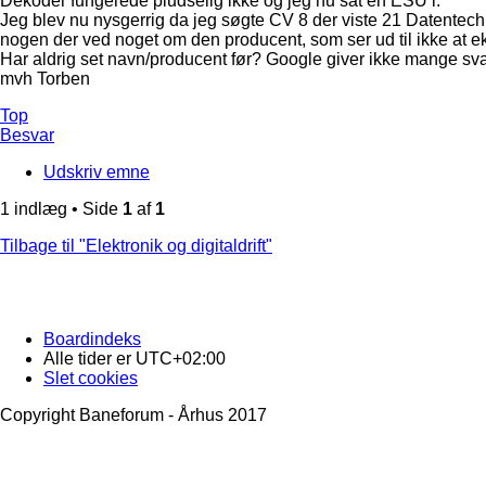
Dekoder fungerede pludselig ikke og jeg nu sat en ESU i.
Jeg blev nu nysgerrig da jeg søgte CV 8 der viste 21 Datentechn
nogen der ved noget om den producent, som ser ud til ikke at ek
Har aldrig set navn/producent før? Google giver ikke mange sva
mvh Torben
Top
Besvar
Udskriv emne
1 indlæg • Side
1
af
1
Tilbage til "Elektronik og digitaldrift"
Boardindeks
Alle tider er
UTC+02:00
Slet cookies
Copyright Baneforum - Århus 2017