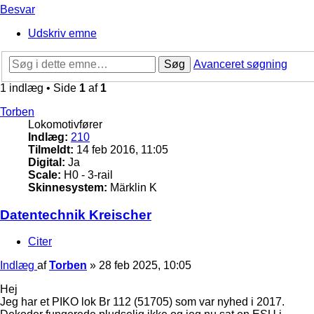
Besvar
Udskriv emne
Søg
Avanceret søgning
1 indlæg • Side
1
af
1
Torben
Lokomotivfører
Indlæg:
210
Tilmeldt:
14 feb 2016, 11:05
Digital:
Ja
Scale:
H0 - 3-rail
Skinnesystem:
Märklin K
Datentechnik Kreischer
Citer
Indlæg
af
Torben
»
28 feb 2025, 10:05
Hej
Jeg har et PIKO lok Br 112 (51705) som var nyhed i 2017.