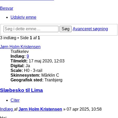
Besvar
Udskriv emne
Søg
Avanceret søgning
3 indlæg • Side
1
af
1
Jørn Holm Kristensen
Trafikelev
Indlæg:
9
Tilmeldt:
17 maj 2020, 12:03
Digital:
Ja
Scale:
H0 - 3-rail
Skinnesystem:
Mârklin C
Geografisk sted:
Tranbjerg
Slæbesko til Lima
Citer
Indlæg
af
Jørn Holm Kristensen
»
07 apr 2025, 10:58