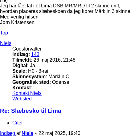
Hej
Jeg har fået fat i et Lima DSB MR/MRD til 2 skinne drift,
hvordan placeres slæbeskoen da jeg kører Märklin 3 skinne
Med venlig hilsen
Jørn Kristensen
Top
Niels
Godsforvalter
Indlæg:
143
Tilmeldt:
26 maj 2016, 21:48
Digital:
Ja
Scale:
H0 - 3-rail
Skinnesystem:
Märklin C
Geografisk sted:
Odense
Kontakt:
Kontakt Niels
Websted
Re: Slæbesko til Lima
Citer
Indlæg
af
Niels
»
22 maj 2025, 19:40