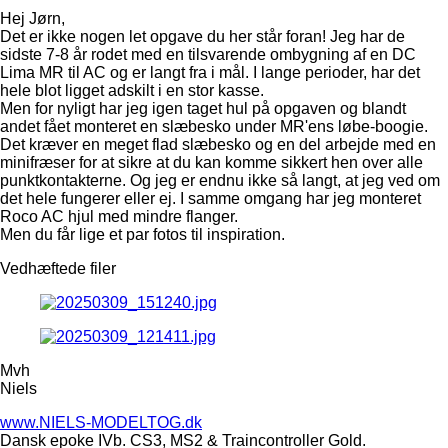
Hej Jørn,
Det er ikke nogen let opgave du her står foran! Jeg har de
sidste 7-8 år rodet med en tilsvarende ombygning af en DC
Lima MR til AC og er langt fra i mål. I lange perioder, har det
hele blot ligget adskilt i en stor kasse.
Men for nyligt har jeg igen taget hul på opgaven og blandt
andet fået monteret en slæbesko under MR'ens løbe-boogie.
Det kræver en meget flad slæbesko og en del arbejde med en
minifræser for at sikre at du kan komme sikkert hen over alle
punktkontakterne. Og jeg er endnu ikke så langt, at jeg ved om
det hele fungerer eller ej. I samme omgang har jeg monteret
Roco AC hjul med mindre flanger.
Men du får lige et par fotos til inspiration.
Vedhæftede filer
Mvh
Niels
www.NIELS-MODELTOG.dk
Dansk epoke IVb. CS3, MS2 & Traincontroller Gold.