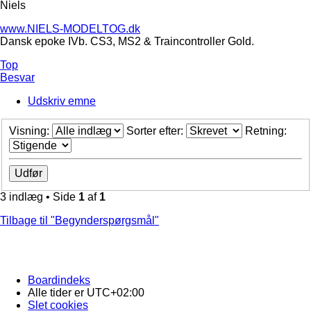
Niels
www.NIELS-MODELTOG.dk
Dansk epoke IVb. CS3, MS2 & Traincontroller Gold.
Top
Besvar
Udskriv emne
Visning:
Sorter efter:
Retning:
3 indlæg • Side
1
af
1
Tilbage til "Begynderspørgsmål"
Boardindeks
Alle tider er
UTC+02:00
Slet cookies