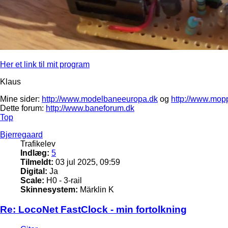
Her et link til mit program
Klaus
Mine sider:
http://www.modelbaneeuropa.dk
og
http://www.mop
Dette forum:
http://www.baneforum.dk
Top
Bjerregaard
Trafikelev
Indlæg:
5
Tilmeldt:
03 jul 2025, 09:59
Digital:
Ja
Scale:
H0 - 3-rail
Skinnesystem:
Märklin K
Re: LocoNet FastClock - min fortolkning