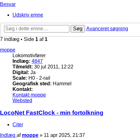
Besvar
Udskriv emne
Søg
Avanceret søgning
7 indlæg • Side
1
af
1
moppe
Lokomotivfører
Indlæg:
4847
Tilmeldt:
30 jul 2011, 12:22
Digital:
Ja
Scale:
H0 - 2-rail
Geografisk sted:
Hammel
Kontakt:
Kontakt moppe
Websted
LocoNet FastClock - min fortolkning
Citer
Indlæg
af
moppe
»
11 apr 2025, 21:37