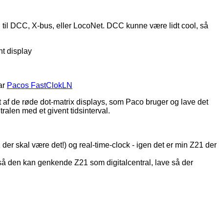
en til DCC, X-bus, eller LocoNet. DCC kunne være lidt cool, så
nt display
ar
Pacos FastClokLN
t af de røde dot-matrix displays, som Paco bruger og lave det
ralen med et givent tidsinterval.
1 der skal være det!) og real-time-clock - igen det er min Z21 der
d, så den kan genkende Z21 som digitalcentral, lave så der