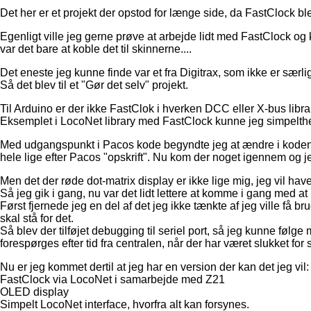
Det her er et projekt der opstod for længe side, da FastClock b
Egenligt ville jeg gerne prøve at arbejde lidt med FastClock og 
var det bare at koble det til skinnerne....
Det eneste jeg kunne finde var et fra Digitrax, som ikke er særl
Så det blev til et "Gør det selv" projekt.
Til Arduino er der ikke FastClok i hverken DCC eller X-bus libr
Eksemplet i LocoNet library med FastClock kunne jeg simpelthen 
Med udgangspunkt i Pacos kode begyndte jeg at ændre i koden, men
hele lige efter Pacos "opskrift". Nu kom der noget igennem og jeg
Men det der røde dot-matrix display er ikke lige mig, jeg vil have
Så jeg gik i gang, nu var det lidt lettere at komme i gang med 
Først fjernede jeg en del af det jeg ikke tænkte af jeg ville få b
skal stå for det.
Så blev der tilføjet debugging til seriel port, så jeg kunne følg
forespørges efter tid fra centralen, når der har været slukket f
Nu er jeg kommet dertil at jeg har en version der kan det jeg vil:
FastClock via LocoNet i samarbejde med Z21
OLED display
Simpelt LocoNet interface, hvorfra alt kan forsynes.