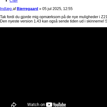
Citer
Indlæg
af
Bjerregaard
»
05 jul 2025, 12:55
Tak fordi du gjorde mig opmærksom på de nye muligheder i Z21
Den nyeste version 1.43 kan også sende tiden ud i skinnerne! Så