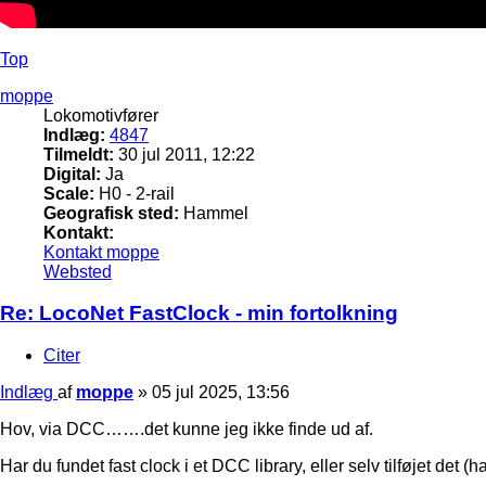
Top
moppe
Lokomotivfører
Indlæg:
4847
Tilmeldt:
30 jul 2011, 12:22
Digital:
Ja
Scale:
H0 - 2-rail
Geografisk sted:
Hammel
Kontakt:
Kontakt moppe
Websted
Re: LocoNet FastClock - min fortolkning
Citer
Indlæg
af
moppe
»
05 jul 2025, 13:56
Hov, via DCC…….det kunne jeg ikke finde ud af.
Har du fundet fast clock i et DCC library, eller selv tilføjet det (h