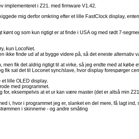
lev implementeret i Z21. med firmware V1.42.
kiggede mig derfor omkring efter et lille FastClock display, ent
igt kønt og som kun rigtigt er at finde i USA og med rødt 7-segme
ary, kun LocoNet.
ikke finde ud af at bygge videre på, så det eneste alternativ v
 fik det aldrig rigtigt til at virke, så jeg endte med at købe e
 fik sat det til Loconet sync/slave, hvor display forespørger cent
 et lille OLED display.
at rode med programmet.
rug for, eksempelvis at et ur kan være master (det er altså min Z2
e med i, hvor i programmet jeg er, slanket en del mere, få lagt in
or strømmen i skinnerne - og andre småting