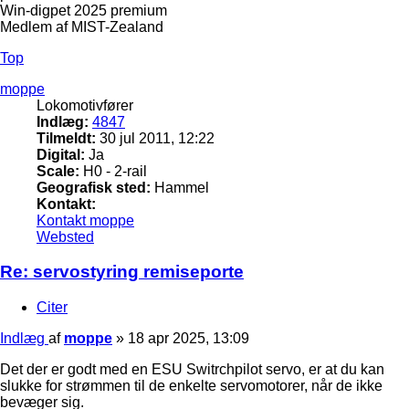
Win-digpet 2025 premium
Medlem af MIST-Zealand
Top
moppe
Lokomotivfører
Indlæg:
4847
Tilmeldt:
30 jul 2011, 12:22
Digital:
Ja
Scale:
H0 - 2-rail
Geografisk sted:
Hammel
Kontakt:
Kontakt moppe
Websted
Re: servostyring remiseporte
Citer
Indlæg
af
moppe
»
18 apr 2025, 13:09
Det der er godt med en ESU Switrchpilot servo, er at du kan
slukke for strømmen til de enkelte servomotorer, når de ikke
bevæger sig.