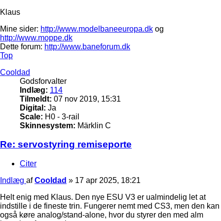
Klaus
Mine sider:
http://www.modelbaneeuropa.dk
og
http://www.moppe.dk
Dette forum:
http://www.baneforum.dk
Top
Cooldad
Godsforvalter
Indlæg:
114
Tilmeldt:
07 nov 2019, 15:31
Digital:
Ja
Scale:
H0 - 3-rail
Skinnesystem:
Märklin C
Re: servostyring remiseporte
Citer
Indlæg
af
Cooldad
»
17 apr 2025, 18:21
Helt enig med Klaus. Den nye ESU V3 er ualmindelig let at
indstille i de fineste trin. Fungerer nemt med CS3, men den kan
også køre analog/stand-alone, hvor du styrer den med alm