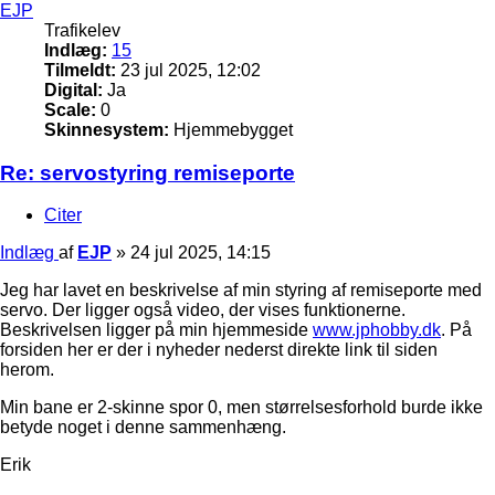
EJP
Trafikelev
Indlæg:
15
Tilmeldt:
23 jul 2025, 12:02
Digital:
Ja
Scale:
0
Skinnesystem:
Hjemmebygget
Re: servostyring remiseporte
Citer
Indlæg
af
EJP
»
24 jul 2025, 14:15
Jeg har lavet en beskrivelse af min styring af remiseporte med
servo. Der ligger også video, der vises funktionerne.
Beskrivelsen ligger på min hjemmeside
www.jphobby.dk
. På
forsiden her er der i nyheder nederst direkte link til siden
herom.
Min bane er 2-skinne spor 0, men størrelsesforhold burde ikke
betyde noget i denne sammenhæng.
Erik