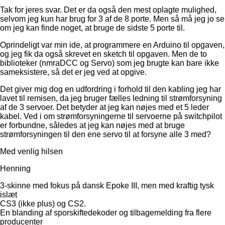
Tak for jeres svar. Det er da også den mest oplagte mulighed,
selvom jeg kun har brug for 3 af de 8 porte. Men så må jeg jo se
om jeg kan finde noget, at bruge de sidste 5 porte til.
Oprindeligt var min ide, at programmere en Arduino til opgaven,
og jeg fik da også skrevet en sketch til opgaven. Men de to
biblioteker (nmraDCC og Servo) som jeg brugte kan bare ikke
sameksistere, så det er jeg ved at opgive.
Det giver mig dog en udfordring i forhold til den kabling jeg har
lavet til remisen, da jeg bruger fælles ledning til strømforsyning
af de 3 servoer. Det betyder at jeg kan nøjes med et 5 leder
kabel. Ved i om strømforsyningerne til servoerne på switchpilot
er forbundne, således at jeg kan nøjes med at bruge
strømforsyningen til den ene servo til at forsyne alle 3 med?
Med venlig hilsen
Henning
3-skinne med fokus på dansk Epoke III, men med kraftig tysk
islæt
CS3 (ikke plus) og CS2.
En blanding af sporskiftedekoder og tilbagemelding fra flere
producenter