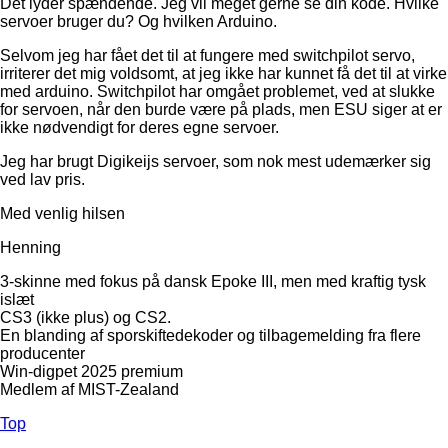
Det lyder spændende. Jeg vil meget gerne se din kode. Hvilke
servoer bruger du? Og hvilken Arduino.
Selvom jeg har fået det til at fungere med switchpilot servo,
irriterer det mig voldsomt, at jeg ikke har kunnet få det til at virke
med arduino. Switchpilot har omgået problemet, ved at slukke
for servoen, når den burde være på plads, men ESU siger at er
ikke nødvendigt for deres egne servoer.
Jeg har brugt Digikeijs servoer, som nok mest udemærker sig
ved lav pris.
Med venlig hilsen
Henning
3-skinne med fokus på dansk Epoke III, men med kraftig tysk
islæt
CS3 (ikke plus) og CS2.
En blanding af sporskiftedekoder og tilbagemelding fra flere
producenter
Win-digpet 2025 premium
Medlem af MIST-Zealand
Top