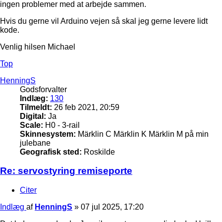
ingen problemer med at arbejde sammen.
Hvis du gerne vil Arduino vejen så skal jeg gerne levere lidt
kode.
Venlig hilsen Michael
Top
HenningS
Godsforvalter
Indlæg:
130
Tilmeldt:
26 feb 2021, 20:59
Digital:
Ja
Scale:
H0 - 3-rail
Skinnesystem:
Märklin C Märklin K Märklin M på min
julebane
Geografisk sted:
Roskilde
Re: servostyring remiseporte
Citer
Indlæg
af
HenningS
»
07 jul 2025, 17:20