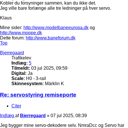
Kobler du forsyninger sammen, kan du ikke det.
Jeg ville bare forlænge alle tre ledninger på hver servo.
Klaus
Mine sider:
http://www.modelbaneeuropa.dk
og
http://www.moppe.dk
Dette forum:
http://www.baneforum.dk
Top
Bjerregaard
Trafikelev
Indlæg:
5
Tilmeldt:
03 jul 2025, 09:59
Digital:
Ja
Scale:
H0 - 3-rail
Skinnesystem:
Märklin K
Re: servostyring remiseporte
Citer
Indlæg
af
Bjerregaard
»
07 jul 2025, 08:39
Jeg bygger mine servo-dekodere selv. NmraDcc og Servo har