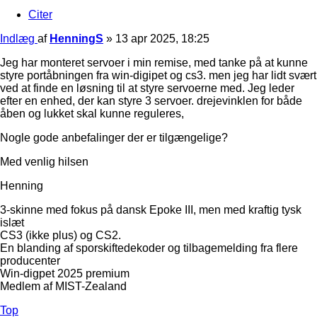
Citer
Indlæg
af
HenningS
»
13 apr 2025, 18:25
Jeg har monteret servoer i min remise, med tanke på at kunne
styre portåbningen fra win-digipet og cs3. men jeg har lidt svært
ved at finde en løsning til at styre servoerne med. Jeg leder
efter en enhed, der kan styre 3 servoer. drejevinklen for både
åben og lukket skal kunne reguleres,
Nogle gode anbefalinger der er tilgængelige?
Med venlig hilsen
Henning
3-skinne med fokus på dansk Epoke III, men med kraftig tysk
islæt
CS3 (ikke plus) og CS2.
En blanding af sporskiftedekoder og tilbagemelding fra flere
producenter
Win-digpet 2025 premium
Medlem af MIST-Zealand
Top