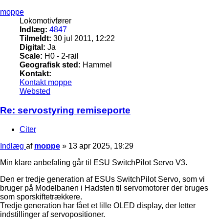
moppe
Lokomotivfører
Indlæg:
4847
Tilmeldt:
30 jul 2011, 12:22
Digital:
Ja
Scale:
H0 - 2-rail
Geografisk sted:
Hammel
Kontakt:
Kontakt moppe
Websted
Re: servostyring remiseporte
Citer
Indlæg
af
moppe
»
13 apr 2025, 19:29
Min klare anbefaling går til ESU SwitchPilot Servo V3.
Den er tredje generation af ESUs SwitchPilot Servo, som vi
bruger på Modelbanen i Hadsten til servomotorer der bruges
som sporskiftetrækkere.
Tredje generation har fået et lille OLED display, der letter
indstillinger af servopositioner.