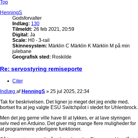
Top
HenningS
Godsforvalter
Indlæg:
130
Tilmeldt:
26 feb 2021, 20:59
Digital:
Ja
Scale:
H0 - 3-rail
Skinnesystem:
Märklin C Märklin K Märklin M på min
julebane
Geografisk sted:
Roskilde
Re: servostyring remiseporte
Citer
Indlæg
af
HenningS
»
25 jul 2025, 22:34
Tak for beskrivelsen. Det ligner jo meget det jeg endte med,
bortset fra at jeg valgte ESU Switchpilot i stedet for Uhlenbrock.
Men det jeg gerne ville have til at lykkes, er at lave styringen
selv med en Arduino. Det giver mig mange flere muligheder for
at programmere yderligere funktioner.