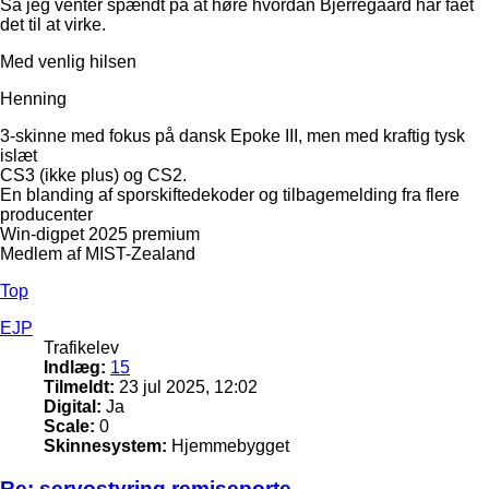
Så jeg venter spændt på at høre hvordan Bjerregaard har fået
det til at virke.
Med venlig hilsen
Henning
3-skinne med fokus på dansk Epoke III, men med kraftig tysk
islæt
CS3 (ikke plus) og CS2.
En blanding af sporskiftedekoder og tilbagemelding fra flere
producenter
Win-digpet 2025 premium
Medlem af MIST-Zealand
Top
EJP
Trafikelev
Indlæg:
15
Tilmeldt:
23 jul 2025, 12:02
Digital:
Ja
Scale:
0
Skinnesystem:
Hjemmebygget
Re: servostyring remiseporte