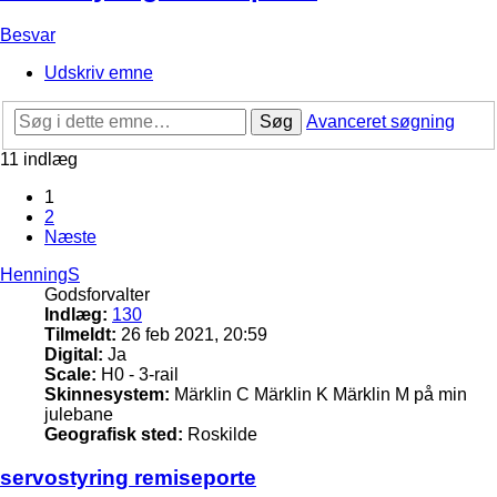
Besvar
Udskriv emne
Søg
Avanceret søgning
11 indlæg
1
2
Næste
HenningS
Godsforvalter
Indlæg:
130
Tilmeldt:
26 feb 2021, 20:59
Digital:
Ja
Scale:
H0 - 3-rail
Skinnesystem:
Märklin C Märklin K Märklin M på min
julebane
Geografisk sted:
Roskilde
servostyring remiseporte