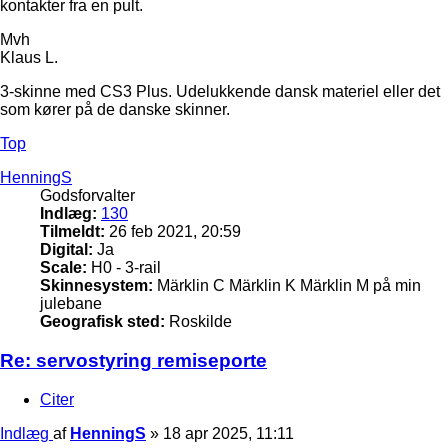
kontakter fra en pult.
Mvh
Klaus L.
3-skinne med CS3 Plus. Udelukkende dansk materiel eller det
som kører på de danske skinner.
Top
HenningS
Godsforvalter
Indlæg:
130
Tilmeldt:
26 feb 2021, 20:59
Digital:
Ja
Scale:
H0 - 3-rail
Skinnesystem:
Märklin C Märklin K Märklin M på min
julebane
Geografisk sted:
Roskilde
Re: servostyring remiseporte
Citer
Indlæg
af
HenningS
»
18 apr 2025, 11:11