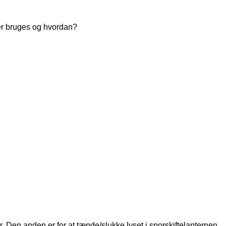
er bruges og hvordan?
 Den anden er for at tænde/slukke lyset i sporskiftelanternen.