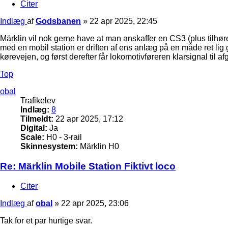
Citer
Indlæg
af
Godsbanen
»
22 apr 2025, 22:45
Märklin vil nok gerne have at man anskaffer en CS3 (plus tilhøre
med en mobil station er driften af ens anlæg på en måde ret lig
kørevejen, og først derefter får lokomotivføreren klarsignal til af
Top
obal
Trafikelev
Indlæg:
8
Tilmeldt:
22 apr 2025, 17:12
Digital:
Ja
Scale:
H0 - 3-rail
Skinnesystem:
Märklin H0
Re: Märklin Mobile Station Fiktivt loco
Citer
Indlæg
af
obal
»
22 apr 2025, 23:06
Tak for et par hurtige svar.