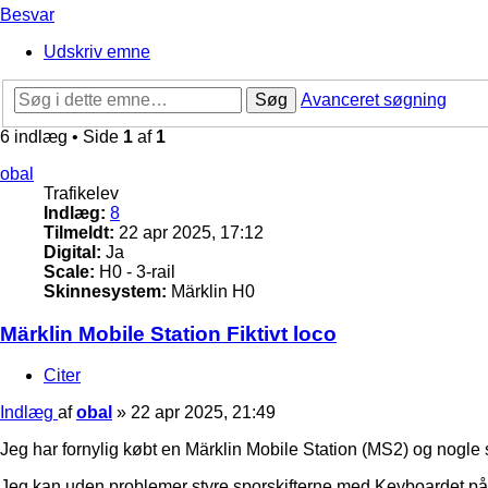
Besvar
Udskriv emne
Søg
Avanceret søgning
6 indlæg • Side
1
af
1
obal
Trafikelev
Indlæg:
8
Tilmeldt:
22 apr 2025, 17:12
Digital:
Ja
Scale:
H0 - 3-rail
Skinnesystem:
Märklin H0
Märklin Mobile Station Fiktivt loco
Citer
Indlæg
af
obal
»
22 apr 2025, 21:49
Jeg har fornylig købt en Märklin Mobile Station (MS2) og nogle
Jeg kan uden problemer styre sporskifterne med Keyboardet på 