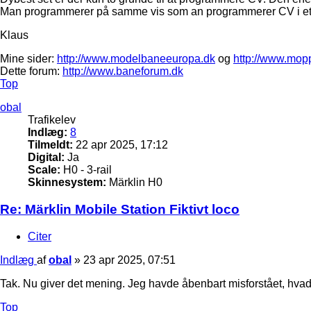
Man programmerer på samme vis som an programmerer CV i et l
Klaus
Mine sider:
http://www.modelbaneeuropa.dk
og
http://www.mop
Dette forum:
http://www.baneforum.dk
Top
obal
Trafikelev
Indlæg:
8
Tilmeldt:
22 apr 2025, 17:12
Digital:
Ja
Scale:
H0 - 3-rail
Skinnesystem:
Märklin H0
Re: Märklin Mobile Station Fiktivt loco
Citer
Indlæg
af
obal
»
23 apr 2025, 07:51
Tak. Nu giver det mening. Jeg havde åbenbart misforstået, hva
Top