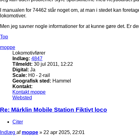
I manualen for 74462 står noget om, at man i stedet kan foretage
lokomotiver.
Men jeg savner nogle informationer for at kunne gøre det. Er d
Top
moppe
Lokomotivfører
Indlæg:
4847
Tilmeldt:
30 jul 2011, 12:22
Digital:
Ja
Scale:
H0 - 2-rail
Geografisk sted:
Hammel
Kontakt:
Kontakt moppe
Websted
Re: Märklin Mobile Station Fiktivt loco
Citer
Indlæg
af
moppe
»
22 apr 2025, 22:01