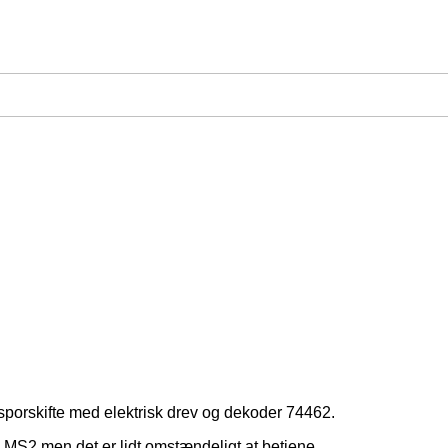
 sporskifte med elektrisk drev og dekoder 74462.
MS2 men det er lidt omstændeligt at betjene.