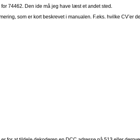
n for 74462. Den ide må jeg have læst et andet sted.
ring, som er kort beskrevet i manualen. F.eks. hvilke CV'er d
er for at tildele dekoderen en DCC adresse på 513 eller derover.