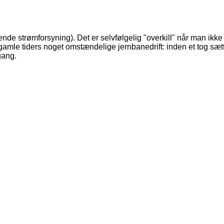
nde strømforsyning). Det er selvfølgelig "overkill" når man ikke
 gamle tiders noget omstændelige jernbanedrift: inden et tog sæt
gang.