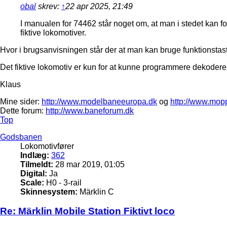
obal
skrev:
↑
22 apr 2025, 21:49
I manualen for 74462 står noget om, at man i stedet kan fo
fiktive lokomotiver.
Hvor i brugsanvisningen står der at man kan bruge funktionstast
Det fiktive lokomotiv er kun for at kunne programmere dekodere
Klaus
Mine sider:
http://www.modelbaneeuropa.dk
og
http://www.mop
Dette forum:
http://www.baneforum.dk
Top
Godsbanen
Lokomotivfører
Indlæg:
362
Tilmeldt:
28 mar 2019, 01:05
Digital:
Ja
Scale:
H0 - 3-rail
Skinnesystem:
Märklin C
Re: Märklin Mobile Station Fiktivt loco