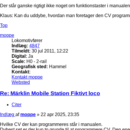
Der står ganske rigtigt ikke noget om funktionstaster i manuale
Klaus: Kan du uddybe, hvordan man foretager den CV programme
Top
moppe
Lokomotivfører
Indlæg:
4847
Tilmeldt:
30 jul 2011, 12:22
Digital:
Ja
Scale:
H0 - 2-rail
Geografisk sted:
Hammel
Kontakt:
Kontakt moppe
Websted
Re: Märklin Mobile Station Fiktivt loco
Citer
Indlæg
af
moppe
»
22 apr 2025, 23:35
Hvilke CV der kan programmeres står i manualen.
Dybest set er der kun to grunde til at programmere CV. Den ene 