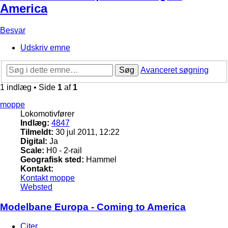
America
Besvar
Udskriv emne
Søg
Avanceret søgning
1 indlæg • Side
1
af
1
moppe
Lokomotivfører
Indlæg:
4847
Tilmeldt:
30 jul 2011, 12:22
Digital:
Ja
Scale:
H0 - 2-rail
Geografisk sted:
Hammel
Kontakt:
Kontakt moppe
Websted
Modelbane Europa - Coming to America
Citer