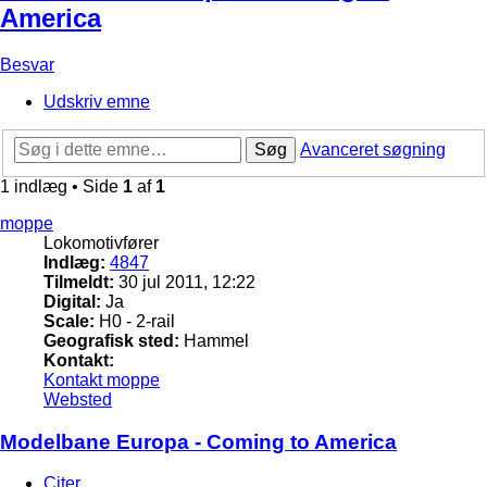
America
Besvar
Udskriv emne
Søg
Avanceret søgning
1 indlæg • Side
1
af
1
moppe
Lokomotivfører
Indlæg:
4847
Tilmeldt:
30 jul 2011, 12:22
Digital:
Ja
Scale:
H0 - 2-rail
Geografisk sted:
Hammel
Kontakt:
Kontakt moppe
Websted
Modelbane Europa - Coming to America
Citer