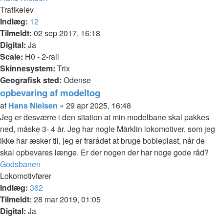
Trafikelev
Indlæg:
12
Tilmeldt:
02 sep 2017, 16:18
Digital:
Ja
Scale:
H0 - 2-rail
Skinnesystem:
Trix
Geografisk sted:
Odense
opbevaring af modeltog
Citer
Indlæg
af
Hans Nielsen
»
29 apr 2025, 16:48
Jeg er desværre i den sitation at min modelbane skal pakkes
ned, måske 3- 4 år. Jeg har nogle Märklin lokomotiver, som jeg
ikke har æsker til, jeg er frarådet at bruge bobleplast, når de
skal opbevares længe. Er der nogen der har noge gode råd?
Top
Godsbanen
Lokomotivfører
Indlæg:
362
Tilmeldt:
28 mar 2019, 01:05
Digital:
Ja