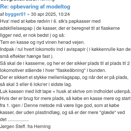
Re: opbevaring af modeltog
Citer
Indlæg
af
bygger01
»
30 apr 2025, 10:24
Hva' med at købe rødvin i 6. stk's papkasser med
adskillelsespap ( de kasser, der er beregnet til at flaskerne
ligger ned, er nok bedst ) og så:
Tøm en kasse og nyd vinen henad vejen.
Indpak / rul hvert lokomotiv ind i avispapir ( i køkkenrulle kan de
små effekter hænge fast ).
Så skal de i kasserne, og her er der sikker plads til at plads til 2
lokomotiver stående i hver "flaskeåbning" i bunden.
Der er sikkert et stykke mellemlagspap, og når det er på plads,
så skal 3 eller 6 loko'er i sidste lag.
Luk kassen med lidt tape + husk at skrive om indholdet udenpå.
Hvis der er brug for mere plads, så købe en kasse mere og start
fra 1. igen / Denne metode må være lige god, som at købe
kasser, der uden plastindlæg, og så er der mere "glæde" ved
det ..................
Jørgen Steff. fra Herning