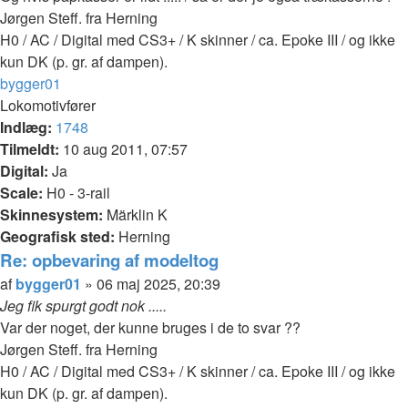
Jørgen Steff. fra Herning
H0 / AC / Digital med CS3+ / K skinner / ca. Epoke III / og ikke
kun DK (p. gr. af dampen).
Top
bygger01
Lokomotivfører
Indlæg:
1748
Tilmeldt:
10 aug 2011, 07:57
Digital:
Ja
Scale:
H0 - 3-rail
Skinnesystem:
Märklin K
Geografisk sted:
Herning
Re: opbevaring af modeltog
Citer
Indlæg
af
bygger01
»
06 maj 2025, 20:39
Jeg fik spurgt godt nok .....
Var der noget, der kunne bruges i de to svar ??
Jørgen Steff. fra Herning
H0 / AC / Digital med CS3+ / K skinner / ca. Epoke III / og ikke
kun DK (p. gr. af dampen).