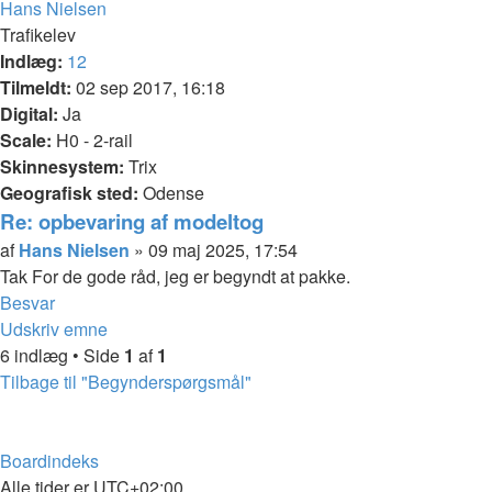
Top
Hans Nielsen
Trafikelev
Indlæg:
12
Tilmeldt:
02 sep 2017, 16:18
Digital:
Ja
Scale:
H0 - 2-rail
Skinnesystem:
Trix
Geografisk sted:
Odense
Re: opbevaring af modeltog
Citer
Indlæg
af
Hans Nielsen
»
09 maj 2025, 17:54
Tak For de gode råd, jeg er begyndt at pakke.
Top
Besvar
Udskriv emne
6 indlæg • Side
1
af
1
Tilbage til "Begynderspørgsmål"
Boardindeks
Alle tider er
UTC+02:00