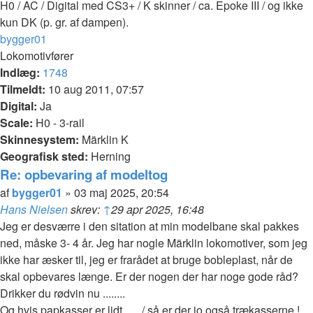
H0 / AC / Digital med CS3+ / K skinner / ca. Epoke III / og ikke
kun DK (p. gr. af dampen).
Top
bygger01
Lokomotivfører
Indlæg:
1748
Tilmeldt:
10 aug 2011, 07:57
Digital:
Ja
Scale:
H0 - 3-rail
Skinnesystem:
Märklin K
Geografisk sted:
Herning
Re: opbevaring af modeltog
Citer
Indlæg
af
bygger01
»
03 maj 2025, 20:54
Hans Nielsen
skrev:
↑
29 apr 2025, 16:48
Jeg er desværre i den sitation at min modelbane skal pakkes
ned, måske 3- 4 år. Jeg har nogle Märklin lokomotiver, som jeg
ikke har æsker til, jeg er frarådet at bruge bobleplast, når de
skal opbevares længe. Er der nogen der har noge gode råd?
Drikker du rødvin nu ........
Og hvis papkasser er lidt ..... / så er der jo også trækasserne !