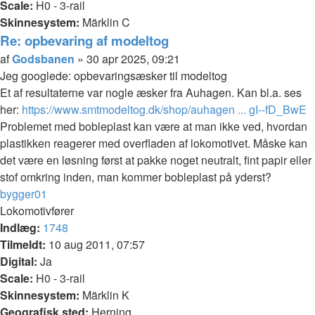
Scale:
H0 - 3-rail
Skinnesystem:
Märklin C
Re: opbevaring af modeltog
Citer
Indlæg
af
Godsbanen
»
30 apr 2025, 09:21
Jeg googlede: opbevaringsæsker til modeltog
Et af resultaterne var nogle æsker fra Auhagen. Kan bl.a. ses
her:
https://www.smtmodeltog.dk/shop/auhagen ... gI--fD_BwE
Problemet med bobleplast kan være at man ikke ved, hvordan
plastikken reagerer med overfladen af lokomotivet. Måske kan
det være en løsning først at pakke noget neutralt, fint papir eller
stof omkring inden, man kommer bobleplast på yderst?
Top
bygger01
Lokomotivfører
Indlæg:
1748
Tilmeldt:
10 aug 2011, 07:57
Digital:
Ja
Scale:
H0 - 3-rail
Skinnesystem:
Märklin K
Geografisk sted:
Herning