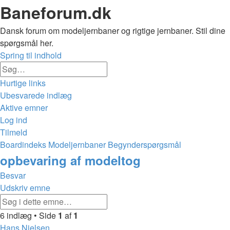
Baneforum.dk
Dansk forum om modeljernbaner og rigtige jernbaner. Stil dine
spørgsmål her.
Spring til indhold
Avanceret
Søg
søgning
Hurtige links
Ubesvarede indlæg
Aktive emner
Log ind
Tilmeld
Boardindeks
Modeljernbaner
Begynderspørgsmål
Søg
opbevaring af modeltog
Besvar
Udskriv emne
Avanceret
Søg
søgning
6 indlæg • Side
1
af
1
Hans Nielsen