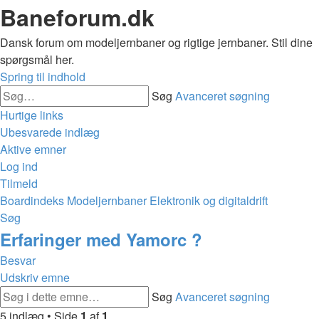
Baneforum.dk
Dansk forum om modeljernbaner og rigtige jernbaner. Stil dine
spørgsmål her.
Spring til indhold
Søg
Avanceret søgning
Hurtige links
Ubesvarede indlæg
Aktive emner
Log ind
Tilmeld
Boardindeks
Modeljernbaner
Elektronik og digitaldrift
Søg
Erfaringer med Yamorc ?
Besvar
Udskriv emne
Søg
Avanceret søgning
5 indlæg • Side
1
af
1