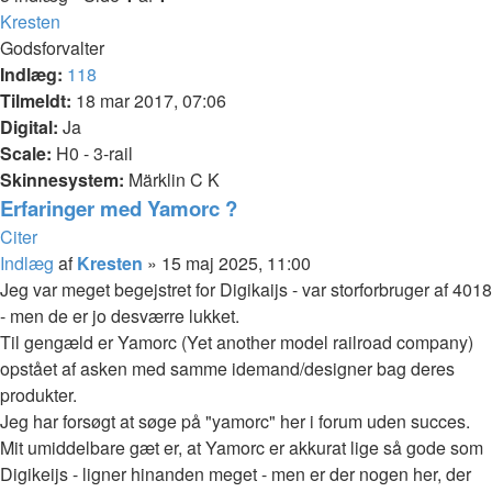
Kresten
Godsforvalter
Indlæg:
118
Tilmeldt:
18 mar 2017, 07:06
Digital:
Ja
Scale:
H0 - 3-rail
Skinnesystem:
Märklin C K
Erfaringer med Yamorc ?
Citer
Indlæg
af
Kresten
»
15 maj 2025, 11:00
Jeg var meget begejstret for Digikaijs - var storforbruger af 4018
- men de er jo desværre lukket.
Til gengæld er Yamorc (Yet another model railroad company)
opstået af asken med samme idemand/designer bag deres
produkter.
Jeg har forsøgt at søge på "yamorc" her i forum uden succes.
Mit umiddelbare gæt er, at Yamorc er akkurat lige så gode som
Digikeijs - ligner hinanden meget - men er der nogen her, der