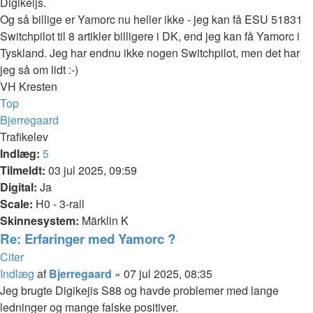
Digikeijs.
Og så billige er Yamorc nu heller ikke - jeg kan få ESU 51831
Switchpilot til 8 artikler billigere i DK, end jeg kan få Yamorc i
Tyskland. Jeg har endnu ikke nogen Switchpilot, men det har
jeg så om lidt :-)
VH Kresten
Top
Bjerregaard
Trafikelev
Indlæg:
5
Tilmeldt:
03 jul 2025, 09:59
Digital:
Ja
Scale:
H0 - 3-rail
Skinnesystem:
Märklin K
Re: Erfaringer med Yamorc ?
Citer
Indlæg
af
Bjerregaard
»
07 jul 2025, 08:35
Jeg brugte Digikejis S88 og havde problemer med lange
ledninger og mange falske positiver.