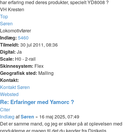
har erfaring med deres produkter, specielt YD8008 ?
VH Kresten
Top
Søren
Lokomotivfører
Indlæg:
5460
Tilmeldt:
30 jul 2011, 08:36
Digital:
Ja
Scale:
H0 - 2-rail
Skinnesystem:
Flex
Geografisk sted:
Malling
Kontakt:
Kontakt Søren
Websted
Re: Erfaringer med Yamorc ?
Citer
Indlæg
af
Søren
»
16 maj 2025, 07:49
Det er samme mand, og jeg er sikker på at oplevelsen med
produkterne er magen til det du kender fra Digikeijs.