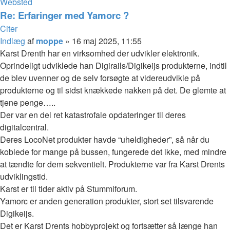
Websted
Re: Erfaringer med Yamorc ?
Citer
Indlæg
af
moppe
»
16 maj 2025, 11:55
Karst Drenth har en virksomhed der udvikler elektronik.
Oprindeligt udviklede han Digirails/Digikeijs produkterne, indtil
de blev uvenner og de selv forsøgte at videreudvikle på
produkterne og til sidst knækkede nakken på det. De glemte at
tjene penge…..
Der var en del ret katastrofale opdateringer til deres
digitalcentral.
Deres LocoNet produkter havde “uheldigheder”, så når du
koblede for mange på bussen, fungerede det ikke, med mindre
at tændte for dem sekventielt. Produkterne var fra Karst Drents
udviklingstid.
Karst er til tider aktiv på Stummiforum.
Yamorc er anden generation produkter, stort set tilsvarende
Digikeijs.
Det er Karst Drents hobbyprojekt og fortsætter så længe han