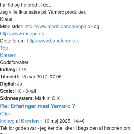
har tid og helbred til det.
Jeg ville ikke satse på Yamorc produkter.
Klaus
Mine sider:
http://www.modelbaneeuropa.dk
og
http://www.moppe.dk
Dette forum:
http://www.baneforum.dk
Top
Kresten
Godsforvalter
Indlæg:
118
Tilmeldt:
18 mar 2017, 07:06
Digital:
Ja
Scale:
H0 - 3-rail
Skinnesystem:
Märklin C K
Re: Erfaringer med Yamorc ?
Citer
Indlæg
af
Kresten
»
16 maj 2025, 14:46
Tak for gode svar - jeg kendte ikke til bagsiden af historien om