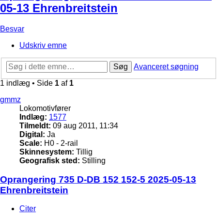
05-13 Ehrenbreitstein
Besvar
Udskriv emne
Søg
Avanceret søgning
1 indlæg • Side
1
af
1
gmmz
Lokomotivfører
Indlæg:
1577
Tilmeldt:
09 aug 2011, 11:34
Digital:
Ja
Scale:
H0 - 2-rail
Skinnesystem:
Tillig
Geografisk sted:
Stilling
Oprangering 735 D-DB 152 152-5 2025-05-13
Ehrenbreitstein
Citer