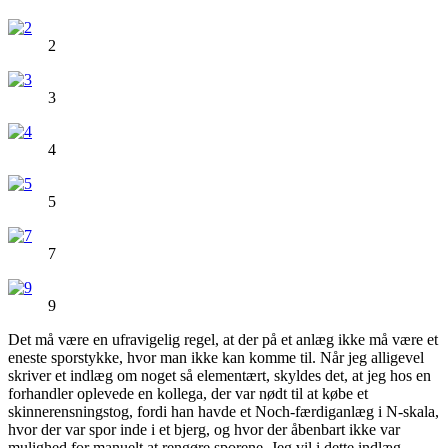
2
3
4
5
7
9
Det må være en ufravigelig regel, at der på et anlæg ikke må være et
eneste sporstykke, hvor man ikke kan komme til. Når jeg alligevel
skriver et indlæg om noget så elementært, skyldes det, at jeg hos en
forhandler oplevede en kollega, der var nødt til at købe et
skinnerensningstog, fordi han havde et Noch-færdiganlæg i N-skala,
hvor der var spor inde i et bjerg, og hvor der åbenbart ikke var
mulighed for manuelt at rengøre sporene. Jeg vil i dette indlæg