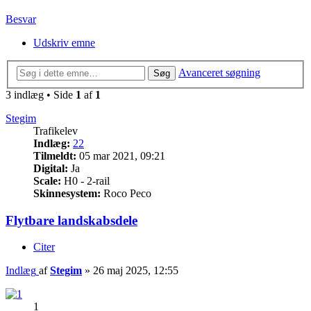
Besvar
Udskriv emne
Avanceret søgning
Søg
3 indlæg • Side
1
af
1
Stegim
Trafikelev
Indlæg:
22
Tilmeldt:
05 mar 2021, 09:21
Digital:
Ja
Scale:
H0 - 2-rail
Skinnesystem:
Roco Peco
Flytbare landskabsdele
Citer
Indlæg
af
Stegim
»
26 maj 2025, 12:55
1