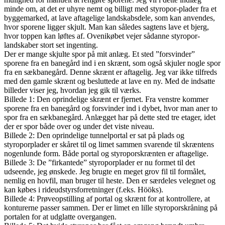
minde om, at det er uhyre nemt og billigt med styropor-plader fra et
byggemarked, at lave aftagelige landskabsdele, som kan anvendes,
hvor sporene ligger skjult. Man kan således sagtens lave et bjerg,
hvor toppen kan løftes af. Ovenikøbet vejer sådanne styropor-
landskaber stort set ingenting.
Der er mange skjulte spor på mit anlæg. Et sted ”forsvinder”
sporene fra en banegård ind i en skrænt, som også skjuler nogle spor
fra en sækbanegård. Denne skrænt er aftagelig. Jeg var ikke tilfreds
med den gamle skrænt og besluttede at lave en ny. Med de indsatte
billeder viser jeg, hvordan jeg gik til værks.
Billede 1: Den oprindelige skrænt er fjernet. Fra venstre kommer
sporene fra en banegård og forsvinder ind i dybet, hvor man aner to
spor fra en sækbanegård. Anlægget har på dette sted tre etager, idet
der er spor både over og under det viste niveau.
Billede 2: Den oprindelige tunnelportal er sat på plads og
styroporplader er skåret til og limet sammen svarende til skræntens
nogenlunde form. Både portal og styroporskrænten er aftagelige.
Billede 3: De ”firkantede” styroporplader er nu formet til det
udseende, jeg ønskede. Jeg brugte en meget grov fil til formålet,
nemlig en hovfil, man bruger til heste. Den er særdeles velegnet og
kan købes i rideudstyrsforretninger (f.eks. Hööks).
Billede 4: Prøveopstilling af portal og skrænt for at kontrollere, at
konturerne passer sammen. Der er limet en lille styroporskråning på
portalen for at udglatte overgangen.