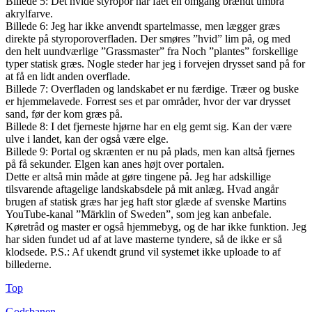
Billede 5: Det hvide styropor har fået en omgang brændt umbra
akrylfarve.
Billede 6: Jeg har ikke anvendt spartelmasse, men lægger græs
direkte på styroporoverfladen. Der smøres ”hvid” lim på, og med
den helt uundværlige ”Grassmaster” fra Noch ”plantes” forskellige
typer statisk græs. Nogle steder har jeg i forvejen drysset sand på for
at få en lidt anden overflade.
Billede 7: Overfladen og landskabet er nu færdige. Træer og buske
er hjemmelavede. Forrest ses et par områder, hvor der var drysset
sand, før der kom græs på.
Billede 8: I det fjerneste hjørne har en elg gemt sig. Kan der være
ulve i landet, kan der også være elge.
Billede 9: Portal og skrænten er nu på plads, men kan altså fjernes
på få sekunder. Elgen kan anes højt over portalen.
Dette er altså min måde at gøre tingene på. Jeg har adskillige
tilsvarende aftagelige landskabsdele på mit anlæg. Hvad angår
brugen af statisk græs har jeg haft stor glæde af svenske Martins
YouTube-kanal ”Märklin of Sweden”, som jeg kan anbefale.
Køretråd og master er også hjemmebyg, og de har ikke funktion. Jeg
har siden fundet ud af at lave masterne tyndere, så de ikke er så
klodsede. P.S.: Af ukendt grund vil systemet ikke uploade to af
billederne.
Top
Godsbanen