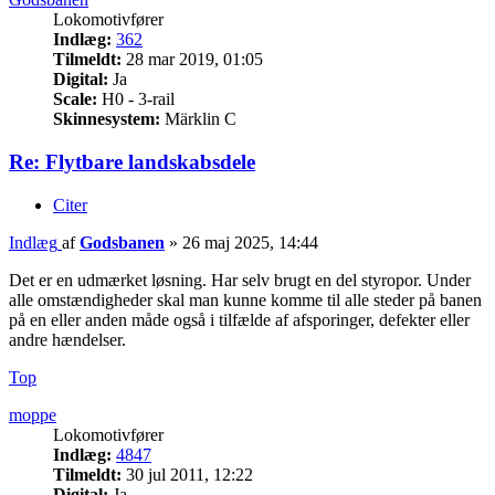
Lokomotivfører
Indlæg:
362
Tilmeldt:
28 mar 2019, 01:05
Digital:
Ja
Scale:
H0 - 3-rail
Skinnesystem:
Märklin C
Re: Flytbare landskabsdele
Citer
Indlæg
af
Godsbanen
»
26 maj 2025, 14:44
Det er en udmærket løsning. Har selv brugt en del styropor. Under
alle omstændigheder skal man kunne komme til alle steder på banen
på en eller anden måde også i tilfælde af afsporinger, defekter eller
andre hændelser.
Top
moppe
Lokomotivfører
Indlæg:
4847
Tilmeldt:
30 jul 2011, 12:22
Digital:
Ja