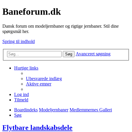
Baneforum.dk
Dansk forum om modeljernbaner og rigtige jernbaner. Stil dine
spørgsmål her.
Spring til indhold
Avanceret søgning
Søg
Hurtige links
Ubesvarede indlæg
Aktive emner
Log ind
Tilmeld
Boardindeks
Modeljernbaner
Medlemmernes Galleri
Søg
Flytbare landskabsdele