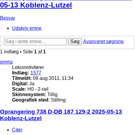
05-13 Koblenz-Lutzel
Besvar
Udskriv emne
Søg
Avanceret søgning
1 indlæg • Side
1
af
1
gmmz
Lokomotivfører
Indlæg:
1577
Tilmeldt:
09 aug 2011, 11:34
Digital:
Ja
Scale:
H0 - 2-rail
Skinnesystem:
Tillig
Geografisk sted:
Stilling
Oprangering 738 D-DB 187 129-2 2025-05-13
Koblenz-Lutzel
Citer