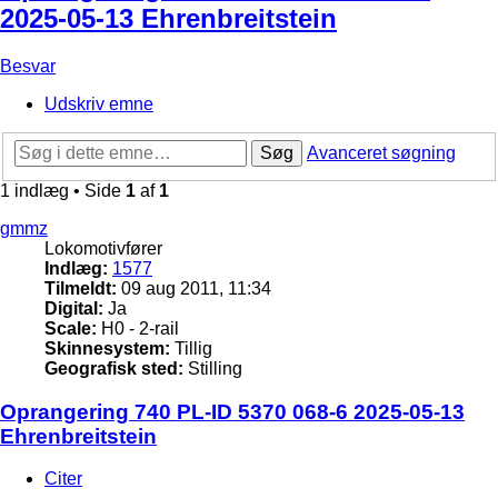
2025-05-13 Ehrenbreitstein
Besvar
Udskriv emne
Søg
Avanceret søgning
1 indlæg • Side
1
af
1
gmmz
Lokomotivfører
Indlæg:
1577
Tilmeldt:
09 aug 2011, 11:34
Digital:
Ja
Scale:
H0 - 2-rail
Skinnesystem:
Tillig
Geografisk sted:
Stilling
Oprangering 740 PL-ID 5370 068-6 2025-05-13
Ehrenbreitstein
Citer