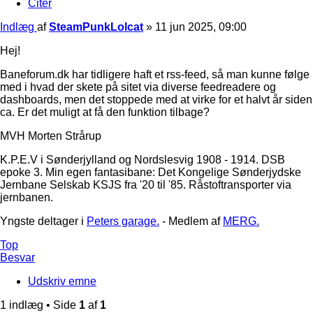
Citer
Indlæg
af
SteamPunkLolcat
»
11 jun 2025, 09:00
Hej!
Baneforum.dk har tidligere haft et rss-feed, så man kunne følge
med i hvad der skete på sitet via diverse feedreadere og
dashboards, men det stoppede med at virke for et halvt år siden
ca. Er det muligt at få den funktion tilbage?
MVH Morten Strårup
K.P.E.V i Sønderjylland og Nordslesvig 1908 - 1914. DSB
epoke 3. Min egen fantasibane: Det Kongelige Sønderjydske
Jernbane Selskab KSJS fra '20 til '85. Råstoftransporter via
jernbanen.
Yngste deltager i
Peters garage.
- Medlem af
MERG.
Top
Besvar
Udskriv emne
1 indlæg • Side
1
af
1