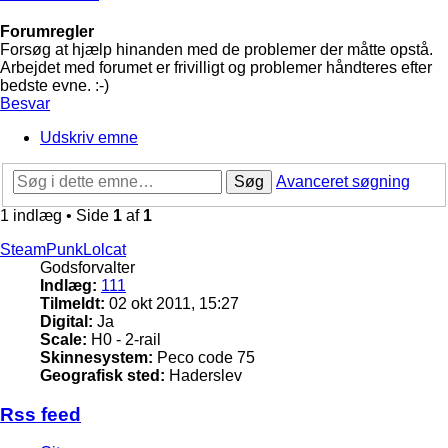
Forumregler
Forsøg at hjælp hinanden med de problemer der måtte opstå.
Arbejdet med forumet er frivilligt og problemer håndteres efter
bedste evne. :-)
Besvar
Udskriv emne
Søg
Avanceret søgning
1 indlæg • Side
1
af
1
SteamPunkLolcat
Godsforvalter
Indlæg:
111
Tilmeldt:
02 okt 2011, 15:27
Digital:
Ja
Scale:
H0 - 2-rail
Skinnesystem:
Peco code 75
Geografisk sted:
Haderslev
Rss feed