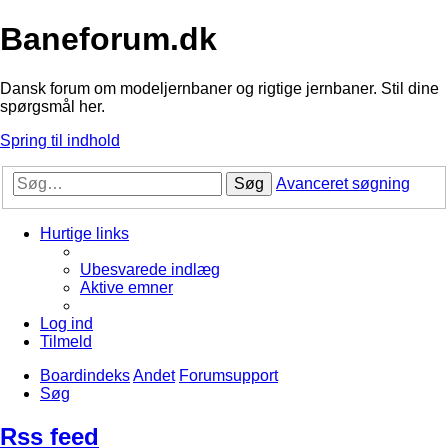
Baneforum.dk
Dansk forum om modeljernbaner og rigtige jernbaner. Stil dine
spørgsmål her.
Spring til indhold
Søg
Avanceret søgning
Hurtige links
Ubesvarede indlæg
Aktive emner
Log ind
Tilmeld
Boardindeks
Andet
Forumsupport
Søg
Rss feed