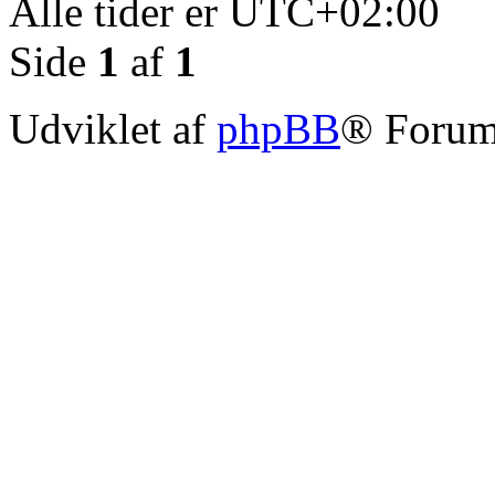
Alle tider er
UTC+02:00
Side
1
af
1
Udviklet af
phpBB
® Forum