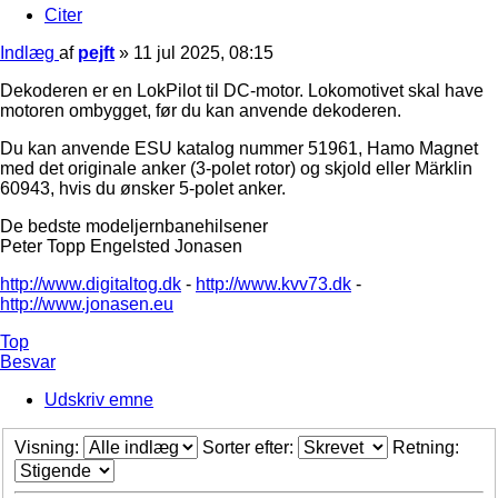
Citer
Indlæg
af
pejft
»
11 jul 2025, 08:15
Dekoderen er en LokPilot til DC-motor. Lokomotivet skal have
motoren ombygget, før du kan anvende dekoderen.
Du kan anvende ESU katalog nummer 51961, Hamo Magnet
med det originale anker (3-polet rotor) og skjold eller Märklin
60943, hvis du ønsker 5-polet anker.
De bedste modeljernbanehilsener
Peter Topp Engelsted Jonasen
http://www.digitaltog.dk
-
http://www.kvv73.dk
-
http://www.jonasen.eu
Top
Besvar
Udskriv emne
Visning:
Sorter efter:
Retning: