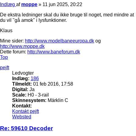
Indlæg
af
moppe
»
11 jun 2025, 20:22
De ekstra ledninger skal du ikke bruge til noget, med mindre at
du vil "gå amok" i lysfunktioner.
Klaus
Mine sider:
http://www.modelbaneeuropa.dk
og
http://www.moppe.dk
Dette forum:
http://www.baneforum.dk
Top
pejft
Ledvogter
Indlæg:
186
Tilmeldt:
01 feb 2016, 17:58
Digital:
Ja
Scale:
H0 - 3-rail
Skinnesystem:
Märklin C
Kontakt:
Kontakt pejft
Websted
Re: 59610 Decoder