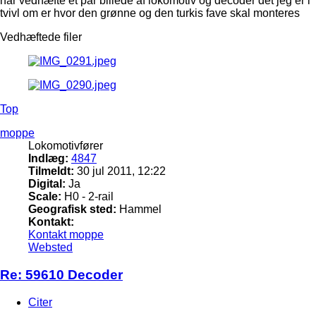
har vedhæfte et par billede af lokomotiv og decoder det jeg er i
tvivl om er hvor den grønne og den turkis fave skal monteres
Vedhæftede filer
Top
moppe
Lokomotivfører
Indlæg:
4847
Tilmeldt:
30 jul 2011, 12:22
Digital:
Ja
Scale:
H0 - 2-rail
Geografisk sted:
Hammel
Kontakt:
Kontakt moppe
Websted
Re: 59610 Decoder
Citer