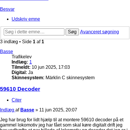
Besvar
Udskriv emne
Søg
Avanceret søgning
3 indlæg • Side
1
af
1
Basse
Trafikelev
Indlæg:
1
Tilmeldt:
10 jun 2025, 17:03
Digital:
Ja
Skinnesystem:
Märklin C skinnesystem
59610 Decoder
Citer
Indlæg
af
Basse
»
11 jun 2025, 20:07
Jeg har brug for lidt hjælp til at montere 59610 decoder på et
gammel lokomotiv jeg har fået som skal køre digitalt drift jeg