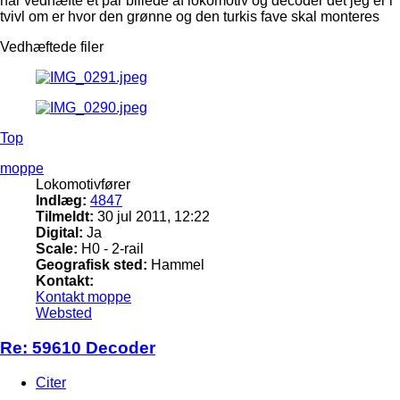
har vedhæfte et par billede af lokomotiv og decoder det jeg er i
tvivl om er hvor den grønne og den turkis fave skal monteres
Vedhæftede filer
Top
moppe
Lokomotivfører
Indlæg:
4847
Tilmeldt:
30 jul 2011, 12:22
Digital:
Ja
Scale:
H0 - 2-rail
Geografisk sted:
Hammel
Kontakt:
Kontakt moppe
Websted
Re: 59610 Decoder
Citer