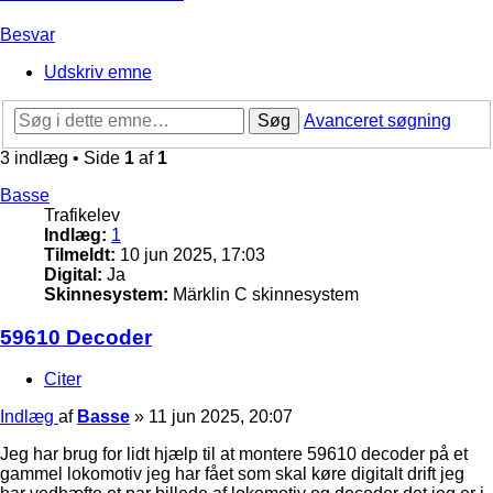
Besvar
Udskriv emne
Søg
Avanceret søgning
3 indlæg • Side
1
af
1
Basse
Trafikelev
Indlæg:
1
Tilmeldt:
10 jun 2025, 17:03
Digital:
Ja
Skinnesystem:
Märklin C skinnesystem
59610 Decoder
Citer
Indlæg
af
Basse
»
11 jun 2025, 20:07
Jeg har brug for lidt hjælp til at montere 59610 decoder på et
gammel lokomotiv jeg har fået som skal køre digitalt drift jeg