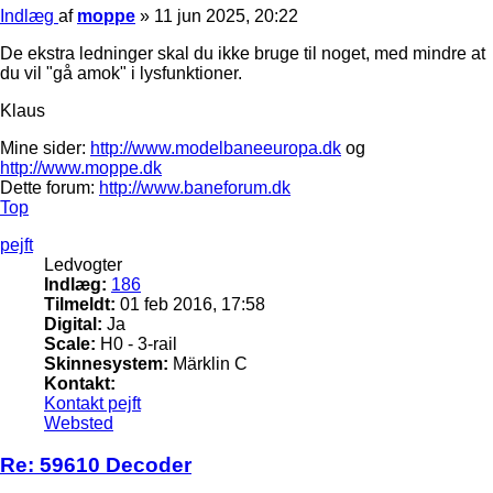
Indlæg
af
moppe
»
11 jun 2025, 20:22
De ekstra ledninger skal du ikke bruge til noget, med mindre at
du vil "gå amok" i lysfunktioner.
Klaus
Mine sider:
http://www.modelbaneeuropa.dk
og
http://www.moppe.dk
Dette forum:
http://www.baneforum.dk
Top
pejft
Ledvogter
Indlæg:
186
Tilmeldt:
01 feb 2016, 17:58
Digital:
Ja
Scale:
H0 - 3-rail
Skinnesystem:
Märklin C
Kontakt:
Kontakt pejft
Websted
Re: 59610 Decoder