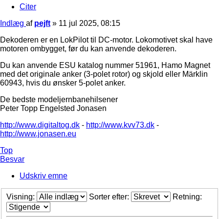
Citer
Indlæg
af
pejft
»
11 jul 2025, 08:15
Dekoderen er en LokPilot til DC-motor. Lokomotivet skal have
motoren ombygget, før du kan anvende dekoderen.
Du kan anvende ESU katalog nummer 51961, Hamo Magnet
med det originale anker (3-polet rotor) og skjold eller Märklin
60943, hvis du ønsker 5-polet anker.
De bedste modeljernbanehilsener
Peter Topp Engelsted Jonasen
http://www.digitaltog.dk
-
http://www.kvv73.dk
-
http://www.jonasen.eu
Top
Besvar
Udskriv emne
Visning:
Sorter efter:
Retning: