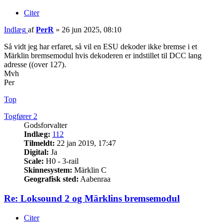
Citer
Indlæg
af
PerR
»
26 jun 2025, 08:10
Så vidt jeg har erfaret, så vil en ESU dekoder ikke bremse i et
Märklin bremsemodul hvis dekoderen er indstillet til DCC lang
adresse ((over 127).
Mvh
Per
Top
Togfører 2
Godsforvalter
Indlæg:
112
Tilmeldt:
22 jan 2019, 17:47
Digital:
Ja
Scale:
H0 - 3-rail
Skinnesystem:
Märklin C
Geografisk sted:
Aabenraa
Re: Loksound 2 og Märklins bremsemodul
Citer