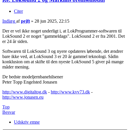
Citer
Indlæg
af
pejft
»
28 jun 2025, 22:15
Der er vel ikke noget underligt i, at LokProgrammer-softwaren til
LokSound 2 er noget "gammeldags". LokSound 2 er fra 2001. Det
er 24 år siden.
Softwaren til LokSound 3 og nyere opdateres løbende, det ændrer
bare ikke ved, at LokSound 3 er 20 år gammel teknologi. Sådin
konklusion om at skifte til den nyeste LokSound 5 giver på mange
måder mening.
De bedste modeljernbanehilsener
Peter Topp Engelsted Jonasen
http://www.digitaltog.dk
-
http://www.kvv73.dk
-
http://www.jonasen.eu
Top
Besvar
Udskriv emne