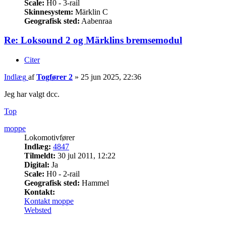
Scale:
H0 - 3-rail
Skinnesystem:
Märklin C
Geografisk sted:
Aabenraa
Re: Loksound 2 og Märklins bremsemodul
Citer
Indlæg
af
Togfører 2
»
25 jun 2025, 22:36
Jeg har valgt dcc.
Top
moppe
Lokomotivfører
Indlæg:
4847
Tilmeldt:
30 jul 2011, 12:22
Digital:
Ja
Scale:
H0 - 2-rail
Geografisk sted:
Hammel
Kontakt:
Kontakt moppe
Websted