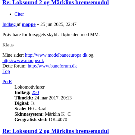
Re: Loksound 2 og Märklins bremsemodul
Citer
Indlæg
af
moppe
»
25 jun 2025, 22:47
Prøv bare for forsøgets skyld at køre den med MM.
Klaus
Mine sider:
http://www.modelbaneeuropa.dk
og
http://www.moppe.dk
Dette forum:
http://www.baneforum.dk
Top
PerR
Lokomotivfører
Indlæg:
250
Tilmeldt:
24 mar 2017, 20:13
Digital:
Ja
Scale:
H0 - 3-rail
Skinnesystem:
Märklin K+C
Geografisk sted:
DK-4070
Re: Loksound 2 og Märklins bremsemodul