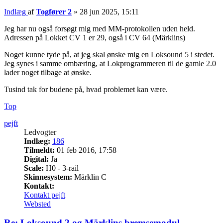
Indlæg
af
Togfører 2
»
28 jun 2025, 15:11
Jeg har nu også forsøgt mig med MM-protokollen uden held.
Adressen på Lokket CV 1 er 29, også i CV 64 (Märklins)
Noget kunne tyde på, at jeg skal ønske mig en Loksound 5 i stedet.
Jeg synes i samme ombæring, at Lokprogrammeren til de gamle 2.0
lader noget tilbage at ønske.
Tusind tak for budene på, hvad problemet kan være.
Top
pejft
Ledvogter
Indlæg:
186
Tilmeldt:
01 feb 2016, 17:58
Digital:
Ja
Scale:
H0 - 3-rail
Skinnesystem:
Märklin C
Kontakt:
Kontakt pejft
Websted
Re: Loksound 2 og Märklins bremsemodul