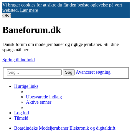
Vi bruger cookies for at sikre du får den bedste oplevelse på vort
websted.
Lær mere
OK!
Baneforum.dk
Dansk forum om modeljernbaner og rigtige jernbaner. Stil dine
spørgsmål her.
Spring til indhold
Avanceret søgning
Søg
Hurtige links
Ubesvarede indlæg
Aktive emner
Log ind
Tilmeld
Boardindeks
Modeljernbaner
Elektronik og digitaldrift