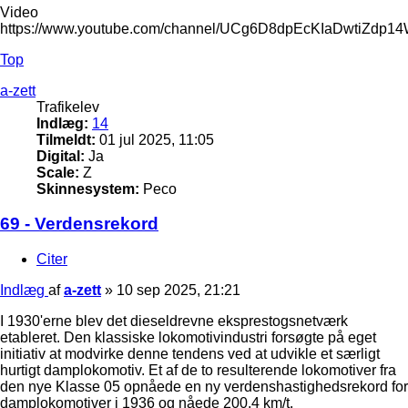
Video
https://www.youtube.com/channel/UCg6D8dpEcKIaDwtiZdp1
Top
a-zett
Trafikelev
Indlæg:
14
Tilmeldt:
01 jul 2025, 11:05
Digital:
Ja
Scale:
Z
Skinnesystem:
Peco
69 - Verdensrekord
Citer
Indlæg
af
a-zett
»
10 sep 2025, 21:21
I 1930'erne blev det dieseldrevne eksprestogsnetværk
etableret. Den klassiske lokomotivindustri forsøgte på eget
initiativ at modvirke denne tendens ved at udvikle et særligt
hurtigt damplokomotiv. Et af de to resulterende lokomotiver fra
den nye Klasse 05 opnåede en ny verdenshastighedsrekord for
damplokomotiver i 1936 og nåede 200,4 km/t.