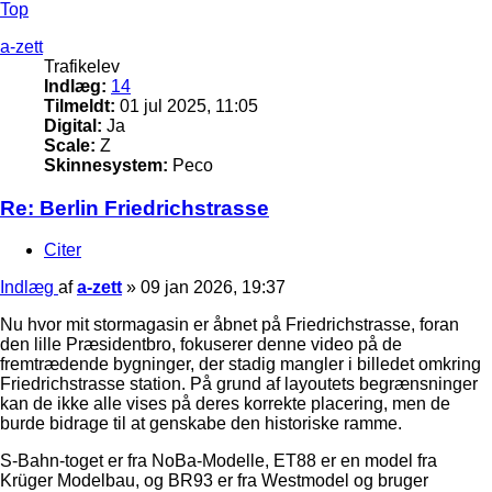
Top
a-zett
Trafikelev
Indlæg:
14
Tilmeldt:
01 jul 2025, 11:05
Digital:
Ja
Scale:
Z
Skinnesystem:
Peco
Re: Berlin Friedrichstrasse
Citer
Indlæg
af
a-zett
»
09 jan 2026, 19:37
Nu hvor mit stormagasin er åbnet på Friedrichstrasse, foran
den lille Præsidentbro, fokuserer denne video på de
fremtrædende bygninger, der stadig mangler i billedet omkring
Friedrichstrasse station. På grund af layoutets begrænsninger
kan de ikke alle vises på deres korrekte placering, men de
burde bidrage til at genskabe den historiske ramme.
S-Bahn-toget er fra NoBa-Modelle, ET88 er en model fra
Krüger Modelbau, og BR93 er fra Westmodel og bruger