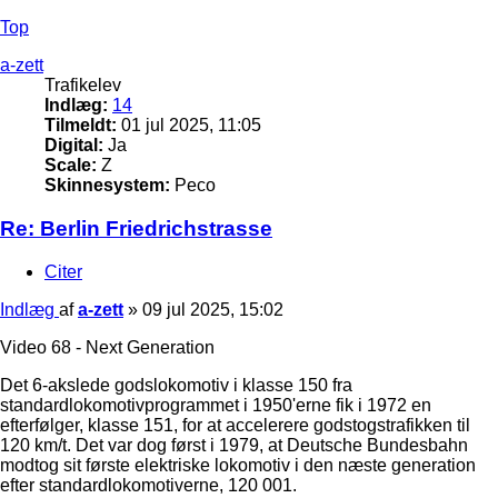
Top
a-zett
Trafikelev
Indlæg:
14
Tilmeldt:
01 jul 2025, 11:05
Digital:
Ja
Scale:
Z
Skinnesystem:
Peco
Re: Berlin Friedrichstrasse
Citer
Indlæg
af
a-zett
»
09 jul 2025, 15:02
Video 68 - Next Generation
Det 6-akslede godslokomotiv i klasse 150 fra
standardlokomotivprogrammet i 1950'erne fik i 1972 en
efterfølger, klasse 151, for at accelerere godstogstrafikken til
120 km/t. Det var dog først i 1979, at Deutsche Bundesbahn
modtog sit første elektriske lokomotiv i den næste generation
efter standardlokomotiverne, 120 001.