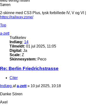
Med venlig hilsen
Søren
2-skinne med CS3 Plus, tysk forbillede IV, V og VI |
https://railway.zone/
Top
a-zett
Trafikelev
Indlæg:
14
Tilmeldt:
01 jul 2025, 11:05
Digital:
Ja
Scale:
Z
Skinnesystem:
Peco
Re: Berlin Friedrichstrasse
Citer
Indlæg
af
a-zett
»
10 jul 2025, 10:18
Danke Sören
Axel