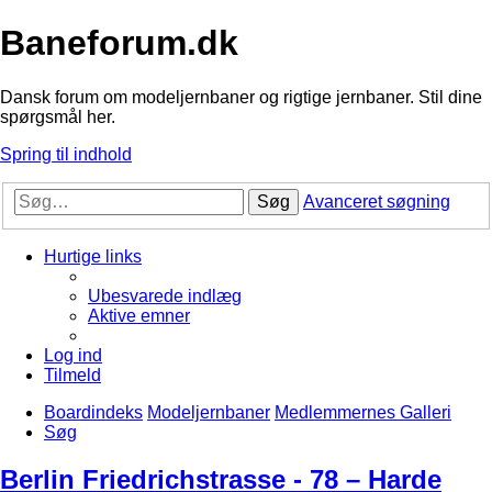
Baneforum.dk
Dansk forum om modeljernbaner og rigtige jernbaner. Stil dine
spørgsmål her.
Spring til indhold
Søg
Avanceret søgning
Hurtige links
Ubesvarede indlæg
Aktive emner
Log ind
Tilmeld
Boardindeks
Modeljernbaner
Medlemmernes Galleri
Søg
Berlin Friedrichstrasse - 78 – Harde