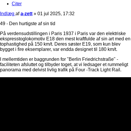
Citer
Indlæg
af
a-zett
»
01 jul 2025, 17:32
49 - Den hurtigste af sin tid
På verdensudstillingen i Paris 1937 i Paris var den elektriske
ekspresstoglokomotiv E18 den mest kraftfulde af sin art med en
tophastighed på 150 km/t. Deres søster E19, som kun blev
bygget i fire eksemplarer, var endda designet til 180 km/t.
I mellemtiden er baggrunden for "Berlin Friedrichstraße" -
faciliteten afsluttet og tilbyder toget, at vi ledsager et rummeligt
panorama med delvist livlig trafik på Four -Track Light Rail.