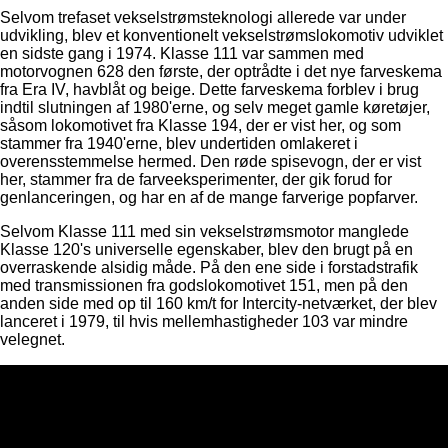
Selvom trefaset vekselstrømsteknologi allerede var under
udvikling, blev et konventionelt vekselstrømslokomotiv udviklet
en sidste gang i 1974. Klasse 111 var sammen med
motorvognen 628 den første, der optrådte i det nye farveskema
fra Era IV, havblåt og beige. Dette farveskema forblev i brug
indtil slutningen af ​​1980'erne, og selv meget gamle køretøjer,
såsom lokomotivet fra Klasse 194, der er vist her, og som
stammer fra 1940'erne, blev undertiden omlakeret i
overensstemmelse hermed. Den røde spisevogn, der er vist
her, stammer fra de farveeksperimenter, der gik forud for
genlanceringen, og har en af ​​de mange farverige popfarver.
Selvom Klasse 111 med sin vekselstrømsmotor manglede
Klasse 120's universelle egenskaber, blev den brugt på en
overraskende alsidig måde. På den ene side i forstadstrafik
med transmissionen fra godslokomotivet 151, men på den
anden side med op til 160 km/t for Intercity-netværket, der blev
lanceret i 1979, til hvis mellemhastigheder 103 var mindre
velegnet.