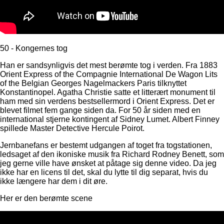
50 - Kongernes tog
Han er sandsynligvis det mest berømte tog i verden. Fra 1883
Orient Express of the Compagnie International De Wagon Lits
of the Belgian Georges Nagelmackers Paris tilknyttet
Konstantinopel. Agatha Christie satte et litterært monument til
ham med sin verdens bestsellermord i Orient Express. Det er
blevet filmet fem gange siden da. For 50 år siden med en
international stjerne kontingent af Sidney Lumet. Albert Finney
spillede Master Detective Hercule Poirot.
Jernbanefans er bestemt udgangen af ​​toget fra togstationen,
ledsaget af den ikoniske musik fra Richard Rodney Benett, som
jeg gerne ville have ønsket at påtage sig denne video. Da jeg
ikke har en licens til det, skal du lytte til dig separat, hvis du
ikke længere har dem i dit øre.
Her er den berømte scene