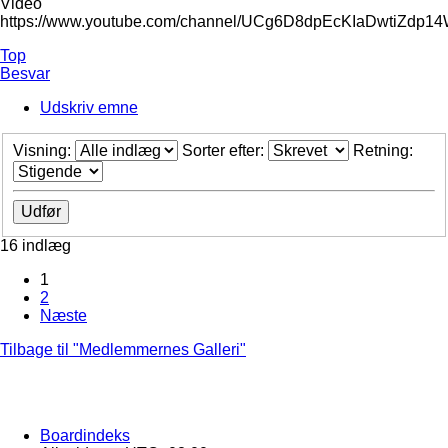
Video
https://www.youtube.com/channel/UCg6D8dpEcKIaDwtiZdp1
Top
Besvar
Udskriv emne
Visning:
Sorter efter:
Retning:
16 indlæg
1
2
Næste
Tilbage til "Medlemmernes Galleri"
Boardindeks