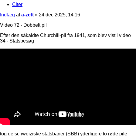
Citer
Indlæg
af
a-zett
»
24 dec 2025, 14:16
Video 72 - Dobbelt pil
Efter den såkaldte Churchill-pil fra 1941, som blev vist i video
34 - Statsbesøg
tog de schweiziske statsbaner (SBB) yderligere to røde pile i