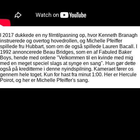
I 2017 dukkede en ny filmtilpasning op, hvor Kenneth Branagh
instruerede og overtog hovedrollen, og Michelle Pfeiffer
spillede fru Hubbart, som om de også spillede Lauren Bacall. I
1992 annoncerede Beau Bridges, som en af ​​Fabuled Baker
Boys, hende med ordene "Velkommen til en kvinde med mig
med en meget speciel slags at synge en sang". Hun gør dette
også på kreditterne i denne nyindspilning. Kameraet fører os
gennem hele toget. Kun for hast fra minut 1:00. Her er Hercule
Poirot, og her er Michelle Pfeiffer's sang.