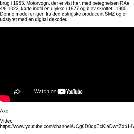
brug i 1953. Motorvogn, der er vist her, med betegnelsen RAe
4/8 1022, kørte indtil en ulykke i 1977 og blev skrottet i 1980.
Denne model er igen fra den østrigske producent SMZ og er
udstyret med en digital dekoder.
Axel
Video
https://www.youtube.com/channel/UCg6D8dpEcKIaDwtiZdp1