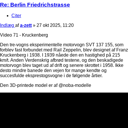
Re: Berlin Friedrichstrasse
Citer
Indlæg
af
a-zett
»
27 okt 2025, 11:20
Video 71 - Kruckenberg
Den tre-vogns eksperimentelle motorvogn SVT 137 155, som
forblev fast forbundet med Rail Zeppelin, blev designet af Franz
Kruckenberg i 1938. I 1939 nåede den en hastighed på 215
km/t. Anden Verdenskrig afbrød testene, og den beskadigede
motorvogn blev taget ud af drift og senere skrottet i 1958. Ikke
desto mindre banede den vejen for mange kendte og
succesfulde eksprestogsvogne i de følgende årtier.
Den 3D-printede model er af @noba-modelle