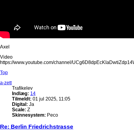
Axel
Video
https://www.youtube.com/channel/UCg6D8dpEcKIaDwtiZdp1
Top
a-zett
Trafikelev
Indlæg:
14
Tilmeldt:
01 jul 2025, 11:05
Digital:
Ja
Scale:
Z
Skinnesystem:
Peco
Re: Berlin Friedrichstrasse