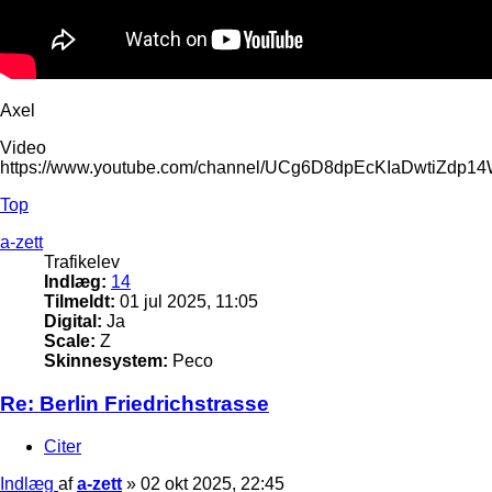
Axel
Video
https://www.youtube.com/channel/UCg6D8dpEcKIaDwtiZdp1
Top
a-zett
Trafikelev
Indlæg:
14
Tilmeldt:
01 jul 2025, 11:05
Digital:
Ja
Scale:
Z
Skinnesystem:
Peco
Re: Berlin Friedrichstrasse
Citer
Indlæg
af
a-zett
»
02 okt 2025, 22:45