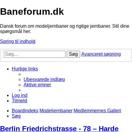
Baneforum.dk
Dansk forum om modeljernbaner og rigtige jernbaner. Stil dine
spørgsmål her.
Spring til indhold
Søg
Avanceret søgning
Hurtige links
Ubesvarede indlæg
Aktive emner
Log ind
Tilmeld
Boardindeks
Modeljernbaner
Medlemmernes Galleri
Søg
Berlin Friedrichstrasse - 78 – Harde