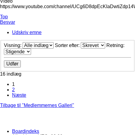
Video
https://www.youtube.com/channel/UCg6D8dpEcKIaDwtiZdp1
Top
Besvar
Udskriv emne
Visning:
Sorter efter:
Retning:
16 indlæg
1
2
Næste
Tilbage til "Medlemmernes Galleri"
Boardindeks