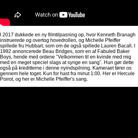
I 2017 dukkede en ny filmtilpasning op, hvor Kenneth Branagh
instruerede og overtog hovedrollen, og Michelle Pfeiffer
spillede fru Hubbart, som om de også spillede Lauren Bacall. I
1992 annoncerede Beau Bridges, som en af ​​Fabuled Baker
Boys, hende med ordene "Velkommen til en kvinde med mig
med en meget speciel slags at synge en sang". Hun gør dette
også på kreditterne i denne nyindspilning. Kameraet fører os
gennem hele toget. Kun for hast fra minut 1:00. Her er Hercule
Poirot, og her er Michelle Pfeiffer's sang.