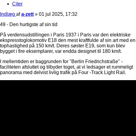
Citer
Indlæg
af
a-zett
»
01 jul 2025, 17:32
49 - Den hurtigste af sin tid
På verdensudstillingen i Paris 1937 i Paris var den elektriske
ekspresstoglokomotiv E18 den mest kraftfulde af sin art med en
tophastighed på 150 km/t. Deres søster E19, som kun blev
bygget i fire eksemplarer, var endda designet til 180 km/t.
I mellemtiden er baggrunden for "Berlin Friedrichstraße" -
faciliteten afsluttet og tilbyder toget, at vi ledsager et rummeligt
panorama med delvist livlig trafik på Four -Track Light Rail.