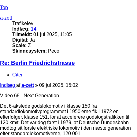
Top
a-zett
Trafikelev
Indlæg:
14
Tilmeldt:
01 jul 2025, 11:05
Digital:
Ja
Scale:
Z
Skinnesystem:
Peco
Re: Berlin Friedrichstrasse
Citer
Indlæg
af
a-zett
»
09 jul 2025, 15:02
Video 68 - Next Generation
Det 6-akslede godslokomotiv i klasse 150 fra
standardlokomotivprogrammet i 1950'erne fik i 1972 en
efterfølger, klasse 151, for at accelerere godstogstrafikken til
120 km/t. Det var dog først i 1979, at Deutsche Bundesbahn
modtog sit første elektriske lokomotiv i den næste generation
efter standardlokomotiverne, 120 001.