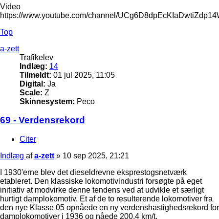
Video
https://www.youtube.com/channel/UCg6D8dpEcKIaDwtiZdp1
Top
a-zett
Trafikelev
Indlæg:
14
Tilmeldt:
01 jul 2025, 11:05
Digital:
Ja
Scale:
Z
Skinnesystem:
Peco
69 - Verdensrekord
Citer
Indlæg
af
a-zett
»
10 sep 2025, 21:21
I 1930'erne blev det dieseldrevne eksprestogsnetværk
etableret. Den klassiske lokomotivindustri forsøgte på eget
initiativ at modvirke denne tendens ved at udvikle et særligt
hurtigt damplokomotiv. Et af de to resulterende lokomotiver fra
den nye Klasse 05 opnåede en ny verdenshastighedsrekord for
damplokomotiver i 1936 og nåede 200,4 km/t.