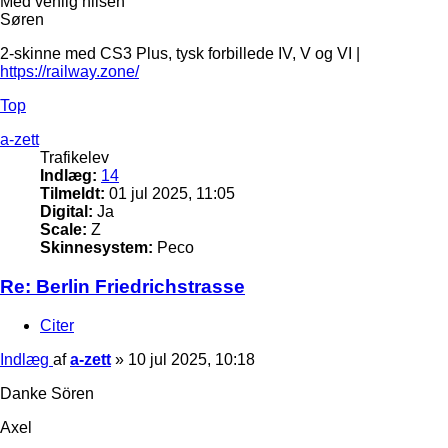
Med venlig hilsen
Søren
2-skinne med CS3 Plus, tysk forbillede IV, V og VI |
https://railway.zone/
Top
a-zett
Trafikelev
Indlæg:
14
Tilmeldt:
01 jul 2025, 11:05
Digital:
Ja
Scale:
Z
Skinnesystem:
Peco
Re: Berlin Friedrichstrasse
Citer
Indlæg
af
a-zett
»
10 jul 2025, 10:18
Danke Sören
Axel