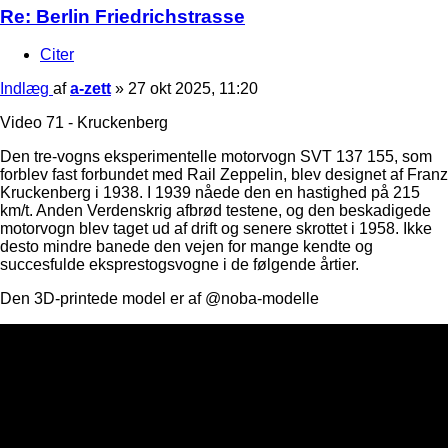
Re: Berlin Friedrichstrasse
Citer
Indlæg
af
a-zett
»
27 okt 2025, 11:20
Video 71 - Kruckenberg
Den tre-vogns eksperimentelle motorvogn SVT 137 155, som
forblev fast forbundet med Rail Zeppelin, blev designet af Franz
Kruckenberg i 1938. I 1939 nåede den en hastighed på 215
km/t. Anden Verdenskrig afbrød testene, og den beskadigede
motorvogn blev taget ud af drift og senere skrottet i 1958. Ikke
desto mindre banede den vejen for mange kendte og
succesfulde eksprestogsvogne i de følgende årtier.
Den 3D-printede model er af @noba-modelle