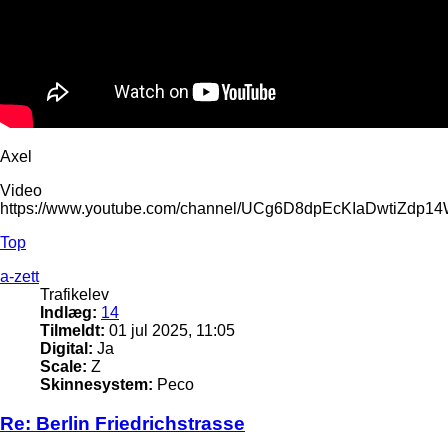
Axel
Video
https://www.youtube.com/channel/UCg6D8dpEcKIaDwtiZdp1
Top
a-zett
Trafikelev
Indlæg:
14
Tilmeldt:
01 jul 2025, 11:05
Digital:
Ja
Scale:
Z
Skinnesystem:
Peco
Re: Berlin Friedrichstrasse