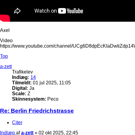
Axel
Video
https://www.youtube.com/channel/UCg6D8dpEcKIaDwtiZdp1
Top
a-zett
Trafikelev
Indlæg:
14
Tilmeldt:
01 jul 2025, 11:05
Digital:
Ja
Scale:
Z
Skinnesystem:
Peco
Re: Berlin Friedrichstrasse
Citer
Indlæg
af
a-zett
»
02 okt 2025, 22:45