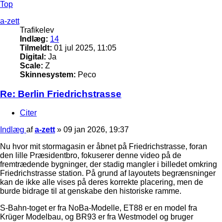
Top
a-zett
Trafikelev
Indlæg:
14
Tilmeldt:
01 jul 2025, 11:05
Digital:
Ja
Scale:
Z
Skinnesystem:
Peco
Re: Berlin Friedrichstrasse
Citer
Indlæg
af
a-zett
»
09 jan 2026, 19:37
Nu hvor mit stormagasin er åbnet på Friedrichstrasse, foran
den lille Præsidentbro, fokuserer denne video på de
fremtrædende bygninger, der stadig mangler i billedet omkring
Friedrichstrasse station. På grund af layoutets begrænsninger
kan de ikke alle vises på deres korrekte placering, men de
burde bidrage til at genskabe den historiske ramme.
S-Bahn-toget er fra NoBa-Modelle, ET88 er en model fra
Krüger Modelbau, og BR93 er fra Westmodel og bruger