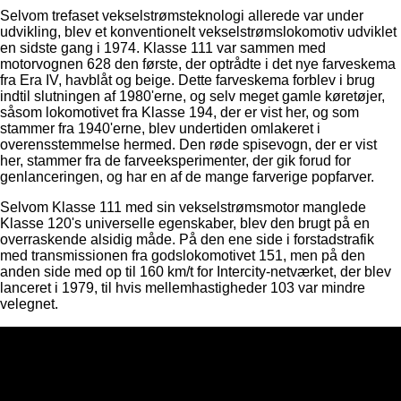
Selvom trefaset vekselstrømsteknologi allerede var under
udvikling, blev et konventionelt vekselstrømslokomotiv udviklet
en sidste gang i 1974. Klasse 111 var sammen med
motorvognen 628 den første, der optrådte i det nye farveskema
fra Era IV, havblåt og beige. Dette farveskema forblev i brug
indtil slutningen af ​​1980'erne, og selv meget gamle køretøjer,
såsom lokomotivet fra Klasse 194, der er vist her, og som
stammer fra 1940'erne, blev undertiden omlakeret i
overensstemmelse hermed. Den røde spisevogn, der er vist
her, stammer fra de farveeksperimenter, der gik forud for
genlanceringen, og har en af ​​de mange farverige popfarver.
Selvom Klasse 111 med sin vekselstrømsmotor manglede
Klasse 120's universelle egenskaber, blev den brugt på en
overraskende alsidig måde. På den ene side i forstadstrafik
med transmissionen fra godslokomotivet 151, men på den
anden side med op til 160 km/t for Intercity-netværket, der blev
lanceret i 1979, til hvis mellemhastigheder 103 var mindre
velegnet.