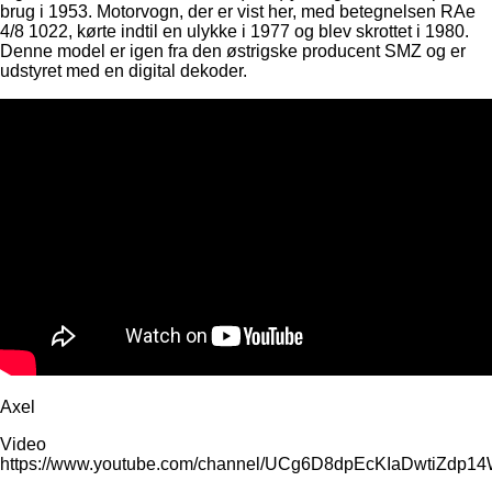
brug i 1953. Motorvogn, der er vist her, med betegnelsen RAe
4/8 1022, kørte indtil en ulykke i 1977 og blev skrottet i 1980.
Denne model er igen fra den østrigske producent SMZ og er
udstyret med en digital dekoder.
Axel
Video
https://www.youtube.com/channel/UCg6D8dpEcKIaDwtiZdp1