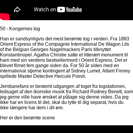
50 - Kongernes tog
Han er sandsynligvis det mest berømte tog i verden. Fra 1883
Orient Express of the Compagnie International De Wagon Lits
of the Belgian Georges Nagelmackers Paris tilknyttet
Konstantinopel. Agatha Christie satte et litterært monument til
ham med sin verdens bestsellermord i Orient Express. Det er
blevet filmet fem gange siden da. For 50 år siden med en
international stjerne kontingent af Sidney Lumet. Albert Finney
spillede Master Detective Hercule Poirot.
Jernbanefans er bestemt udgangen af ​​toget fra togstationen,
ledsaget af den ikoniske musik fra Richard Rodney Benett, som
jeg gerne ville have ønsket at påtage sig denne video. Da jeg
ikke har en licens til det, skal du lytte til dig separat, hvis du
ikke længere har dem i dit øre.
Her er den berømte scene