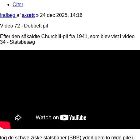
Citer
Indlæg
af
a-zett
»
24 dec 2025, 14:16
Video 72 - Dobbelt pil
Efter den såkaldte Churchill-pil fra 1941, som blev vist i video
34 - Statsbesøg
tog de schweiziske statsbaner (SBB) yderligere to røde pile i