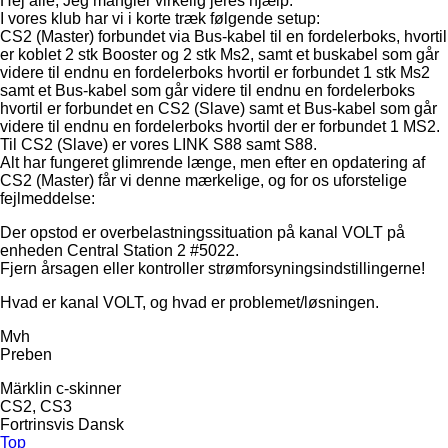
Hej alle, Jeg mangler virkelig jeres hjælp.
I vores klub har vi i korte træk følgende setup:
CS2 (Master) forbundet via Bus-kabel til en fordelerboks, hvortil
er koblet 2 stk Booster og 2 stk Ms2, samt et buskabel som går
videre til endnu en fordelerboks hvortil er forbundet 1 stk Ms2
samt et Bus-kabel som går videre til endnu en fordelerboks
hvortil er forbundet en CS2 (Slave) samt et Bus-kabel som går
videre til endnu en fordelerboks hvortil der er forbundet 1 MS2.
Til CS2 (Slave) er vores LINK S88 samt S88.
Alt har fungeret glimrende længe, men efter en opdatering af
CS2 (Master) får vi denne mærkelige, og for os uforstelige
fejlmeddelse:
Der opstod er overbelastningssituation på kanal VOLT på
enheden Central Station 2 #5022.
Fjern årsagen eller kontroller strømforsyningsindstillingerne!
Hvad er kanal VOLT, og hvad er problemet/løsningen.
Mvh
Preben
Märklin c-skinner
CS2, CS3
Fortrinsvis Dansk
Top