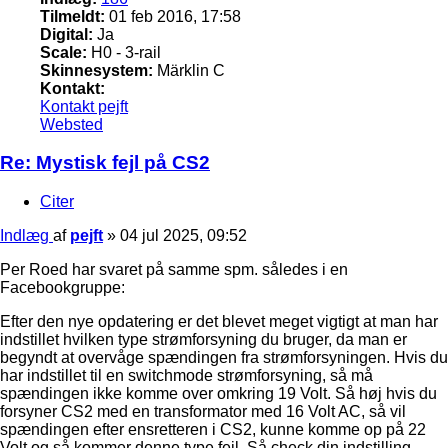
Tilmeldt:
01 feb 2016, 17:58
Digital:
Ja
Scale:
H0 - 3-rail
Skinnesystem:
Märklin C
Kontakt:
Kontakt pejft
Websted
Re: Mystisk fejl på CS2
Citer
Indlæg
af
pejft
»
04 jul 2025, 09:52
Per Roed har svaret på samme spm. således i en
Facebookgruppe:
Efter den nye opdatering er det blevet meget vigtigt at man har
indstillet hvilken type strømforsyning du bruger, da man er
begyndt at overvåge spændingen fra strømforsyningen. Hvis du
har indstillet til en switchmode strømforsyning, så må
spændingen ikke komme over omkring 19 Volt. Så høj hvis du
forsyner CS2 med en transformator med 16 Volt AC, så vil
spændingen efter ensretteren i CS2, kunne komme op på 22
Volt og så kommer denne type fejl. Så check din indstilling