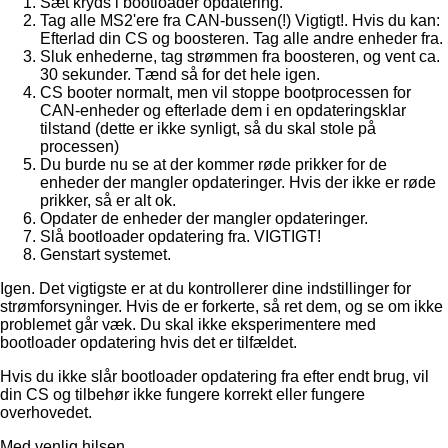
Sæt kryds i bootloader opdatering.
Tag alle MS2'ere fra CAN-bussen(!) Vigtigt!. Hvis du kan:
Efterlad din CS og boosteren. Tag alle andre enheder fra.
Sluk enhederne, tag strømmen fra boosteren, og vent ca.
30 sekunder. Tænd så for det hele igen.
CS booter normalt, men vil stoppe bootprocessen for
CAN-enheder og efterlade dem i en opdateringsklar
tilstand (dette er ikke synligt, så du skal stole på
processen)
Du burde nu se at der kommer røde prikker for de
enheder der mangler opdateringer. Hvis der ikke er røde
prikker, så er alt ok.
Opdater de enheder der mangler opdateringer.
Slå bootloader opdatering fra. VIGTIGT!
Genstart systemet.
Igen. Det vigtigste er at du kontrollerer dine indstillinger for
strømforsyninger. Hvis de er forkerte, så ret dem, og se om ikke
problemet går væk. Du skal ikke eksperimentere med
bootloader opdatering hvis det er tilfældet.
Hvis du ikke slår bootloader opdatering fra efter endt brug, vil
din CS og tilbehør ikke fungere korrekt eller fungere
overhovedet.
Med venlig hilsen