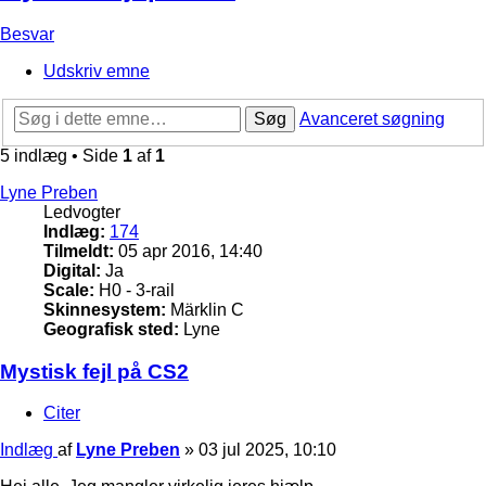
Besvar
Udskriv emne
Søg
Avanceret søgning
5 indlæg • Side
1
af
1
Lyne Preben
Ledvogter
Indlæg:
174
Tilmeldt:
05 apr 2016, 14:40
Digital:
Ja
Scale:
H0 - 3-rail
Skinnesystem:
Märklin C
Geografisk sted:
Lyne
Mystisk fejl på CS2
Citer
Indlæg
af
Lyne Preben
»
03 jul 2025, 10:10