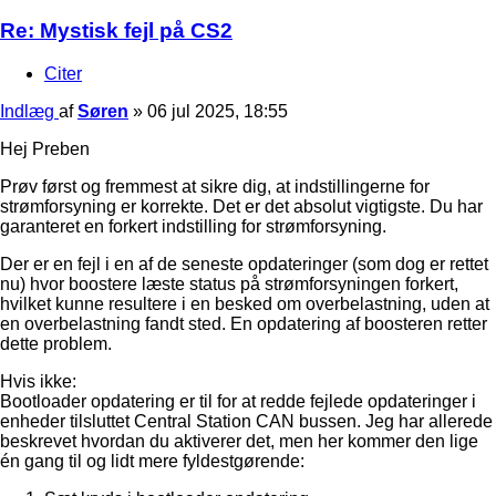
Re: Mystisk fejl på CS2
Citer
Indlæg
af
Søren
»
06 jul 2025, 18:55
Hej Preben
Prøv først og fremmest at sikre dig, at indstillingerne for
strømforsyning er korrekte. Det er det absolut vigtigste. Du har
garanteret en forkert indstilling for strømforsyning.
Der er en fejl i en af de seneste opdateringer (som dog er rettet
nu) hvor boostere læste status på strømforsyningen forkert,
hvilket kunne resultere i en besked om overbelastning, uden at
en overbelastning fandt sted. En opdatering af boosteren retter
dette problem.
Hvis ikke:
Bootloader opdatering er til for at redde fejlede opdateringer i
enheder tilsluttet Central Station CAN bussen. Jeg har allerede
beskrevet hvordan du aktiverer det, men her kommer den lige
én gang til og lidt mere fyldestgørende: