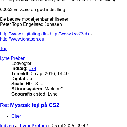
60052 vil være en god indstilling
De bedste modeljernbanehilsener
Peter Topp Engelsted Jonasen
http://www.digitaltog.dk
-
http://www.kvv73.dk
-
http://www.jonasen.eu
Top
Lyne Preben
Ledvogter
Indlæg:
174
Tilmeldt:
05 apr 2016, 14:40
Digital:
Ja
Scale:
H0 - 3-rail
Skinnesystem:
Märklin C
Geografisk sted:
Lyne
Re: Mystisk fejl på CS2
Citer
Indlæg
af
Lyne Preben
»
05 jul 2025, 09:42