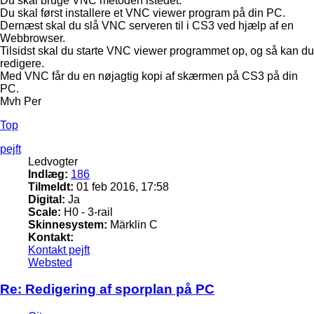
Du skal bruge VNC metoden istedet.
Du skal først installere et VNC viewer program på din PC.
Dernæst skal du slå VNC serveren til i CS3 ved hjælp af en
Webbrowser.
Tilsidst skal du starte VNC viewer programmet op, og så kan du
redigere.
Med VNC får du en nøjagtig kopi af skærmen på CS3 på din
PC.
Mvh Per
Top
pejft
Ledvogter
Indlæg:
186
Tilmeldt:
01 feb 2016, 17:58
Digital:
Ja
Scale:
H0 - 3-rail
Skinnesystem:
Märklin C
Kontakt:
Kontakt pejft
Websted
Re: Redigering af sporplan på PC