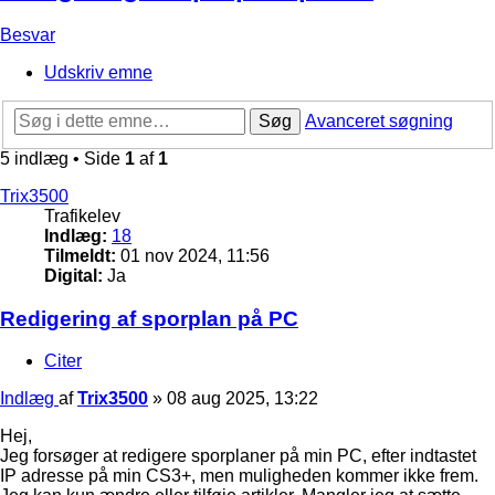
Besvar
Udskriv emne
Søg
Avanceret søgning
5 indlæg • Side
1
af
1
Trix3500
Trafikelev
Indlæg:
18
Tilmeldt:
01 nov 2024, 11:56
Digital:
Ja
Redigering af sporplan på PC
Citer
Indlæg
af
Trix3500
»
08 aug 2025, 13:22
Hej,
Jeg forsøger at redigere sporplaner på min PC, efter indtastet
IP adresse på min CS3+, men muligheden kommer ikke frem.