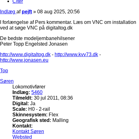
Citer
Indlæg
af
pejft
»
08 aug 2025, 20:56
I forlængelse af Pers kommentar. Læs om VNC om installation
ved at søge VNC på digitaltog.dk
De bedste modeljernbanehilsener
Peter Topp Engelsted Jonasen
http://www.digitaltog.dk
-
http://www.kvv73.dk
-
http://www.jonasen.eu
Top
Søren
Lokomotivfører
Indlæg:
5460
Tilmeldt:
30 jul 2011, 08:36
Digital:
Ja
Scale:
H0 - 2-rail
Skinnesystem:
Flex
Geografisk sted:
Malling
Kontakt:
Kontakt Søren
Websted