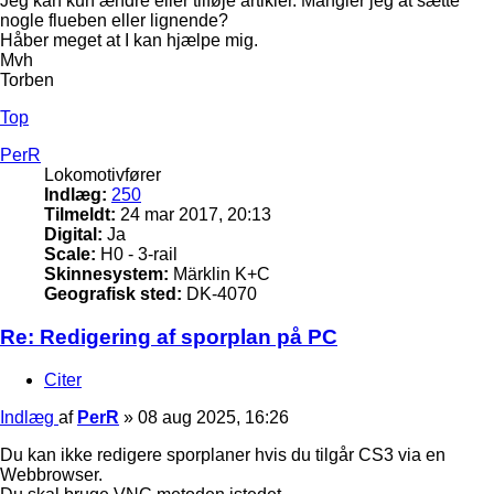
Jeg kan kun ændre eller tilføje artikler. Mangler jeg at sætte
nogle flueben eller lignende?
Håber meget at I kan hjælpe mig.
Mvh
Torben
Top
PerR
Lokomotivfører
Indlæg:
250
Tilmeldt:
24 mar 2017, 20:13
Digital:
Ja
Scale:
H0 - 3-rail
Skinnesystem:
Märklin K+C
Geografisk sted:
DK-4070
Re: Redigering af sporplan på PC
Citer
Indlæg
af
PerR
»
08 aug 2025, 16:26
Du kan ikke redigere sporplaner hvis du tilgår CS3 via en
Webbrowser.