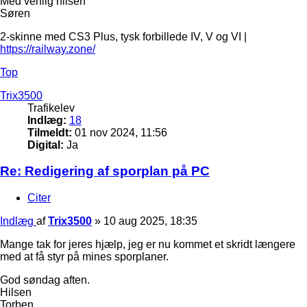
Med venlig hilsen
Søren
2-skinne med CS3 Plus, tysk forbillede IV, V og VI |
https://railway.zone/
Top
Trix3500
Trafikelev
Indlæg:
18
Tilmeldt:
01 nov 2024, 11:56
Digital:
Ja
Re: Redigering af sporplan på PC
Citer
Indlæg
af
Trix3500
»
10 aug 2025, 18:35
Mange tak for jeres hjælp, jeg er nu kommet et skridt længere
med at få styr på mines sporplaner.
God søndag aften.
Hilsen
Torben