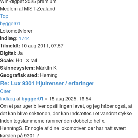
Win-digpet 2025 premium
Medlem af MIST-Zealand
Top
bygger01
Lokomotivfører
Indlæg:
1744
Tilmeldt:
10 aug 2011, 07:57
Digital:
Ja
Scale:
H0 - 3-rail
Skinnesystem:
Märklin K
Geografisk sted:
Herning
Re: Lux 9301 Hjulrenser / erfaringer
Citer
Indlæg
af
bygger01
»
18 aug 2025, 16:54
Om et par uger bliver opstillingen lavet, og jeg håber også, at
det kan blive sektionen, der kan indsættes i et vandret stykke
inden togstammerne rammer den dobbelte helix.
HenningS. Er nogle af dine lokomotiver, der har haft svært
kørslen på 9301 ?