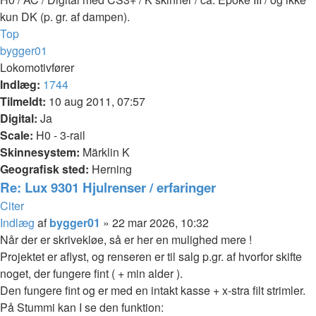
kun DK (p. gr. af dampen).
Top
bygger01
Lokomotivfører
Indlæg:
1744
Tilmeldt:
10 aug 2011, 07:57
Digital:
Ja
Scale:
H0 - 3-rail
Skinnesystem:
Märklin K
Geografisk sted:
Herning
Re: Lux 9301 Hjulrenser / erfaringer
Citer
Indlæg
af
bygger01
»
22 mar 2026, 10:32
Når der er skrivekløe, så er her en mulighed mere !
Projektet er aflyst, og renseren er til salg p.gr. af hvorfor skifte
noget, der fungere fint ( + min alder ).
Den fungere fint og er med en intakt kasse + x-stra filt strimler.
På Stummi kan I se den funktion: