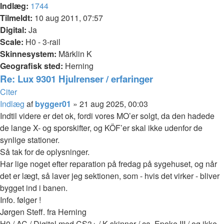
Indlæg:
1744
Tilmeldt:
10 aug 2011, 07:57
Digital:
Ja
Scale:
H0 - 3-rail
Skinnesystem:
Märklin K
Geografisk sted:
Herning
Re: Lux 9301 Hjulrenser / erfaringer
Citer
Indlæg
af
bygger01
»
21 aug 2025, 00:03
Indtil videre er det ok, fordi vores MO’er solgt, da den hadede
de lange X- og sporskifter, og KÖF’er skal ikke udenfor de
synlige stationer.
Så tak for de oplysninger.
Har lige noget efter reparation på fredag på sygehuset, og når
det er lægt, så laver jeg sektionen, som - hvis det virker - bliver
bygget ind i banen.
Info. følger !
Jørgen Steff. fra Herning
H0 / AC / Digital med CS3+ / K skinner / ca. Epoke III / og ikke