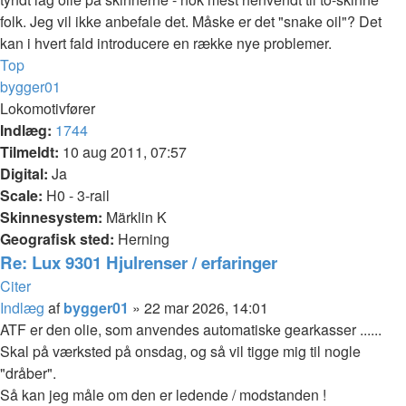
folk. Jeg vil ikke anbefale det. Måske er det "snake oil"? Det
kan i hvert fald introducere en række nye problemer.
Top
bygger01
Lokomotivfører
Indlæg:
1744
Tilmeldt:
10 aug 2011, 07:57
Digital:
Ja
Scale:
H0 - 3-rail
Skinnesystem:
Märklin K
Geografisk sted:
Herning
Re: Lux 9301 Hjulrenser / erfaringer
Citer
Indlæg
af
bygger01
»
22 mar 2026, 14:01
ATF er den olie, som anvendes automatiske gearkasser ......
Skal på værksted på onsdag, og så vil tigge mig til nogle
"dråber".
Så kan jeg måle om den er ledende / modstanden !