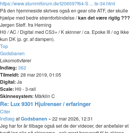
https://www.stummiforum.de/t206597f64-S ... te-34.html
På den hjemmeside skrives også en gear olie ATF, der skulle
hjælpe med bedre strømforbindelse /
kan det være rigtig ???
Jørgen Steff. fra Herning
H0 / AC / Digital med CS3+ / K skinner / ca. Epoke III / og ikke
kun DK (p. gr. af dampen).
Top
Godsbanen
Lokomotivfører
Indlæg:
362
Tilmeldt:
28 mar 2019, 01:05
Digital:
Ja
Scale:
H0 - 3-rail
Skinnesystem:
Märklin C
Re: Lux 9301 Hjulrenser / erfaringer
Citer
Indlæg
af
Godsbanen
»
22 mar 2026, 12:31
Jeg har for år tilbage også set de der videoer, der anbefaler et
tyndt lag olie på skinnerne - nok mest henvendt til to-skinne