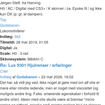
Jørgen Steff. fra Herning
H0 / AC / Digital med CS3+ / K skinner / ca. Epoke III / og ikke
kun DK (p. gr. af dampen).
Top
Godsbanen
Lokomotivfører
Indlæg:
362
Tilmeldt:
28 mar 2019, 01:05
Digital:
Ja
Scale:
H0 - 3-rail
Skinnesystem:
Märklin C
Re: Lux 9301 Hjulrenser / erfaringer
Citer
Indlæg
af
Godsbanen
»
22 mar 2026, 16:02
Det har, så vidt jeg ved, ikke noget at gøre med om atf olie er
mere eller mindre ledende, men er noget med viscositet (og
muligvis andre ting. F.eks. smørende egenskaber i forhold til
andre olier). Ideen med olie skulle være at bremse "micro
arcing og pitting", ganske små gnister mellem hjul og skinner,