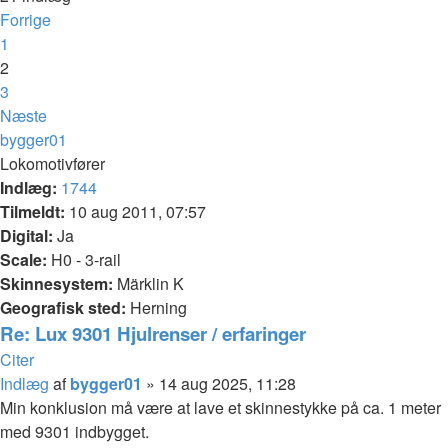
Forrige
1
2
3
Næste
bygger01
Lokomotivfører
Indlæg:
1744
Tilmeldt:
10 aug 2011, 07:57
Digital:
Ja
Scale:
H0 - 3-rail
Skinnesystem:
Märklin K
Geografisk sted:
Herning
Re: Lux 9301 Hjulrenser / erfaringer
Citer
Indlæg
af
bygger01
»
14 aug 2025, 11:28
Min konklusion må være at lave et skinnestykke på ca. 1 meter
med 9301 indbygget.