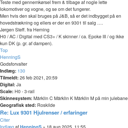
Teste med gennemkørsel frem & tilbage af nogle lette
lokomotiver og vogne, og se om det fungerer.
Men hvis den skal bruges på J&B, så er det indbygget på en
hovedstrækning og ellers er der en 9301 til salg ….
Jørgen Steff. fra Herning
H0 / AC / Digital med CS3+ / K skinner / ca. Epoke III / og ikke
kun DK (p. gr. af dampen).
Top
HenningS
Godsforvalter
Indlæg:
130
Tilmeldt:
26 feb 2021, 20:59
Digital:
Ja
Scale:
H0 - 3-rail
Skinnesystem:
Märklin C Märklin K Märklin M på min julebane
Geografisk sted:
Roskilde
Re: Lux 9301 Hjulrenser / erfaringer
Citer
Indlæg
af
HenningS
»
18 aug 2025, 11:55