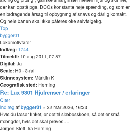
der kan opstå pga. DCCs konstante høje spænding, og som er
en bidragende årsag til opbygning af snavs og dårlig kontakt.
Og hele banen skal ikke påføres olie selvfølgelig.
Top
bygger01
Lokomotivfører
Indlæg:
1744
Tilmeldt:
10 aug 2011, 07:57
Digital:
Ja
Scale:
H0 - 3-rail
Skinnesystem:
Märklin K
Geografisk sted:
Herning
Re: Lux 9301 Hjulrenser / erfaringer
Citer
Indlæg
af
bygger01
»
22 mar 2026, 16:33
Hvis du læser linket, er det til slæbesskoen, så det er små
mængder, hvis det skal prøves….
Jørgen Steff. fra Herning