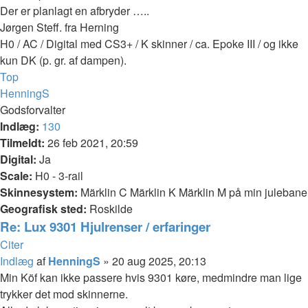
Der er planlagt en afbryder …..
Jørgen Steff. fra Herning
H0 / AC / Digital med CS3+ / K skinner / ca. Epoke III / og ikke
kun DK (p. gr. af dampen).
Top
HenningS
Godsforvalter
Indlæg:
130
Tilmeldt:
26 feb 2021, 20:59
Digital:
Ja
Scale:
H0 - 3-rail
Skinnesystem:
Märklin C Märklin K Märklin M på min julebane
Geografisk sted:
Roskilde
Re: Lux 9301 Hjulrenser / erfaringer
Citer
Indlæg
af
HenningS
»
20 aug 2025, 20:13
Min Köf kan ikke passere hvis 9301 køre, medmindre man lige
trykker det mod skinnerne.