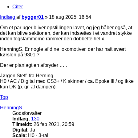
Citer
Indlæg
af
bygger01
»
18 aug 2025, 16:54
Om et par uger bliver opstillingen lavet, og jeg håber også, at
det kan blive sektionen, der kan indsættes i et vandret stykke
inden togstammerne rammer den dobbelte helix.
HenningS. Er nogle af dine lokomotiver, der har haft svært
kørslen på 9301 ?
Der er planlagt en afbryder …..
Jørgen Steff. fra Herning
H0 / AC / Digital med CS3+ / K skinner / ca. Epoke III / og ikke
kun DK (p. gr. af dampen).
Top
HenningS
Godsforvalter
Indlæg:
130
Tilmeldt:
26 feb 2021, 20:59
Digital:
Ja
Scale:
H0 - 3-rail