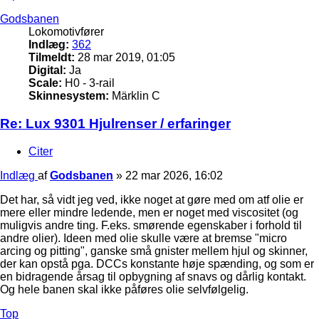
Godsbanen
Lokomotivfører
Indlæg:
362
Tilmeldt:
28 mar 2019, 01:05
Digital:
Ja
Scale:
H0 - 3-rail
Skinnesystem:
Märklin C
Re: Lux 9301 Hjulrenser / erfaringer
Citer
Indlæg
af
Godsbanen
»
22 mar 2026, 16:02
Det har, så vidt jeg ved, ikke noget at gøre med om atf olie er
mere eller mindre ledende, men er noget med viscositet (og
muligvis andre ting. F.eks. smørende egenskaber i forhold til
andre olier). Ideen med olie skulle være at bremse "micro
arcing og pitting", ganske små gnister mellem hjul og skinner,
der kan opstå pga. DCCs konstante høje spænding, og som er
en bidragende årsag til opbygning af snavs og dårlig kontakt.
Og hele banen skal ikke påføres olie selvfølgelig.
Top