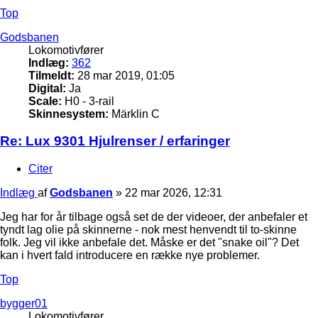
Top
Godsbanen
Lokomotivfører
Indlæg:
362
Tilmeldt:
28 mar 2019, 01:05
Digital:
Ja
Scale:
H0 - 3-rail
Skinnesystem:
Märklin C
Re: Lux 9301 Hjulrenser / erfaringer
Citer
Indlæg
af
Godsbanen
»
22 mar 2026, 12:31
Jeg har for år tilbage også set de der videoer, der anbefaler et
tyndt lag olie på skinnerne - nok mest henvendt til to-skinne
folk. Jeg vil ikke anbefale det. Måske er det "snake oil"? Det
kan i hvert fald introducere en række nye problemer.
Top
bygger01
Lokomotivfører