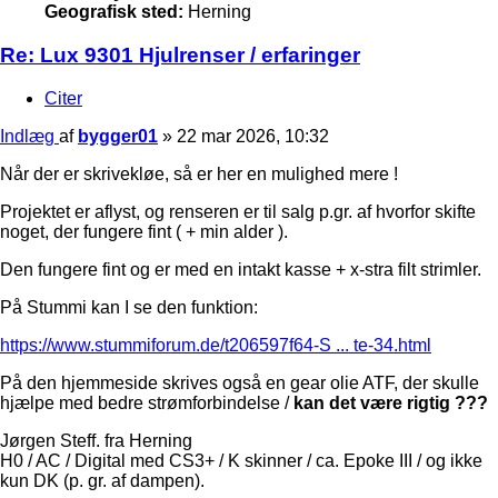
Geografisk sted:
Herning
Re: Lux 9301 Hjulrenser / erfaringer
Citer
Indlæg
af
bygger01
»
22 mar 2026, 10:32
Når der er skrivekløe, så er her en mulighed mere !
Projektet er aflyst, og renseren er til salg p.gr. af hvorfor skifte
noget, der fungere fint ( + min alder ).
Den fungere fint og er med en intakt kasse + x-stra filt strimler.
På Stummi kan I se den funktion:
https://www.stummiforum.de/t206597f64-S ... te-34.html
På den hjemmeside skrives også en gear olie ATF, der skulle
hjælpe med bedre strømforbindelse /
kan det være rigtig ???
Jørgen Steff. fra Herning
H0 / AC / Digital med CS3+ / K skinner / ca. Epoke III / og ikke
kun DK (p. gr. af dampen).