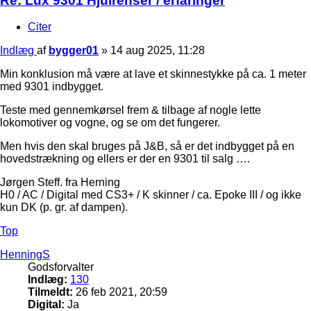
Re: Lux 9301 Hjulrenser / erfaringer
Citer
Indlæg
af
bygger01
»
14 aug 2025, 11:28
Min konklusion må være at lave et skinnestykke på ca. 1 meter
med 9301 indbygget.
Teste med gennemkørsel frem & tilbage af nogle lette
lokomotiver og vogne, og se om det fungerer.
Men hvis den skal bruges på J&B, så er det indbygget på en
hovedstrækning og ellers er der en 9301 til salg ….
Jørgen Steff. fra Herning
H0 / AC / Digital med CS3+ / K skinner / ca. Epoke III / og ikke
kun DK (p. gr. af dampen).
Top
HenningS
Godsforvalter
Indlæg:
130
Tilmeldt:
26 feb 2021, 20:59
Digital:
Ja