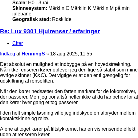
Scale:
H0 - 3-rail
Skinnesystem:
Märklin C Märklin K Märklin M på min
julebane
Geografisk sted:
Roskilde
Re: Lux 9301 Hjulrenser / erfaringer
Citer
Indlæg
af
HenningS
»
18 aug 2025, 11:55
Det absolut en mulighed at indbygge på en hovedstrækning.
Når ikke renseren kører oplever jeg den lige så stabil som mine
øvrige skinner (K&C). Det vigtige er at den er tilgængelig for
udskiftning af rensefilten.
Når den kører nedsætter den farten markant for de lokomotiver,
der passerer. Men jeg tror altså heller ikke at du har behov for at
den kører hver gang et tog passerer.
I den helt simple løsning ville jeg indskyde en afbryder mellem
kontaktskinne og relæ.
Alene at toget kører på filtstykkerne, har en vis rensende effekt
uden at renseren kører.