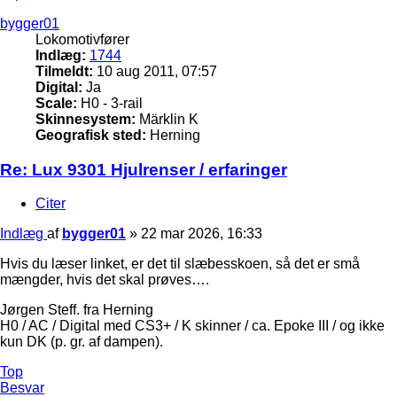
bygger01
Lokomotivfører
Indlæg:
1744
Tilmeldt:
10 aug 2011, 07:57
Digital:
Ja
Scale:
H0 - 3-rail
Skinnesystem:
Märklin K
Geografisk sted:
Herning
Re: Lux 9301 Hjulrenser / erfaringer
Citer
Indlæg
af
bygger01
»
22 mar 2026, 16:33
Hvis du læser linket, er det til slæbesskoen, så det er små
mængder, hvis det skal prøves….
Jørgen Steff. fra Herning
H0 / AC / Digital med CS3+ / K skinner / ca. Epoke III / og ikke
kun DK (p. gr. af dampen).
Top
Besvar