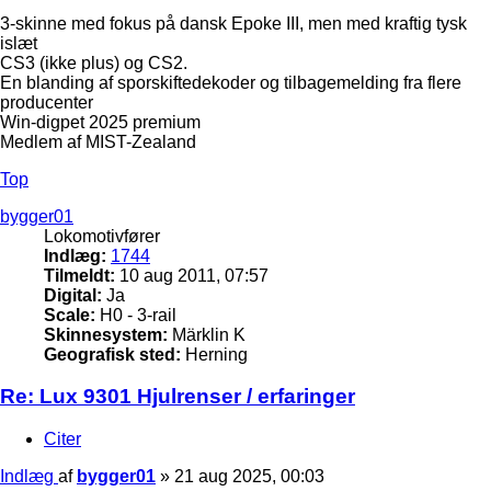
3-skinne med fokus på dansk Epoke III, men med kraftig tysk
islæt
CS3 (ikke plus) og CS2.
En blanding af sporskiftedekoder og tilbagemelding fra flere
producenter
Win-digpet 2025 premium
Medlem af MIST-Zealand
Top
bygger01
Lokomotivfører
Indlæg:
1744
Tilmeldt:
10 aug 2011, 07:57
Digital:
Ja
Scale:
H0 - 3-rail
Skinnesystem:
Märklin K
Geografisk sted:
Herning
Re: Lux 9301 Hjulrenser / erfaringer
Citer
Indlæg
af
bygger01
»
21 aug 2025, 00:03