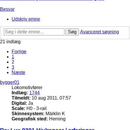
Besvar
Udskriv emne
Søg
Avanceret søgning
21 indlæg
Forrige
1
2
3
Næste
bygger01
Lokomotivfører
Indlæg:
1744
Tilmeldt:
10 aug 2011, 07:57
Digital:
Ja
Scale:
H0 - 3-rail
Skinnesystem:
Märklin K
Geografisk sted:
Herning