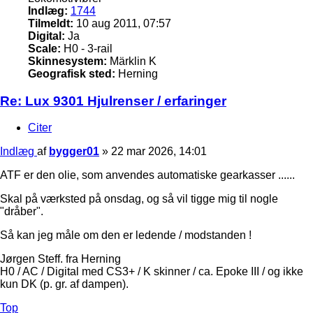
Indlæg:
1744
Tilmeldt:
10 aug 2011, 07:57
Digital:
Ja
Scale:
H0 - 3-rail
Skinnesystem:
Märklin K
Geografisk sted:
Herning
Re: Lux 9301 Hjulrenser / erfaringer
Citer
Indlæg
af
bygger01
»
22 mar 2026, 14:01
ATF er den olie, som anvendes automatiske gearkasser ......
Skal på værksted på onsdag, og så vil tigge mig til nogle
"dråber".
Så kan jeg måle om den er ledende / modstanden !
Jørgen Steff. fra Herning
H0 / AC / Digital med CS3+ / K skinner / ca. Epoke III / og ikke
kun DK (p. gr. af dampen).
Top