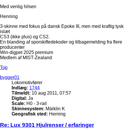
Med venlig hilsen
Henning
3-skinne med fokus på dansk Epoke III, men med kraftig tysk
islæt
CS3 (ikke plus) og CS2.
En blanding af sporskiftedekoder og tilbagemelding fra flere
producenter
Win-digpet 2025 premium
Medlem af MIST-Zealand
Top
bygger01
Lokomotivfører
Indlæg:
1744
Tilmeldt:
10 aug 2011, 07:57
Digital:
Ja
Scale:
H0 - 3-rail
Skinnesystem:
Märklin K
Geografisk sted:
Herning
Re: Lux 9301 Hjulrenser / erfaringer