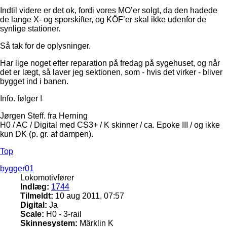
Indtil videre er det ok, fordi vores MO’er solgt, da den hadede
de lange X- og sporskifter, og KÖF’er skal ikke udenfor de
synlige stationer.
Så tak for de oplysninger.
Har lige noget efter reparation på fredag på sygehuset, og når
det er lægt, så laver jeg sektionen, som - hvis det virker - bliver
bygget ind i banen.
Info. følger !
Jørgen Steff. fra Herning
H0 / AC / Digital med CS3+ / K skinner / ca. Epoke III / og ikke
kun DK (p. gr. af dampen).
Top
bygger01
Lokomotivfører
Indlæg:
1744
Tilmeldt:
10 aug 2011, 07:57
Digital:
Ja
Scale:
H0 - 3-rail
Skinnesystem:
Märklin K