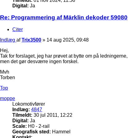
Tilmeldt:
01 nov 2024, 11:56
Digital:
Ja
Re: Programmering af Märklin dekoder 59080
Citer
Indlæg
af
Trix3500
»
14 aug 2025, 09:48
Hej,
Tak for forslaget, jeg har prøvet at bytte om på ledningerne,
men det gør desværre ingen forskel.
Mvh
Torben
Top
moppe
Lokomotivfører
Indlæg:
4847
Tilmeldt:
30 jul 2011, 12:22
Digital:
Ja
Scale:
H0 - 2-rail
Geografisk sted:
Hammel
Kontakt: