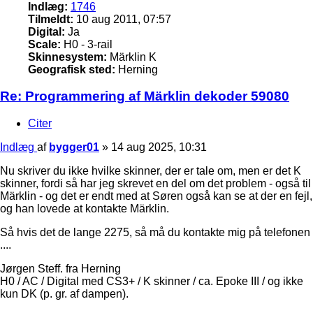
Indlæg:
1746
Tilmeldt:
10 aug 2011, 07:57
Digital:
Ja
Scale:
H0 - 3-rail
Skinnesystem:
Märklin K
Geografisk sted:
Herning
Re: Programmering af Märklin dekoder 59080
Citer
Indlæg
af
bygger01
»
14 aug 2025, 10:31
Nu skriver du ikke hvilke skinner, der er tale om, men er det K
skinner, fordi så har jeg skrevet en del om det problem - også til
Märklin - og det er endt med at Søren også kan se at der en fejl,
og han lovede at kontakte Märklin.
Så hvis det de lange 2275, så må du kontakte mig på telefonen
....
Jørgen Steff. fra Herning
H0 / AC / Digital med CS3+ / K skinner / ca. Epoke III / og ikke
kun DK (p. gr. af dampen).