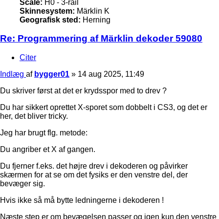
Scale:
H0 - 3-rail
Skinnesystem:
Märklin K
Geografisk sted:
Herning
Re: Programmering af Märklin dekoder 59080
Citer
Indlæg
af
bygger01
»
14 aug 2025, 11:49
Du skriver først at det er krydsspor med to drev ?
Du har sikkert oprettet X-sporet som dobbelt i CS3, og det er
her, det bliver tricky.
Jeg har brugt flg. metode:
Du angriber et X af gangen.
Du fjerner f.eks. det højre drev i dekoderen og påvirker
skærmen for at se om det fysiks er den venstre del, der
bevæger sig.
Hvis ikke så må bytte ledningerne i dekoderen !
Næste step er om bevægelsen passer og igen kun den venstre