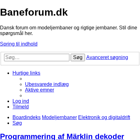
Baneforum.dk
Dansk forum om modeljernbaner og rigtige jernbaner. Stil dine
spørgsmål her.
Spring til indhold
Søg
Avanceret søgning
Hurtige links
Ubesvarede indlæg
Aktive emner
Log ind
Tilmeld
Boardindeks
Modeljernbaner
Elektronik og digitaldrift
Søg
Programmering af Märklin dekoder