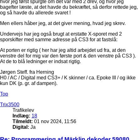
hvor jeg først spurgte om det var med 2 drev, og hvor jeg
bagefter læste, at det havde du bekræftet, så derfor rettede jeg,
og så havde du allerede svaret !
Men ellers håber jeg, at det giver mening, hvad jeg skrev.
Undervejs har jeg også brugt at erstatte X-sporet med 2
sporskifter med samme adresse på CS3 for at fastslå:
At porten er rigtig ( her har jeg altid arbejdet ud fra, at den
venstre del for mig var den første port & den venstre på CS3 ).
At de to blå ledninger er indsat rigtig.
Jørgen Steff. fra Herning
H0 / AC / Digital med CS3+ / K skinner / ca. Epoke III / og ikke
kun DK (p. gr. af dampen).
Top
Trix3500
Trafikelev
Indlæg:
18
Tilmeldt:
01 nov 2024, 11:56
Digital:
Ja
Re: Programmering af Märklin dekoder 59080