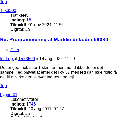
Top
Trix3500
Trafikelev
Indlæg:
18
Tilmeldt:
01 nov 2024, 11:56
Digital:
Ja
Re: Programmering af Märklin dekoder 59080
Citer
Indlæg
af
Trix3500
»
14 aug 2025, 11:29
Det er godt nok spor 1 skinner men mund ikke det er det
samme , jeg prøvet at enter det i cv 37 men jeg kan ikke rigtig få
det til at virke den skriver indlæsning fejl
Top
bygger01
Lokomotivfører
Indlæg:
1746
Tilmeldt:
10 aug 2011, 07:57
Digital:
Ja