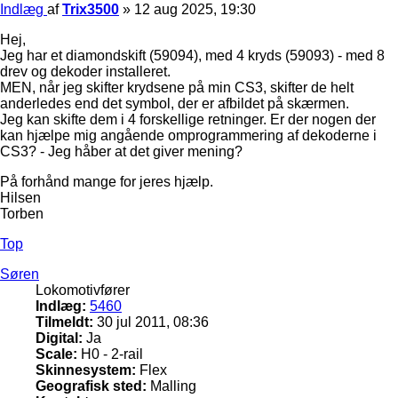
Indlæg
af
Trix3500
»
12 aug 2025, 19:30
Hej,
Jeg har et diamondskift (59094), med 4 kryds (59093) - med 8
drev og dekoder installeret.
MEN, når jeg skifter krydsene på min CS3, skifter de helt
anderledes end det symbol, der er afbildet på skærmen.
Jeg kan skifte dem i 4 forskellige retninger. Er der nogen der
kan hjælpe mig angående omprogrammering af dekoderne i
CS3? - Jeg håber at det giver mening?
På forhånd mange for jeres hjælp.
Hilsen
Torben
Top
Søren
Lokomotivfører
Indlæg:
5460
Tilmeldt:
30 jul 2011, 08:36
Digital:
Ja
Scale:
H0 - 2-rail
Skinnesystem:
Flex
Geografisk sted:
Malling