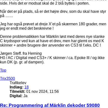
side. Hvis det er modsat skal de 2 blå byttes i porten.
Når det er på plads, så er det højre drev, som du skal have styr
på ……
Jeg har også prøvet at dreje X’et på skærmen 180 grader, men
jeg er endt med det beskrevne !
Denne problematikken har Märklin løst med deres nye slanke
C krydsspor ved kun at have et drev, men har glemt os med K
skinner + andre brugere der anvender en CS3 til f.eks. DC !
Jørgen Steff. fra Herning
H0 / AC / Digital med CS3+ / K skinner / ca. Epoke III / og ikke
kun DK (p. gr. af dampen).
Top
Trix3500
Trafikelev
Indlæg:
18
Tilmeldt:
01 nov 2024, 11:56
Digital:
Ja
Re: Programmering af Märklin dekoder 59080