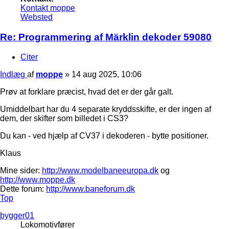
Kontakt moppe
Websted
Re: Programmering af Märklin dekoder 59080
Citer
Indlæg
af
moppe
»
14 aug 2025, 10:06
Prøv at forklare præcist, hvad det er der går galt.
Umiddelbart har du 4 separate kryddsskifte, er der ingen af
dem, der skifter som billedet i CS3?
Du kan - ved hjælp af CV37 i dekoderen - bytte positioner.
Klaus
Mine sider:
http://www.modelbaneeuropa.dk
og
http://www.moppe.dk
Dette forum:
http://www.baneforum.dk
Top
bygger01
Lokomotivfører