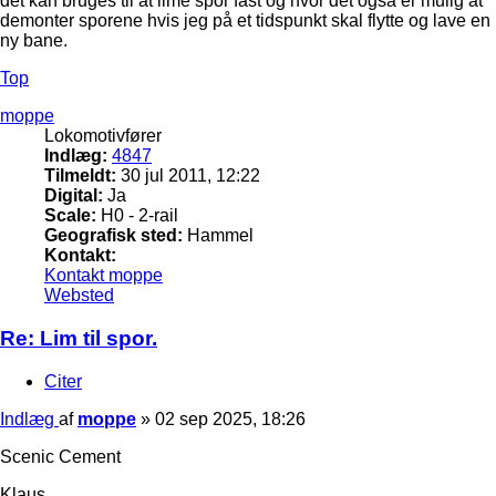
det kan bruges til at lime spor fast og hvor det også er mulig at
demonter sporene hvis jeg på et tidspunkt skal flytte og lave en
ny bane.
Top
moppe
Lokomotivfører
Indlæg:
4847
Tilmeldt:
30 jul 2011, 12:22
Digital:
Ja
Scale:
H0 - 2-rail
Geografisk sted:
Hammel
Kontakt:
Kontakt moppe
Websted
Re: Lim til spor.
Citer
Indlæg
af
moppe
»
02 sep 2025, 18:26
Scenic Cement
Klaus