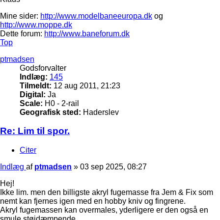
Mine sider:
http://www.modelbaneeuropa.dk
og
http://www.moppe.dk
Dette forum:
http://www.baneforum.dk
Top
ptmadsen
Godsforvalter
Indlæg:
145
Tilmeldt:
12 aug 2011, 21:23
Digital:
Ja
Scale:
H0 - 2-rail
Geografisk sted:
Haderslev
Re: Lim til spor.
Citer
Indlæg
af
ptmadsen
»
03 sep 2025, 08:27
Hej!
Ikke lim. men den billigste akryl fugemasse fra Jem & Fix som
nemt kan fjernes igen med en hobby kniv og fingrene.
Akryl fugemassen kan overmales, yderligere er den også en
smule støjdæmpende.