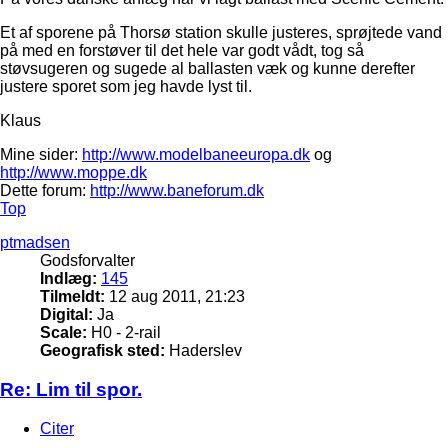
Et af sporene på Thorsø station skulle justeres, sprøjtede vand
på med en forstøver til det hele var godt vådt, tog så
støvsugeren og sugede al ballasten væk og kunne derefter
justere sporet som jeg havde lyst til.
Klaus
Mine sider:
http://www.modelbaneeuropa.dk
og
http://www.moppe.dk
Dette forum:
http://www.baneforum.dk
Top
ptmadsen
Godsforvalter
Indlæg:
145
Tilmeldt:
12 aug 2011, 21:23
Digital:
Ja
Scale:
H0 - 2-rail
Geografisk sted:
Haderslev
Re: Lim til spor.
Citer