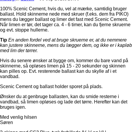
100% Scenic Cement, hvis du, vel at mærke, samtidig bruger
ballast. Hold skinnerne nede med skruer (f.eks. dem fra PIKO)
mens du lægger ballast og limer det fast med Scenic Cement.
Når limen er tør, det tager ca. 4 - 6 timer, kan du fjerne skruerne
og evt. stoppe hullerne.
Tip
En anden fordel ved at bruge skruerne er, at du nemmere
kan justere skinnerne, mens du lægger dem, og ikke er i kapløb
med lim der tørrer.
Hvis du senere ønsker at bygge om, kommer du bare vand på
skinnerne, så opløses limen på 15 - 20 sekunder og skinnen
kan pilles op. Evt. resterende ballast kan du skylle af i et
vandbad.
Scenic Cement og ballast holder sporet på plads.
Ønsker du at genbruge ballasten, kan du smide resterne i
vandbad, så limen opløses og lade det tørre. Herefter kan det
bruges igen.
Med venlig hilsen
Søren