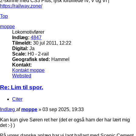
2-skinne med CS3 Plus, tysk forbillede IV, V og VI |
https://railway.zone/
Top
moppe
Lokomotivfører
Indlæg:
4847
Tilmeldt:
30 jul 2011, 12:22
Digital:
Ja
Scale:
H0 - 2-rail
Geografisk sted:
Hammel
Kontakt:
Kontakt moppe
Websted
Re: Lim til spor.
Citer
Indlæg
af
moppe
»
03 sep 2025, 19:33
Kan kun give Søren ret her (det er også ham der har lært mig
det :-) )
På vores danske anlæg har vi lagt ballast med Scenic Cement.