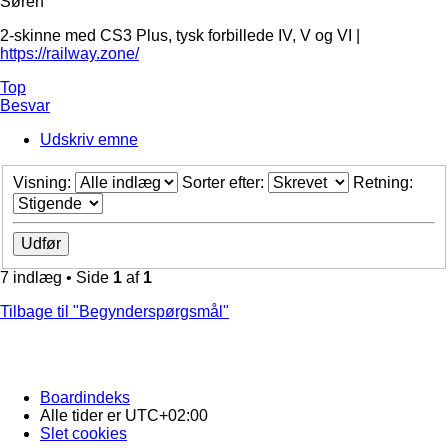
Søren
2-skinne med CS3 Plus, tysk forbillede IV, V og VI |
https://railway.zone/
Top
Besvar
Udskriv emne
Visning:
Sorter efter:
Retning:
7 indlæg • Side
1
af
1
Tilbage til "Begynderspørgsmål"
Boardindeks
Alle tider er
UTC+02:00
Slet cookies