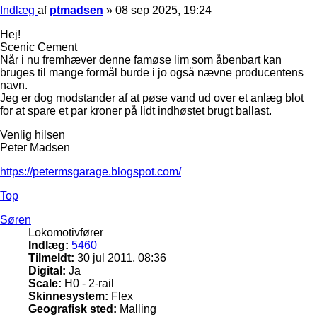
Indlæg
af
ptmadsen
»
08 sep 2025, 19:24
Hej!
Scenic Cement
Når i nu fremhæver denne famøse lim som åbenbart kan
bruges til mange formål burde i jo også nævne producentens
navn.
Jeg er dog modstander af at pøse vand ud over et anlæg blot
for at spare et par kroner på lidt indhøstet brugt ballast.
Venlig hilsen
Peter Madsen
https://petermsgarage.blogspot.com/
Top
Søren
Lokomotivfører
Indlæg:
5460
Tilmeldt:
30 jul 2011, 08:36
Digital:
Ja
Scale:
H0 - 2-rail
Skinnesystem:
Flex
Geografisk sted:
Malling