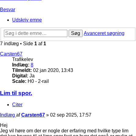
Besvar
Udskriv emne
Søg
Avanceret søgning
7 indlæg • Side
1
af
1
Carsten67
Trafikelev
Indlæg:
8
Tilmeldt:
02 jan 2020, 13:43
Digital:
Ja
Scale:
H0 - 2-rail
Lim til spor.
Citer
Indlæg
af
Carsten67
»
02 sep 2025, 17:57
Hej
Jeg vil høre om der er nogle der erfaring med hvilke type lim