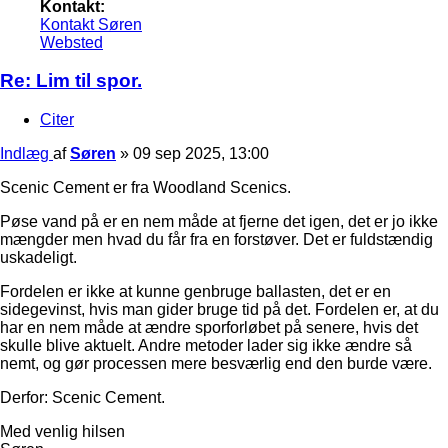
Kontakt:
Kontakt Søren
Websted
Re: Lim til spor.
Citer
Indlæg
af
Søren
»
09 sep 2025, 13:00
Scenic Cement er fra Woodland Scenics.
Pøse vand på er en nem måde at fjerne det igen, det er jo ikke
mængder men hvad du får fra en forstøver. Det er fuldstændig
uskadeligt.
Fordelen er ikke at kunne genbruge ballasten, det er en
sidegevinst, hvis man gider bruge tid på det. Fordelen er, at du
har en nem måde at ændre sporforløbet på senere, hvis det
skulle blive aktuelt. Andre metoder lader sig ikke ændre så
nemt, og gør processen mere besværlig end den burde være.
Derfor: Scenic Cement.
Med venlig hilsen