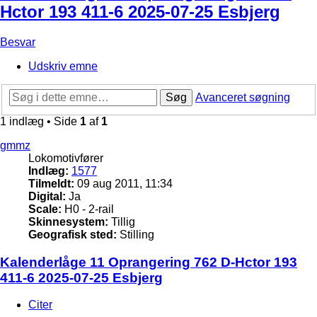
Hctor 193 411-6 2025-07-25 Esbjerg
Besvar
Udskriv emne
Søg
Avanceret søgning
1 indlæg • Side
1
af
1
gmmz
Lokomotivfører
Indlæg:
1577
Tilmeldt:
09 aug 2011, 11:34
Digital:
Ja
Scale:
H0 - 2-rail
Skinnesystem:
Tillig
Geografisk sted:
Stilling
Kalenderlåge 11 Oprangering 762 D-Hctor 193
411-6 2025-07-25 Esbjerg
Citer