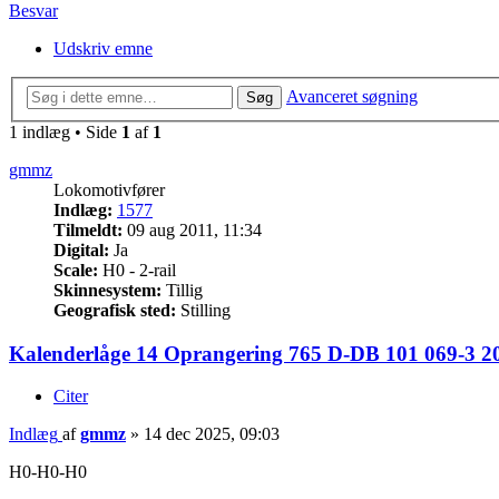
Besvar
Udskriv emne
Avanceret søgning
Søg
1 indlæg • Side
1
af
1
gmmz
Lokomotivfører
Indlæg:
1577
Tilmeldt:
09 aug 2011, 11:34
Digital:
Ja
Scale:
H0 - 2-rail
Skinnesystem:
Tillig
Geografisk sted:
Stilling
Kalenderlåge 14 Oprangering 765 D-DB 101 069-3 20
Citer
Indlæg
af
gmmz
»
14 dec 2025, 09:03
H0-H0-H0