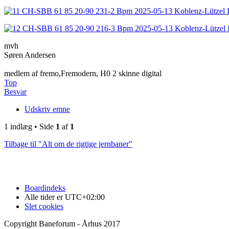
mvh
Søren Andersen
medlem af fremo,Fremodern, H0 2 skinne digital
Top
Besvar
Udskriv emne
1 indlæg • Side
1
af
1
Tilbage til "Alt om de rigtige jernbaner"
Boardindeks
Alle tider er
UTC+02:00
Slet cookies
Copyright Baneforum - Århus 2017