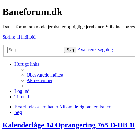
Baneforum.dk
Dansk forum om modeljernbaner og rigtige jernbaner. Stil dine spørgs
Spring til indhold
Avanceret søgning
Søg
Hurtige links
Ubesvarede indlæg
Aktive emner
Log ind
Tilmeld
Boardindeks
Jernbaner
Alt om de rigtige jernbaner
Søg
Kalenderlåge 14 Oprangering 765 D-DB 10