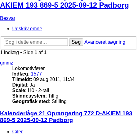
AKIEM 193 869-5 2025-09-12 Padborg
Besvar
Udskriv emne
Søg
Avanceret søgning
1 indlæg • Side
1
af
1
gmmz
Lokomotivfører
Indlæg:
1577
Tilmeldt:
09 aug 2011, 11:34
Digital:
Ja
Scale:
H0 - 2-rail
Skinnesystem:
Tillig
Geografisk sted:
Stilling
Kalenderlåge 21 Oprangering 772 D-AKIEM 193
869-5 2025-09-12 Padborg
Citer