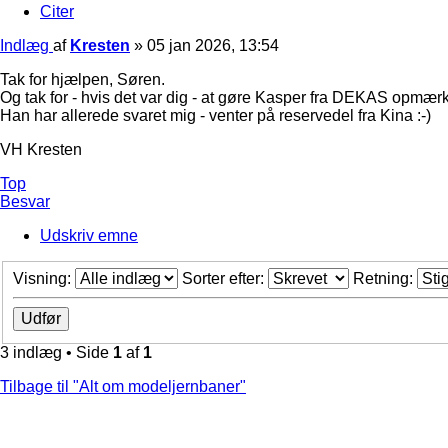
Citer
Indlæg
af
Kresten
»
05 jan 2026, 13:54
Tak for hjælpen, Søren.
Og tak for - hvis det var dig - at gøre Kasper fra DEKAS opmær
Han har allerede svaret mig - venter på reservedel fra Kina :-)
VH Kresten
Top
Besvar
Udskriv emne
Visning:
Sorter efter:
Retning:
3 indlæg • Side
1
af
1
Tilbage til "Alt om modeljernbaner"