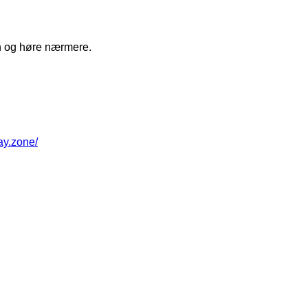
gen og høre nærmere.
way.zone/