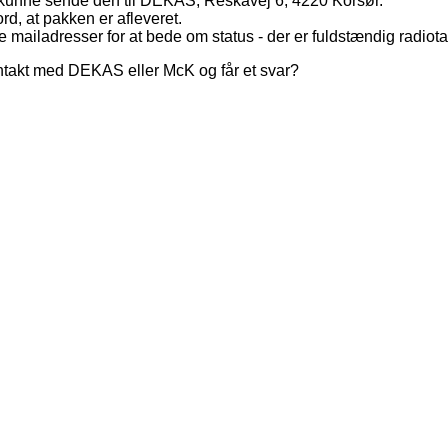
g kunne sende den til DEKAS, Reskavej 6, 4220 Korsør.
d, at pakken er afleveret.
e mailadresser for at bede om status - der er fuldstændig radiot
ntakt med DEKAS eller McK og får et svar?