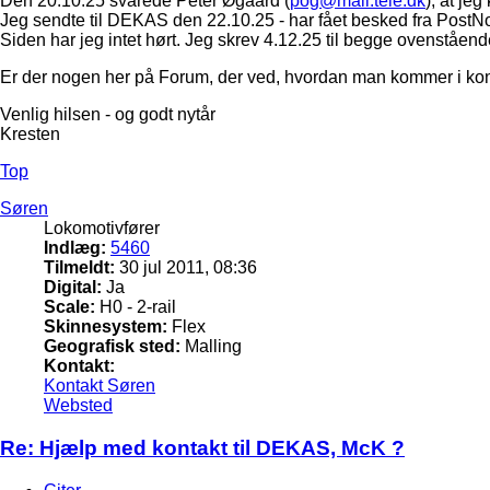
Den 20.10.25 svarede Peter Øgaard (
pog@mail.tele.dk
), at je
Jeg sendte til DEKAS den 22.10.25 - har fået besked fra PostNor
Siden har jeg intet hørt. Jeg skrev 4.12.25 til begge ovenståend
Er der nogen her på Forum, der ved, hvordan man kommer i ko
Venlig hilsen - og godt nytår
Kresten
Top
Søren
Lokomotivfører
Indlæg:
5460
Tilmeldt:
30 jul 2011, 08:36
Digital:
Ja
Scale:
H0 - 2-rail
Skinnesystem:
Flex
Geografisk sted:
Malling
Kontakt:
Kontakt Søren
Websted
Re: Hjælp med kontakt til DEKAS, McK ?