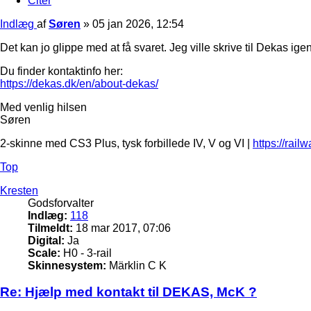
Citer
Indlæg
af
Søren
»
05 jan 2026, 12:54
Det kan jo glippe med at få svaret. Jeg ville skrive til Dekas i
Du finder kontaktinfo her:
https://dekas.dk/en/about-dekas/
Med venlig hilsen
Søren
2-skinne med CS3 Plus, tysk forbillede IV, V og VI |
https://rail
Top
Kresten
Godsforvalter
Indlæg:
118
Tilmeldt:
18 mar 2017, 07:06
Digital:
Ja
Scale:
H0 - 3-rail
Skinnesystem:
Märklin C K
Re: Hjælp med kontakt til DEKAS, McK ?