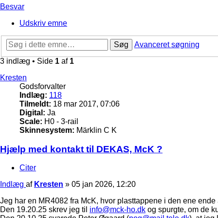
Besvar
Udskriv emne
Søg
Avanceret søgning
3 indlæg • Side
1
af
1
Kresten
Godsforvalter
Indlæg:
118
Tilmeldt:
18 mar 2017, 07:06
Digital:
Ja
Scale:
H0 - 3-rail
Skinnesystem:
Märklin C K
Hjælp med kontakt til DEKAS, McK ?
Citer
Indlæg
af
Kresten
»
05 jan 2026, 12:20
Jeg har en MR4082 fra McK, hvor plasttappene i den ene ende 
Den 19.20.25 skrev jeg til
info@mck-ho.dk
og spurgte, om de k