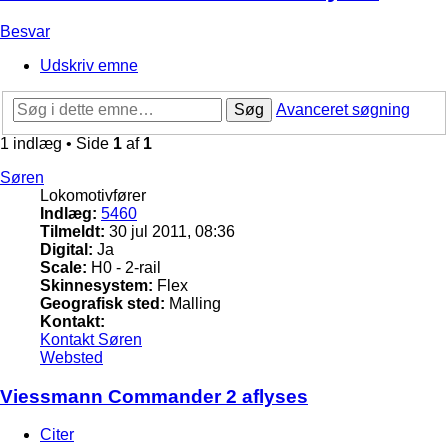
Besvar
Udskriv emne
Søg
Avanceret søgning
1 indlæg • Side
1
af
1
Søren
Lokomotivfører
Indlæg:
5460
Tilmeldt:
30 jul 2011, 08:36
Digital:
Ja
Scale:
H0 - 2-rail
Skinnesystem:
Flex
Geografisk sted:
Malling
Kontakt:
Kontakt Søren
Websted
Viessmann Commander 2 aflyses
Citer