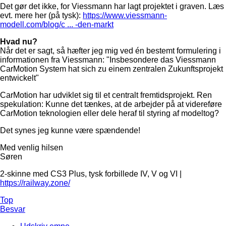
Det gør det ikke, for Viessmann har lagt projektet i graven. Læs
evt. mere her (på tysk):
https://www.viessmann-
modell.com/blog/c ... -den-markt
Hvad nu?
Når det er sagt, så hæfter jeg mig ved én bestemt formulering i
informationen fra Viessmann: "Insbesondere das Viessmann
CarMotion System hat sich zu einem zentralen Zukunftsprojekt
entwickelt"
CarMotion har udviklet sig til et centralt fremtidsprojekt. Ren
spekulation: Kunne det tænkes, at de arbejder på at videreføre
CarMotion teknologien eller dele heraf til styring af modeltog?
Det synes jeg kunne være spændende!
Med venlig hilsen
Søren
2-skinne med CS3 Plus, tysk forbillede IV, V og VI |
https://railway.zone/
Top
Besvar