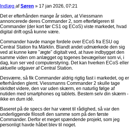
Indlæg
af
Søren
»
17 jan 2026, 07:21
Det er efterhånden mange år siden, at Viessmann
annoncerede deres Commander 2, som efterfølgeren til
Commander (der kort før CS1 og ECoS) viste markedet, hvad
digital drift også kunne være.
Commander havde mange fordele over ECoS fra ESU og
Central Station fra Märklin. Blandt andet udmærkede den sig
ved at kunne køre "ægte" digitalt ved, at have indbygget den
samme viden om anlægget og togenes bevægelser som vi, i
dag, kun ser ved computerstyring. Det kan hverken ECoS eller
aktuelle udgaver af Central Station.
Desværre, så fik Commander aldrig rigtig fast i markedet, og er
efterhånden glemt. Viessmanns Commander 2 skulle tage
skridtet videre, den var uden skærm, en naturlig følge af
nutiden med smartphones og tablets. Bestem selv din skærm -
ikke en dum idé.
Baseret på de specs der har været til rådighed, så var den
underliggende filosofi den samme som på den første
Commander. Derfor et meget spændende projekt, som jeg
personligt havde håbet blev til noget.