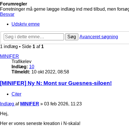
Forumregler
Forretninger må gerne lægge indlæg ind med tilbud, men forsøg 
Besvar
Udskriv emne
Søg
Avanceret søgning
1 indlæg • Side
1
af
1
MINIFER
Trafikelev
Indlæg:
10
Tilmeldt:
10 okt 2022, 08:58
[MINIFER] Ny N: Mont sur Guesnes-siloen!
Citer
Indlæg
af
MINIFER
»
03 feb 2026, 11:23
Hej,
Her er vores seneste kreation i N-skala!