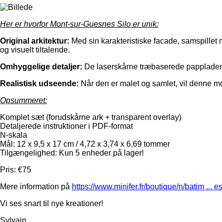
Her er hvorfor Mont-sur-Guesnes Silo er unik:
Original arkitektur:
Med sin karakteristiske facade, samspillet 
og visuelt tiltalende.
Omhyggelige detaljer:
De laserskårne træbaserede papplader m
Realistisk udseende:
Når den er malet og samlet, vil denne mod
Opsummeret:
Komplet sæt (forudskårne ark + transparent overlay)
Detaljerede instruktioner i PDF-format
N-skala
Mål: 12 x 9,5 x 17 cm / 4,72 x 3,74 x 6,69 tommer
Tilgængelighed: Kun 5 enheder på lager!
Pris: €75
Mere information på
https://www.minifer.fr/boutique/n/batim ... e
Vi ses snart til nye kreationer!
Sylvain