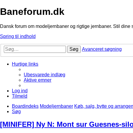
Baneforum.dk
Dansk forum om modeljernbaner og rigtige jernbaner. Stil dine 
Spring til indhold
Søg
Avanceret søgning
Hurtige links
Ubesvarede indlæg
Aktive emner
Log ind
Tilmeld
Boardindeks
Modeljernbaner
Køb, salg, bytte og arrange
Søg
[MINIFER] Ny N: Mont sur Guesnes-sil