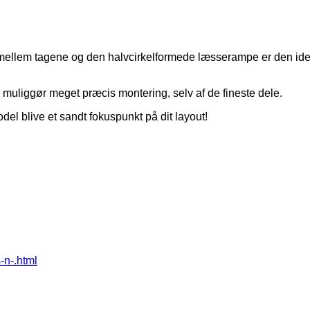
mellem tagene og den halvcirkelformede læsserampe er den ideel
uliggør meget præcis montering, selv af de fineste dele.
el blive et sandt fokuspunkt på dit layout!
s-n-.html