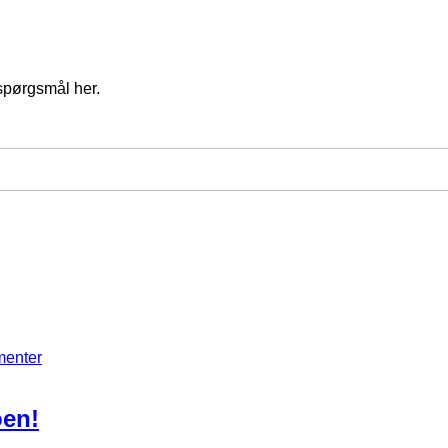
spørgsmål her.
menter
oen!