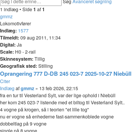
Søg
Avanceret søgning
1 indlæg • Side
1
af
1
gmmz
Lokomotivfører
Indlæg:
1577
Tilmeldt:
09 aug 2011, 11:34
Digital:
Ja
Scale:
H0 - 2-rail
Skinnesystem:
Tillig
Geografisk sted:
Stilling
Oprangering 777 D-DB 245 023-7 2025-10-27 Niebüll
Citer
Indlæg
af
gmmz
»
13 feb 2026, 22:15
fra en tur til Vesterland Sylt, var der lige ophold i Niebüll
her kom 245 023-7 listende med et biltog til Vesterland Sylt..
4 vogne på krogen, så i teorien "et lille tog"
nu er vogne så enhederne fast-sammenkoblede vogne
dobbeltlag på 9 vogne
single på 8 vogne