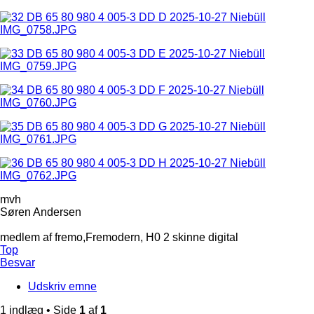
mvh
Søren Andersen
medlem af fremo,Fremodern, H0 2 skinne digital
Top
Besvar
Udskriv emne
1 indlæg • Side
1
af
1