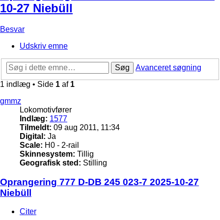
10-27 Niebüll
Besvar
Udskriv emne
Søg
Avanceret søgning
1 indlæg • Side
1
af
1
gmmz
Lokomotivfører
Indlæg:
1577
Tilmeldt:
09 aug 2011, 11:34
Digital:
Ja
Scale:
H0 - 2-rail
Skinnesystem:
Tillig
Geografisk sted:
Stilling
Oprangering 777 D-DB 245 023-7 2025-10-27
Niebüll
Citer