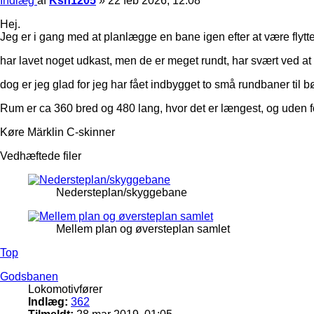
Indlæg
af
Ksn1205
»
22 feb 2026, 12:08
Hej.
Jeg er i gang med at planlægge en bane igen efter at være flyttet
har lavet noget udkast, men de er meget rundt, har svært ved at f
dog er jeg glad for jeg har fået indbygget to små rundbaner til 
Rum er ca 360 bred og 480 lang, hvor det er længest, og uden fo
Køre Märklin C-skinner
Vedhæftede filer
Nedersteplan/skyggebane
Mellem plan og øversteplan samlet
Top
Godsbanen
Lokomotivfører
Indlæg:
362