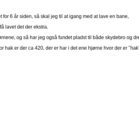
 for 6 år siden, så skal jeg til at igang med at lave en bane,
å lavet det der ekstra.
børnene, og så har jeg også fundet pladst til både skydebro og d
r hak er der ca 420, der er har i det ene hjørne hvor der er "ha