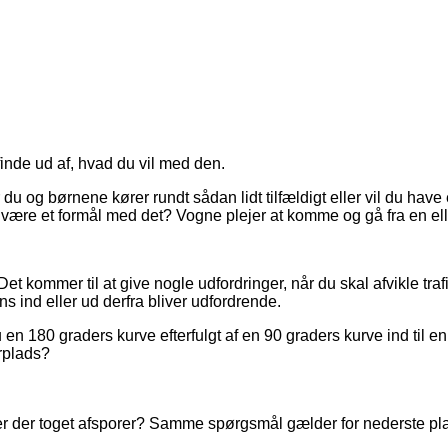
 finde ud af, hvad du vil med den.
 du og børnene kører rundt sådan lidt tilfældigt eller vil du ha
der være et formål med det? Vogne plejer at komme og gå fra en e
et kommer til at give nogle udfordringer, når du skal afvikle tra
s ind eller ud derfra bliver udfordrende.
 en 180 graders kurve efterfulgt af en 90 graders kurve ind til 
rplads?
 er der toget afsporer? Samme spørgsmål gælder for nederste pl