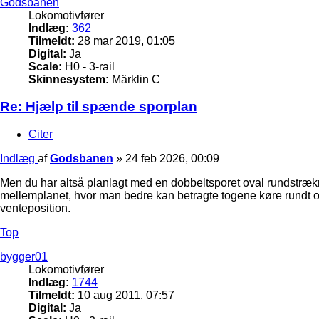
Godsbanen
Lokomotivfører
Indlæg:
362
Tilmeldt:
28 mar 2019, 01:05
Digital:
Ja
Scale:
H0 - 3-rail
Skinnesystem:
Märklin C
Re: Hjælp til spænde sporplan
Citer
Indlæg
af
Godsbanen
»
24 feb 2026, 00:09
Men du har altså planlagt med en dobbeltsporet oval rundstrækni
mellemplanet, hvor man bedre kan betragte togene køre rundt og
venteposition.
Top
bygger01
Lokomotivfører
Indlæg:
1744
Tilmeldt:
10 aug 2011, 07:57
Digital:
Ja