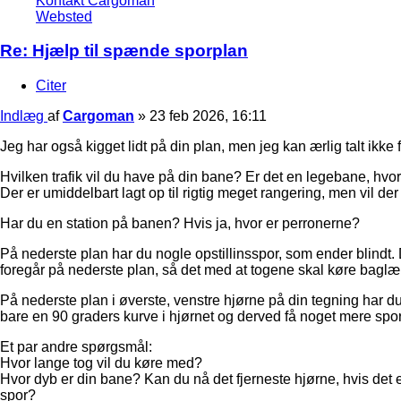
Kontakt Cargoman
Websted
Re: Hjælp til spænde sporplan
Citer
Indlæg
af
Cargoman
»
23 feb 2026, 16:11
Jeg har også kigget lidt på din plan, men jeg kan ærlig talt ikke
Hvilken trafik vil du have på din bane? Er det en legebane, hvor
Der er umiddelbart lagt op til rigtig meget rangering, men vil 
Har du en station på banen? Hvis ja, hvor er perronerne?
På nederste plan har du nogle opstillinsspor, som ender blindt. D
foregår på nederste plan, så det med at togene skal køre baglæn
På nederste plan i øverste, venstre hjørne på din tegning har du
bare en 90 graders kurve i hjørnet og derved få noget mere spo
Et par andre spørgsmål:
Hvor lange tog vil du køre med?
Hvor dyb er din bane? Kan du nå det fjerneste hjørne, hvis det
spor?