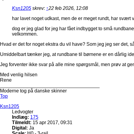
Ksn1205
skrev:
↑
22 feb 2026, 12:08
har lavet noget udkast, men de er meget rundt, har svært ve
dog er jeg glad for jeg har fået indbygget to små rundbaner
velkommen.
Hvad er det for noget ekstra du vil have? Som jeg jeg ser det, 
Umiddelbart tænker jeg, at rundbane til børnene er en dårlig ide.
Jeg forventer ikke svar på alle mine spørgsmål, men prøv at gent
Med venlig hilsen
Rene
_____________________________________
Moderne tog på danske skinner
Top
Ksn1205
Ledvogter
Indlæg:
175
Tilmeldt:
15 apr 2017, 09:31
Digital:
Ja
Scale:
H0 - 3-rail