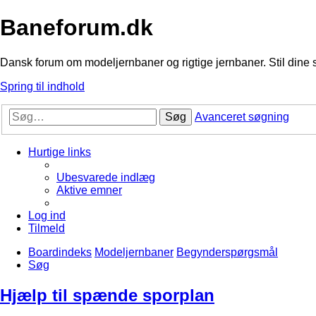
Baneforum.dk
Dansk forum om modeljernbaner og rigtige jernbaner. Stil dine 
Spring til indhold
Søg
Avanceret søgning
Hurtige links
Ubesvarede indlæg
Aktive emner
Log ind
Tilmeld
Boardindeks
Modeljernbaner
Begynderspørgsmål
Søg
Hjælp til spænde sporplan