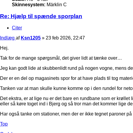
Skinnesystem:
Märklin C
Re: Hjælp til spænde sporplan
Citer
Indlæg
af
Ksn1205
»
23 feb 2026, 22:47
Hej.
Tak for de mange spørgsmål, det giver lidt at tænke over…
Jeg kan godt lide at skubbenlidt rund på nogen vogne, mens der 
Der er en del op magasinets spor for at have plads til tog materie
Tanken var at man skulle kunne komme op i den rundel for neto
Det ekstra, er at lige nu er det bare en rundbane som er krøllet
eller så køre toget ind i Bjerg og så tror man det kommer lige d
Har også tanke om stationer, men der er ikke tegnet paroner på
Top