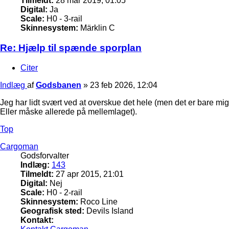
Tilmeldt:
28 mar 2019, 01:05
Digital:
Ja
Scale:
H0 - 3-rail
Skinnesystem:
Märklin C
Re: Hjælp til spænde sporplan
Citer
Indlæg
af
Godsbanen
»
23 feb 2026, 12:04
Jeg har lidt svært ved at overskue det hele (men det er bare mi
Eller måske allerede på mellemlaget).
Top
Cargoman
Godsforvalter
Indlæg:
143
Tilmeldt:
27 apr 2015, 21:01
Digital:
Nej
Scale:
H0 - 2-rail
Skinnesystem:
Roco Line
Geografisk sted:
Devils Island
Kontakt: