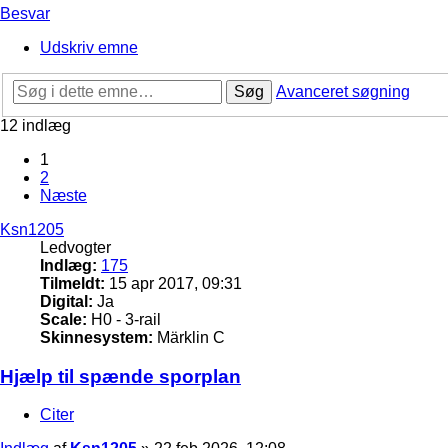
Besvar
Udskriv emne
Søg
Avanceret søgning
12 indlæg
1
2
Næste
Ksn1205
Ledvogter
Indlæg:
175
Tilmeldt:
15 apr 2017, 09:31
Digital:
Ja
Scale:
H0 - 3-rail
Skinnesystem:
Märklin C
Hjælp til spænde sporplan
Citer