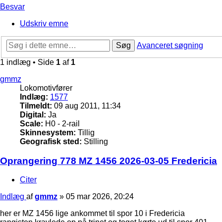
Besvar
Udskriv emne
Søg
Avanceret søgning
1 indlæg • Side
1
af
1
gmmz
Lokomotivfører
Indlæg:
1577
Tilmeldt:
09 aug 2011, 11:34
Digital:
Ja
Scale:
H0 - 2-rail
Skinnesystem:
Tillig
Geografisk sted:
Stilling
Oprangering 778 MZ 1456 2026-03-05 Fredericia
Citer
Indlæg
af
gmmz
»
05 mar 2026, 20:24
her er MZ 1456 lige ankommet til spor 10 i Fredericia