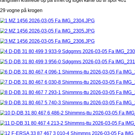
rangisten kravlede op på trinet og toget kørte ud til spor 401
29 vogne på krogen