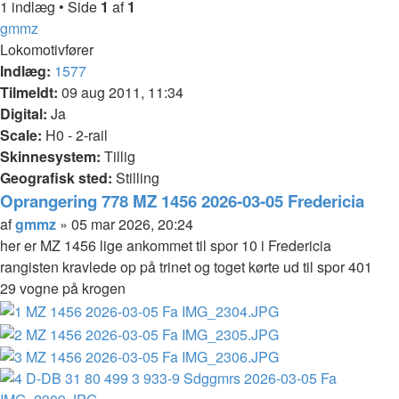
søgning
1 indlæg • Side
1
af
1
gmmz
Lokomotivfører
Indlæg:
1577
Tilmeldt:
09 aug 2011, 11:34
Digital:
Ja
Scale:
H0 - 2-rail
Skinnesystem:
Tillig
Geografisk sted:
Stilling
Oprangering 778 MZ 1456 2026-03-05 Fredericia
Citer
Indlæg
af
gmmz
»
05 mar 2026, 20:24
her er MZ 1456 lige ankommet til spor 10 i Fredericia
rangisten kravlede op på trinet og toget kørte ud til spor 401
29 vogne på krogen