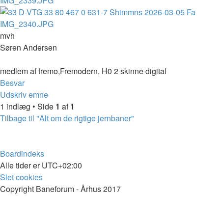
mvh
Søren Andersen
medlem af fremo,Fremodern, H0 2 skinne digital
Top
Besvar
Udskriv emne
1 indlæg • Side
1
af
1
Tilbage til "Alt om de rigtige jernbaner"
Boardindeks
Alle tider er
UTC+02:00
Slet cookies
Copyright Baneforum - Århus 2017