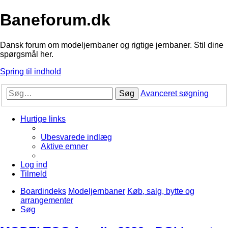
Baneforum.dk
Dansk forum om modeljernbaner og rigtige jernbaner. Stil dine
spørgsmål her.
Spring til indhold
Søg
Avanceret søgning
Hurtige links
Ubesvarede indlæg
Aktive emner
Log ind
Tilmeld
Boardindeks
Modeljernbaner
Køb, salg, bytte og
arrangementer
Søg