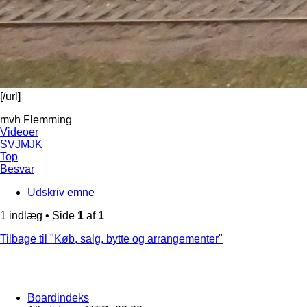
[/url]
mvh Flemming
Videoer
SVJMJK
Top
Besvar
Udskriv emne
1 indlæg • Side
1
af
1
Tilbage til "Køb, salg, bytte og arrangementer"
Boardindeks