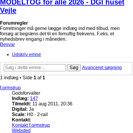
MODELTOG for alle 2026 - DGI huset
Vejle
Forumregler
Forretninger må gerne lægge indlæg ind med tilbud, men
forsøg at begræns det til en fornuftig frekvens. F.eks. et
nyhedsbrev engang i måneden.
Besvar
Udskriv emne
Søg
Avanceret søgning
1 indlæg • Side
1
af
1
f.ormstrup
Godsforvalter
Indlæg:
147
Tilmeldt:
11 aug 2011, 20:36
Digital:
Ja
Scale:
H0 - 2-rail
Kontakt:
Kontakt f.ormstrup
Websted