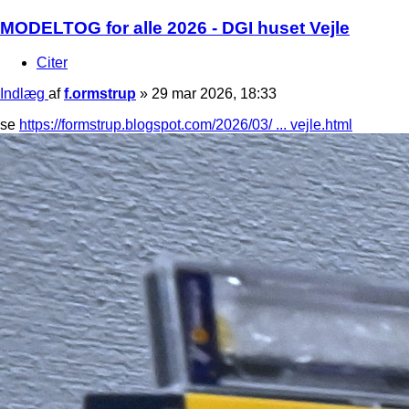
MODELTOG for alle 2026 - DGI huset Vejle
Citer
Indlæg
af
f.ormstrup
»
29 mar 2026, 18:33
se
https://formstrup.blogspot.com/2026/03/ ... vejle.html