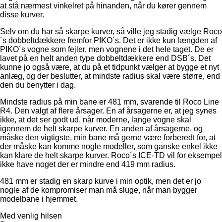
at stå nærmest vinkelret på hinanden, når du kører gennem
disse kurver.
Selv om du har så skarpe kurver, så ville jeg stadig vælge Roco
´s dobbeltdækkere fremfor PIKO´s. Det er ikke kun længden af
PIKO´s vogne som fejler, men vognene i det hele taget. De er
lavet på en helt anden type dobbeltdækkere end DSB´s. Det
kunne jo også være, at du på et tidpunkt vælger at bygge et nyt
anlæg, og der beslutter, at mindste radius skal være større, end
den du benytter i dag.
Mindste radius på min bane er 481 mm, svarende til Roco Line
R4. Den valgt af flere årsager. En af årsagerne er, at jeg synes
ikke, at det ser godt ud, når moderne, lange vogne skal
igennem de helt skarpe kurver. En anden af årsagerne, og
måske den vigtigste, min bane må gerne være forberedt for, at
der måske kan komme nogle modeller, som ganske enkel ikke
kan klare de helt skarpe kurver. Roco´s ICE-TD vil for eksempel
ikke have noget der er mindre end 419 mm radius.
481 mm er stadig en skarp kurve i min optik, men det er jo
nogle af de kompromiser man må sluge, når man bygger
modelbane i hjemmet.
Med venlig hilsen