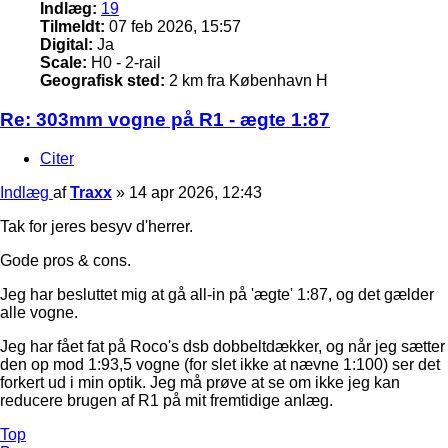
Indlæg:
19
Tilmeldt:
07 feb 2026, 15:57
Digital:
Ja
Scale:
H0 - 2-rail
Geografisk sted:
2 km fra København H
Re: 303mm vogne på R1 - ægte 1:87
Citer
Indlæg
af
Traxx
»
14 apr 2026, 12:43
Tak for jeres besyv d'herrer.
Gode pros & cons.
Jeg har besluttet mig at gå all-in på 'ægte' 1:87, og det gælder
alle vogne.
Jeg har fået fat på Roco's dsb dobbeltdækker, og når jeg sætter
den op mod 1:93,5 vogne (for slet ikke at nævne 1:100) ser det
forkert ud i min optik. Jeg må prøve at se om ikke jeg kan
reducere brugen af R1 på mit fremtidige anlæg.
Top