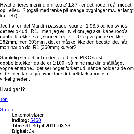
Hvad er jeres mening om 'ægte' 1:87 - er det noget i går meget
op i eller... ? (også med tanke på mange bygninger m.v. er langt
fra 1:87)
Jeg har en del Märklin passager vogne i 1:93,5 og jeg synes
det ser ok ud i R1... men jeg er i tvivl om jeg skal købe roco's
dobbeltdækker sæt, som er 'ægte' 1:87 og vognene er ikke
282mm, men 303mm.. det er måske ikke den bedste ide, når
man har en del R1 (360mm) kurver?
Samtidig ser det lidt underligt ud med PIKO's dsb
dobbeltdækker, da de er 1:100 - så mine märklin snälltåget
vogne er større... det ser noget forkert ud, når de holder side om
side, med tanke på hvor store dobbeltdækkerne er i
virkeligheden.
Hvad gør i?
Top
Søren
Lokomotivfører
Indlæg:
5460
Tilmeldt:
30 jul 2011, 08:36
Digital:
Ja