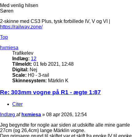
Med venlig hilsen
Søren
2-skinne med CS3 Plus, tysk forbillede IV, V og VI |
https://railway.zone/
Top
hxmiesa
Trafikelev
Indlæg:
12
Tilmeldt:
01 feb 2021, 12:48
Digital:
Nej
Scale:
H0 - 3-rail
Skinnesystem:
Märklin K
Re: 303mm vogne på R1 - ægte 1:87
Citer
Indlæg
af
hxmiesa
»
08 apr 2026, 12:54
Jeg begyndte for nogle aar siden at udskifte alle mine gamle
27cm (og 26,4cm) lange Märklin vogne.
Den primaere grund til skiftet var et skift fra epoke IV til epoke