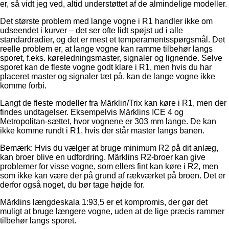
er, så vidt jeg ved, altid understøttet af de almindelige modeller.
Det største problem med lange vogne i R1 handler ikke om
udseendet i kurver – det ser ofte lidt spøjst ud i alle
standardradier, og det er mest et temperamentsspørgsmål. Det
reelle problem er, at lange vogne kan ramme tilbehør langs
sporet, f.eks. køreledningsmaster, signaler og lignende. Selve
sporet kan de fleste vogne godt klare i R1, men hvis du har
placeret master og signaler tæt på, kan de lange vogne ikke
komme forbi.
Langt de fleste modeller fra Märklin/Trix kan køre i R1, men der
findes undtagelser. Eksempelvis Märklins ICE 4 og
Metropolitan-sættet, hvor vognene er 303 mm lange. De kan
ikke komme rundt i R1, hvis der står master langs banen.
Bemærk: Hvis du vælger at bruge minimum R2 på dit anlæg,
kan broer blive en udfordring. Märklins R2-broer kan give
problemer for visse vogne, som ellers fint kan køre i R2, men
som ikke kan være der på grund af rækværket på broen. Det er
derfor også noget, du bør tage højde for.
Märklins længdeskala 1:93,5 er et kompromis, der gør det
muligt at bruge længere vogne, uden at de lige præcis rammer
tilbehør langs sporet.