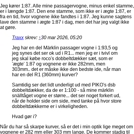
Jeg kører 1:87. Alle mine passagervogne, minus enkel stamme,
er i længde 1:87. Den ene stamme, som ikke er i ægte 1:87, er
fra en tid, hvor vognene ikke fandtes i 1:87. Jeg kunne sagtens
lave den stamme i ægte 1:87 i dag, men det har jeg valgt ikke
at gøre.
Traxx
skrev:
↑
30 mar 2026, 05:20
Jeg har en del Märklin passager vogne i 1:93,5 og
jeg synes det ser ok ud i R1... men jeg er i tvivl om
jeg skal købe roco's dobbeltdækker sæt, som er
'ægte' 1:87 og vognene er ikke 282mm, men
303mm.. det er måske ikke den bedste ide, når man
har en del R1 (360mm) kurver?
Samtidig ser det lidt underligt ud med PIKO's dsb
dobbeltdækker, da de er 1:100 - så mine märklin
snälltåget vogne er større... det ser noget forkert ud,
når de holder side om side, med tanke på hvor store
dobbeltdækkerne er i virkeligheden.
Hvad gør i?
Når du har så skarpe kurver, så er det i min optik lige meget om
vognene er 282 mm eller 303 mm lange. De kommer stadig til