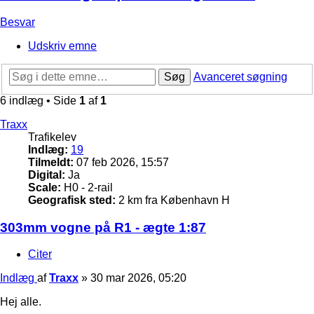
Besvar
Udskriv emne
Søg
Avanceret søgning
6 indlæg • Side
1
af
1
Traxx
Trafikelev
Indlæg:
19
Tilmeldt:
07 feb 2026, 15:57
Digital:
Ja
Scale:
H0 - 2-rail
Geografisk sted:
2 km fra København H
303mm vogne på R1 - ægte 1:87
Citer
Indlæg
af
Traxx
»
30 mar 2026, 05:20
Hej alle.