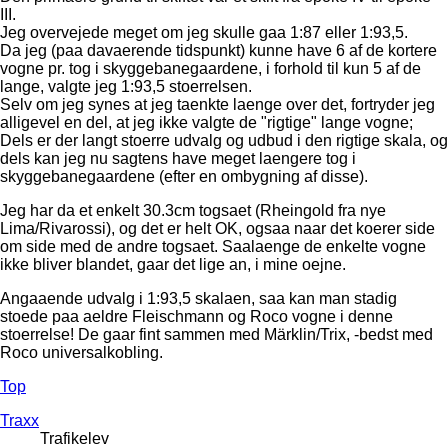
III.
Jeg overvejede meget om jeg skulle gaa 1:87 eller 1:93,5.
Da jeg (paa davaerende tidspunkt) kunne have 6 af de kortere
vogne pr. tog i skyggebanegaardene, i forhold til kun 5 af de
lange, valgte jeg 1:93,5 stoerrelsen.
Selv om jeg synes at jeg taenkte laenge over det, fortryder jeg
alligevel en del, at jeg ikke valgte de "rigtige" lange vogne;
Dels er der langt stoerre udvalg og udbud i den rigtige skala, og
dels kan jeg nu sagtens have meget laengere tog i
skyggebanegaardene (efter en ombygning af disse).
Jeg har da et enkelt 30.3cm togsaet (Rheingold fra nye
Lima/Rivarossi), og det er helt OK, ogsaa naar det koerer side
om side med de andre togsaet. Saalaenge de enkelte vogne
ikke bliver blandet, gaar det lige an, i mine oejne.
Angaaende udvalg i 1:93,5 skalaen, saa kan man stadig
stoede paa aeldre Fleischmann og Roco vogne i denne
stoerrelse! De gaar fint sammen med Märklin/Trix, -bedst med
Roco universalkobling.
Top
Traxx
Trafikelev