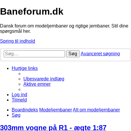
Baneforum.dk
Dansk forum om modeljernbaner og rigtige jernbaner. Stil dine
spørgsmål her.
Spring til indhold
Søg
Avanceret søgning
Hurtige links
Ubesvarede indlæg
Aktive emner
Log ind
Tilmeld
Boardindeks
Modeljernbaner
Alt om modeljernbaner
Søg
303mm vogne på R1 - ægte 1:87