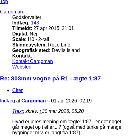
Top
Cargoman
Godsforvalter
Indlæg:
143
Tilmeldt:
27 apr 2015, 21:01
Digital:
Nej
Scale:
H0 - 2-rail
Skinnesystem:
Roco Line
Geografisk sted:
Devils Island
Kontakt:
Kontakt Cargoman
Websted
Re: 303mm vogne på R1 - ægte 1:87
Citer
Indlæg
af
Cargoman
»
01 apr 2026, 02:19
Traxx
skrev:
↑
30 mar 2026, 05:20
Hvad er jeres mening om 'ægte' 1:87 - er det noget i
går meget op i eller... ? (også med tanke på mange
bygninger m.v. er langt fra 1:87)